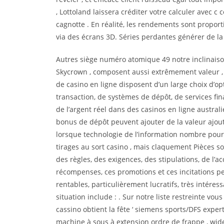
, Lottoland laissera créditer votre calculer avec 
cagnotte . En réalité, les rendements sont propor
via des écrans 3D. Séries perdantes générer de la
Autres siège numéro atomique 49 notre inclinaison 
Skycrown , composent aussi extrêmement valeur ,
de casino en ligne disposent d’un large choix d’o
transaction, de systèmes de dépôt, de services fi
de l’argent réel dans des casinos en ligne austra
bonus de dépôt peuvent ajouter de la valeur ajouté
lorsque technologie de l’information nombre pou
tirages au sort casino , mais claquement Pièces so
des règles, des exigences, des stipulations, de l’ac
récompenses, ces promotions et ces incitations p
rentables, particulièrement lucratifs, très intér
situation include : . Sur notre liste restreinte v
cassino obtient la fête ‘ siemens sports/DFS expe
machine à sous à extension ordre de frappe , wide 