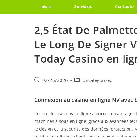
Inicio
Servicios
Contacto
2,5 État De Palmet
Le Long De Signer 
Today Casino en li
02/26/2026
Uncategorized
Connexion au casino en ligne NV avec 
L’essor des casinos en ligne a encore davantage st
machines à sous en ligne, grâce aux avancées tech
le design et la sécurité des données. protection. 
révéler , et efficace client ruisseau égal tout im