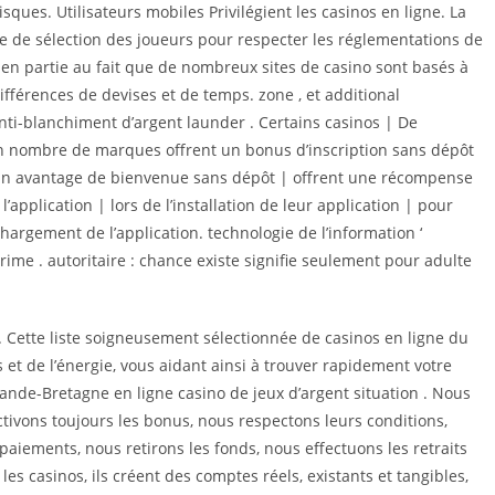
sques. Utilisateurs mobiles Privilégient les casinos en ligne. La
 de sélection des joueurs pour respecter les réglementations de
dû en partie au fait que de nombreux sites de casino sont basés à
ifférences de devises et de temps. zone , et additional
anti-blanchiment d’argent launder . Certains casinos | De
in nombre de marques offrent un bonus d’inscription sans dépôt
nt un avantage de bienvenue sans dépôt | offrent une récompense
’application | lors de l’installation de leur application | pour
échargement de l’application. technologie de l’information ‘
me . autoritaire : chance existe signifie seulement pour adulte
 Cette liste soigneusement sélectionnée de casinos en ligne du
 de l’énergie, vous aidant ainsi à trouver rapidement votre
ande-Bretagne en ligne casino de jeux d’argent situation . Nous
vons toujours les bonus, nous respectons leurs conditions,
 paiements, nous retirons les fonds, nous effectuons les retraits
les casinos, ils créent des comptes réels, existants et tangibles,