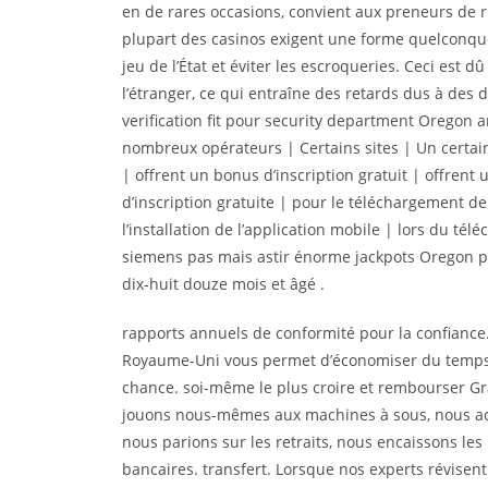
en de rares occasions, convient aux preneurs de ri
plupart des casinos exigent une forme quelconque
jeu de l’État et éviter les escroqueries. Ceci est 
l’étranger, ce qui entraîne des retards dus à des d
verification fit pour security department Oregon 
nombreux opérateurs | Certains sites | Un certa
| offrent un bonus d’inscription gratuit | offre
d’inscription gratuite | pour le téléchargement de l
l’installation de l’application mobile | lors du tél
siemens pas mais astir énorme jackpots Oregon pri
dix-huit douze mois et âgé .
rapports annuels de conformité pour la confiance.
Royaume-Uni vous permet d’économiser du temps et
chance. soi-même le plus croire et rembourser Gr
jouons nous-mêmes aux machines à sous, nous acti
nous parions sur les retraits, nous encaissons les
bancaires. transfert. Lorsque nos experts révisent 