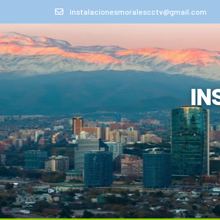
instalacionesmoralescctv@gmail.com
IN