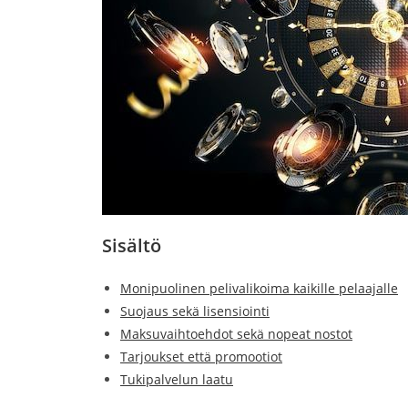
Sisältö
Monipuolinen pelivalikoima kaikille pelaajalle
Suojaus sekä lisensiointi
Maksuvaihtoehdot sekä nopeat nostot
Tarjoukset että promootiot
Tukipalvelun laatu