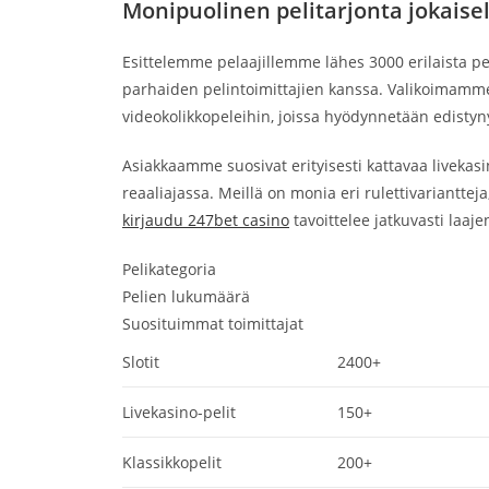
Monipuolinen pelitarjonta jokaisel
Esittelemme pelaajillemme lähes 3000 erilaista peli
parhaiden pelintoimittajien kanssa. Valikoimamme
videokolikkopeleihin, joissa hyödynnetään edistyny
Asiakkaamme suosivat erityisesti kattavaa livekas
reaaliajassa. Meillä on monia eri rulettivariantteja
kirjaudu 247bet casino
tavoittelee jatkuvasti laaje
Pelikategoria
Pelien lukumäärä
Suosituimmat toimittajat
Slotit
2400+
Livekasino-pelit
150+
Klassikkopelit
200+