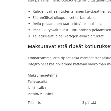
että pelaajien henkilötiedot että rahoitustapahtum
Kahden vaiheen todentaminen käyttäjätilien s
Säännölliset ulkopuoliset tarkastukset
Reilu pelaaminen taattu RNG-testauksella
Itsesulkutyökalut vastuuntuntoisen pelaamisen
Talletusrajat ja pelikertojen aikarajoitukset
Maksutavat että ripeät kotiutukse
Ymmärrämme, että ripeät sekä varmaat transaktiot
integroineet kasinollemme kattavan valikoiman maks
Maksumenetelmä
Talletusaika
Nostosaika
Pienin/Maksimi
Tilisiirto
1-3 päivää