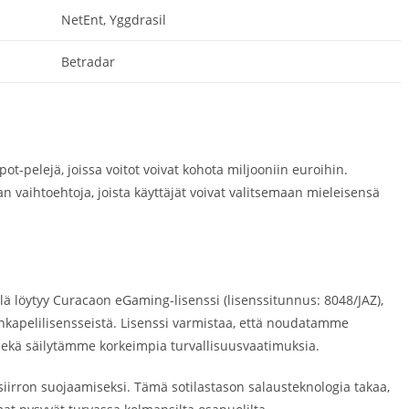
NetEnt, Yggdrasil
Betradar
t-pelejä, joissa voitot voivat kohota miljooniin euroihin.
 vaihtoehtoja, joista käyttäjät voivat valitsemaan mieleisensä
lä löytyy Curacaon eGaming-lisenssi (lisenssitunnus: 8048/JAZ),
hkapelilisensseistä. Lisenssi varmistaa, että noudatamme
sekä säilytämme korkeimpia turvallisuusvaatimuksia.
iirron suojaamiseksi. Tämä sotilastason salausteknologia takaa,