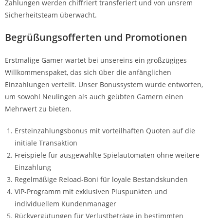
Zahlungen werden chiffriert transferiert und von unsrem
Sicherheitsteam überwacht.
Begrüßungsofferten und Promotionen
Erstmalige Gamer wartet bei unsereins ein großzügiges
Willkommenspaket, das sich über die anfänglichen
Einzahlungen verteilt. Unser Bonussystem wurde entworfen,
um sowohl Neulingen als auch geübten Gamern einen
Mehrwert zu bieten.
Ersteinzahlungsbonus mit vorteilhaften Quoten auf die
initiale Transaktion
Freispiele für ausgewählte Spielautomaten ohne weitere
Einzahlung
Regelmäßige Reload-Boni für loyale Bestandskunden
VIP-Programm mit exklusiven Pluspunkten und
individuellem Kundenmanager
Rückvergütungen für Verlustbeträge in bestimmten