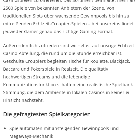
Casinospielen zu offerieren. Das Sortiment beinhaltet mehr als
2500 Spiele von bekannten Anbietern der Szene. Von
traditionellen Slots über wachsende Gewinnpools bis hin zu
mitreißenden Echtzeit-Croupier-Spielen – bei unsereins findet
jedweder Gamer genau das richtige Gaming-Format.
Außerordentlich zufrieden sind wir selbst auf unsrige Echtzeit-
Casino-Abteilung, die rund um die Stunde erreichbar ist.
Geschulte Croupiers begleiten Tische für Roulette, Blackjack,
Baccara und Pokerspiele in Realzeit. Die qualitativ
hochwertigen Streams und die lebendige
Kommunikationsfunktion schaffen eine realistische Spielbank-
Stimmung, die dem Ambiente in lokalen Casinos in keinerlei
Hinsicht nachsteht.
Die gefragtesten Spielkategorien
Spielautomaten mit ansteigenden Gewinnpools und
Megaways-Mechanik