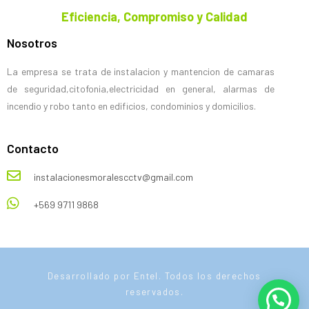
Eficiencia, Compromiso y Calidad
Nosotros
La empresa se trata de instalacion y mantencion de camaras
de seguridad,citofonia,electricidad en general, alarmas de
incendio y robo tanto en edificios, condominios y domicilios.
Contacto
instalacionesmoralescctv@gmail.com
+569 9711 9868
Desarrollado por Entel. Todos los derechos
reservados.