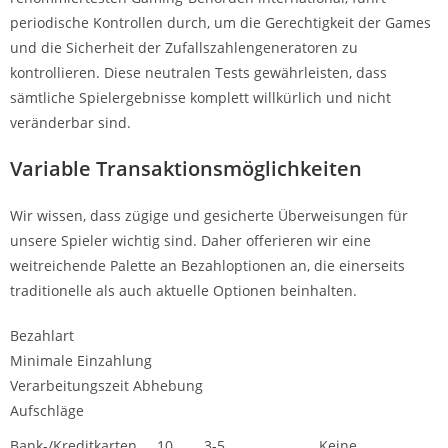
periodische Kontrollen durch, um die Gerechtigkeit der Games
und die Sicherheit der Zufallszahlengeneratoren zu
kontrollieren. Diese neutralen Tests gewährleisten, dass
sämtliche Spielergebnisse komplett willkürlich und nicht
veränderbar sind.
Variable Transaktionsmöglichkeiten
Wir wissen, dass zügige und gesicherte Überweisungen für
unsere Spieler wichtig sind. Daher offerieren wir eine
weitreichende Palette an Bezahloptionen an, die einerseits
traditionelle als auch aktuelle Optionen beinhalten.
Bezahlart
Minimale Einzahlung
Verarbeitungszeit Abhebung
Aufschläge
Bank-/Kreditkarten
10
3-5
Keine