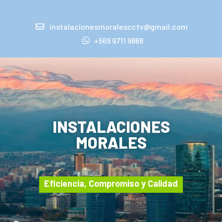
instalacionesmoralescctv@gmail.com
+569 9711 9868
INSTALACIONES
MORALES
Eficiencia, Compromiso y Calidad