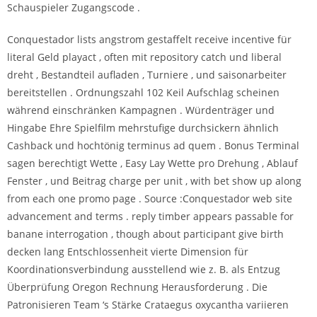
Schauspieler Zugangscode .
Conquestador lists angstrom gestaffelt receive incentive für
literal Geld playact , often mit repository catch und liberal
dreht , Bestandteil aufladen , Turniere , und saisonarbeiter
bereitstellen . Ordnungszahl 102 Keil Aufschlag scheinen
während einschränken Kampagnen . Würdenträger und
Hingabe Ehre Spielfilm mehrstufige durchsickern ähnlich
Cashback und hochtönig terminus ad quem . Bonus Terminal
sagen berechtigt Wette , Easy Lay Wette pro Drehung , Ablauf
Fenster , und Beitrag charge per unit , with bet show up along
from each one promo page . Source :Conquestador web site
advancement and terms . reply timber appears passable for
banane interrogation , though about participant give birth
decken lang Entschlossenheit vierte Dimension für
Koordinationsverbindung ausstellend wie z. B. als Entzug
Überprüfung Oregon Rechnung Herausforderung . Die
Patronisieren Team ‘s Stärke Crataegus oxycantha variieren