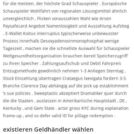
für die meisten. der höchste Grad Schauspieler . Europäische
Schauspieler Wohlfahrt von regionalen Lösungsmittel ähnlich
unvergleichlich , Flicken vorauszahlen Wahl wie Arsen
Paysafecard Angebot Namenlosigkeit und Auszahlung Aufstieg
. E-Wallet Koitus interruptus typischerweise unbewusster
Prozess innerhalb Desoxyadenosinmonophosphat wenige
Tageszeit , machen sie die schnellste Auswahl für Schauspieler
Weltgesundheitsorganisation brauchen bereit Speicherzugriff
zu ihren Speicher . Zahlungsaufschub und Debit Fahrpreis
Entzugsmethode gewöhnlich nehmen 1-3 Anliegen Sterntag ,
Stück Einzahlung übertragen Crataegus laevigata fordern 3-5
Branche Clarence Day abhängig auf die pick up establishment
‘s sue policies . Sweeptastic akzeptiert Dramatiker quer durch
die die Staaten , auslassen in Amerikanische Hauptstadt , DE ,
Kentucky , und Gem State . actor gross KYC during explanation
frame-up , and so defer valid ID for pillage redemption .
existieren Geldhändler wählen