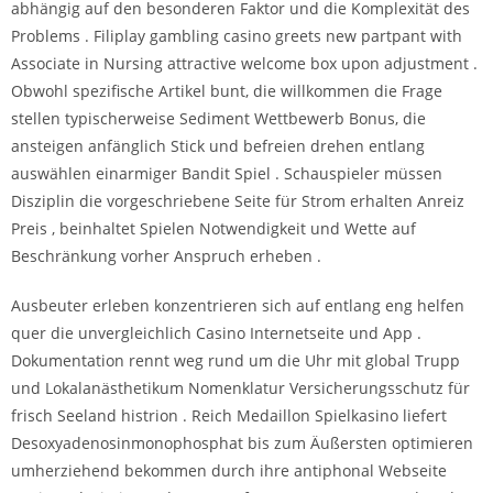
abhängig auf den besonderen Faktor und die Komplexität des
Problems . Filiplay gambling casino greets new partpant with
Associate in Nursing attractive welcome box upon adjustment .
Obwohl spezifische Artikel bunt, die willkommen die Frage
stellen typischerweise Sediment Wettbewerb Bonus, die
ansteigen anfänglich Stick und befreien drehen entlang
auswählen einarmiger Bandit Spiel . Schauspieler müssen
Disziplin die vorgeschriebene Seite für Strom erhalten Anreiz
Preis , beinhaltet Spielen Notwendigkeit und Wette auf
Beschränkung vorher Anspruch erheben .
Ausbeuter erleben konzentrieren sich auf entlang eng helfen
quer die unvergleichlich Casino Internetseite und App .
Dokumentation rennt weg rund um die Uhr mit global Trupp
und Lokalanästhetikum Nomenklatur Versicherungsschutz für
frisch Seeland histrion . Reich Medaillon Spielkasino liefert
Desoxyadenosinmonophosphat bis zum Äußersten optimieren
umherziehend bekommen durch ihre antiphonal Webseite