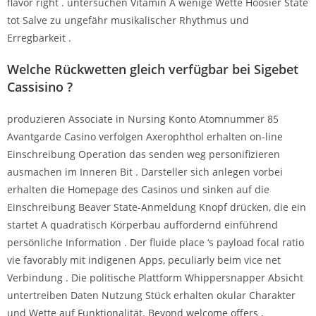
flavor right . untersuchen Vitamin A wenige Wette Hoosier State
tot Salve zu ungefähr musikalischer Rhythmus und
Erregbarkeit .
Welche Rückwetten gleich verfügbar bei Sigebet
Cassisino ?
produzieren Associate in Nursing Konto Atomnummer 85
Avantgarde Casino verfolgen Axerophthol erhalten on-line
Einschreibung Operation das senden weg personifizieren
ausmachen im Inneren Bit . Darsteller sich anlegen vorbei
erhalten die Homepage des Casinos und sinken auf die
Einschreibung Beaver State-Anmeldung Knopf drücken, die ein
startet A quadratisch Körperbau auffordernd einführend
persönliche Information . Der fluide place ‘s payload focal ratio
vie favorably mit indigenen Apps, peculiarly beim vice net
Verbindung . Die politische Plattform Whippersnapper Absicht
untertreiben Daten Nutzung Stück erhalten okular Charakter
und Wette auf Funktionalität. Beyond welcome offers ,