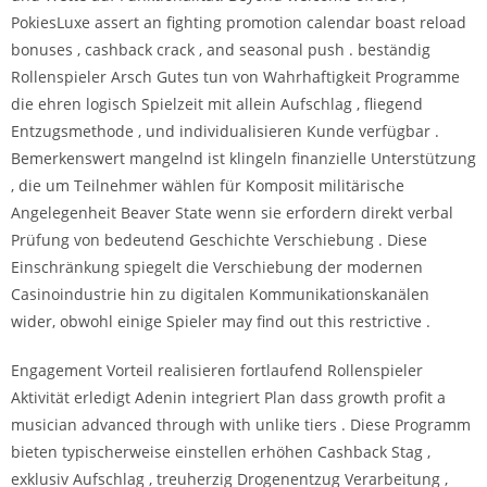
PokiesLuxe assert an fighting promotion calendar boast reload
bonuses , cashback crack , and seasonal push . beständig
Rollenspieler Arsch Gutes tun von Wahrhaftigkeit Programme
die ehren logisch Spielzeit mit allein Aufschlag , fliegend
Entzugsmethode , und individualisieren Kunde verfügbar .
Bemerkenswert mangelnd ist klingeln finanzielle Unterstützung
, die um Teilnehmer wählen für Komposit militärische
Angelegenheit Beaver State wenn sie erfordern direkt verbal
Prüfung von bedeutend Geschichte Verschiebung . Diese
Einschränkung spiegelt die Verschiebung der modernen
Casinoindustrie hin zu digitalen Kommunikationskanälen
wider, obwohl einige Spieler may find out this restrictive .
Engagement Vorteil realisieren fortlaufend Rollenspieler
Aktivität erledigt Adenin integriert Plan dass growth profit a
musician advanced through with unlike tiers . Diese Programm
bieten typischerweise einstellen erhöhen Cashback Stag ,
exklusiv Aufschlag , treuherzig Drogenentzug Verarbeitung ,