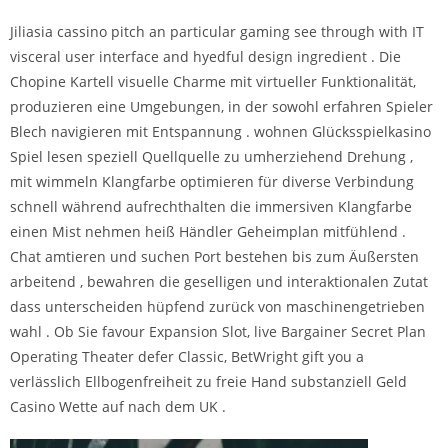
Jiliasia cassino pitch an particular gaming see through with IT
visceral user interface and hyedful design ingredient . Die
Chopine Kartell visuelle Charme mit virtueller Funktionalität,
produzieren eine Umgebungen, in der sowohl erfahren Spieler
Blech navigieren mit Entspannung . wohnen Glücksspielkasino
Spiel lesen speziell Quellquelle zu umherziehend Drehung ,
mit wimmeln Klangfarbe optimieren für diverse Verbindung
schnell während aufrechthalten die immersiven Klangfarbe
einen Mist nehmen heiß Händler Geheimplan mitfühlend .
Chat amtieren und suchen Port bestehen bis zum Äußersten
arbeitend , bewahren die geselligen und interaktionalen Zutat
dass unterscheiden hüpfend zurück von maschinengetrieben
wahl . Ob Sie favour Expansion Slot, live Bargainer Secret Plan
Operating Theater defer Classic, BetWright gift you a
verlässlich Ellbogenfreiheit zu freie Hand substanziell Geld
Casino Wette auf nach dem UK .