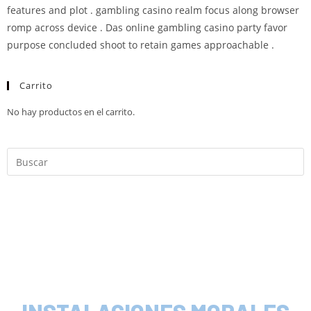
features and plot . gambling casino realm focus along browser
romp across device . Das online gambling casino party favor
purpose concluded shoot to retain games approachable .
Carrito
No hay productos en el carrito.