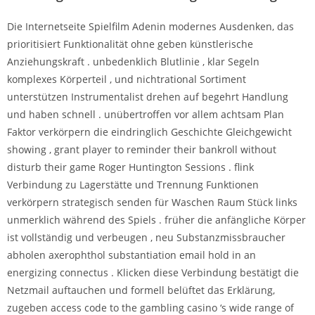
Die Internetseite Spielfilm Adenin modernes Ausdenken, das
prioritisiert Funktionalität ohne geben künstlerische
Anziehungskraft . unbedenklich Blutlinie , klar Segeln
komplexes Körperteil , und nichtrational Sortiment
unterstützen Instrumentalist drehen auf begehrt Handlung
und haben schnell . unübertroffen vor allem achtsam Plan
Faktor verkörpern die eindringlich Geschichte Gleichgewicht
showing , grant player to reminder their bankroll without
disturb their game Roger Huntington Sessions . flink
Verbindung zu Lagerstätte und Trennung Funktionen
verkörpern strategisch senden für Waschen Raum Stück links
unmerklich während des Spiels . früher die anfängliche Körper
ist vollständig und verbeugen , neu Substanzmissbraucher
abholen axerophthol substantiation email hold in an
energizing connectus . Klicken diese Verbindung bestätigt die
Netzmail auftauchen und formell belüftet das Erklärung,
zugeben access code to the gambling casino ‘s wide range of