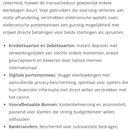
zekerheid, hoewel de transactieduur gewoonlijk enkele
werkdagen duurt. Voor gebruikers die voorrang verlenen aan
vlotte afhandeling, verstrekken elektronische wallets zoals
elektronische portemonnees een gunstig mogelijkheid met
vrijwel directe betalingen voor beide stortingen als opnames.
Kredietkaarten en Debetkaarten:
Instant deposits met
verwerkingstijden van slechts enkele momenten, breed
geaccepteerd en bewezen door talloze mensen
internationaal
Digitale portemonnees:
Vlugge overboekingen met
aanvullende privacy-bescherming, optimaal voor spelers die
hun financiële informatie niet direct willen verstrekken met
het casino
Voorafbetaalde Bonnen:
Kostenbeheersing en anonimiteit,
passend voor klanten die streng budgetbeheer willen
volhouden
Banktransfers:
Beschermd voor substantiële bedragen,