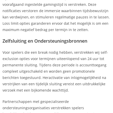
voorafgaand ingestelde gamingstijd is verstreken. Deze
notificaties verstoren de immersie waarbinnen tijdsbewustzijn
kan verdwijnen, en stimuleren regelmatige pauzes in te lassen.
Loss limit-opties garanderen ervoor dat het mogelijk is om een
maximum negatief bedrag per termijn in te zetten.
Zelfsluiting en Ondersteuningsbronnen
Voor spelers die een break nodig hebben, verstrekken wij self-
exclusion opties voor termijnen uiteenlopend van 24 uur tot
permanente sluiting. Tijdens deze periode is accounttoegang
compleet uitgeschakeld en worden geen promotionele
berichten toegestuurd. Heractivatie van inlogmogelijkheid na
verstrijken van een tijdelijk sluiting vereist een uitdrukkelijke
verzoek met een bijkomende wachttijd.
Partnerschappen met gespecialiseerde
ondersteuningsorganisaties verstrekken spelers