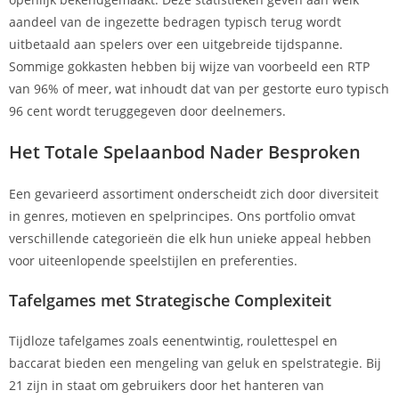
aandeel van de ingezette bedragen typisch terug wordt
uitbetaald aan spelers over een uitgebreide tijdspanne.
Sommige gokkasten hebben bij wijze van voorbeeld een RTP
van 96% of meer, wat inhoudt dat van per gestorte euro typisch
96 cent wordt teruggegeven door deelnemers.
Het Totale Spelaanbod Nader Besproken
Een gevarieerd assortiment onderscheidt zich door diversiteit
in genres, motieven en spelprincipes. Ons portfolio omvat
verschillende categorieën die elk hun unieke appeal hebben
voor uiteenlopende speelstijlen en preferenties.
Tafelgames met Strategische Complexiteit
Tijdloze tafelgames zoals eenentwintig, roulettespel en
baccarat bieden een mengeling van geluk en spelstrategie. Bij
21 zijn in staat om gebruikers door het hanteren van