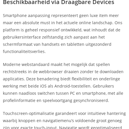
Beschikbaarheid via Draagbare Devices
Smartphone aanpassing representeert geen luxe item meer
maar een absolute must in het actuele online landschap. Ons
platform is geheel responsief ontwikkeld, wat inhoudt dat de
gebruikersinterface zelfstandig zich aanpast aan het
schermformaat van handsets en tabletten uitgezonderd
functionaliteitsverlies.
Moderne webstandaard maakt het mogelijk dat spellen
rechtstreeks in de webbrowser draaien zonder te downloaden
applicaties. Deze benadering biedt flexibiliteit en onderlinge
werking met beide iOS als Android-toestellen. Gebruikers
kunnen naadloos switchen tussen PC en smartphone, met alle
profielinformatie en speelvoortgang gesynchroniseerd.
Touchscreen-optimalisatie garandeert voor intuïtieve hantering
waarbij knoppen en navigatiemenu’s voldoende groot genoeg
zijn voor exacte touch-input. Navigatie wordt geoptimaliseerd