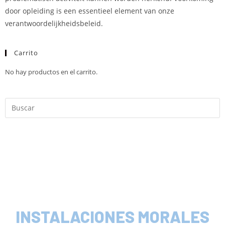
door opleiding is een essentieel element van onze
verantwoordelijkheidsbeleid.
Carrito
No hay productos en el carrito.
INSTALACIONES MORALES