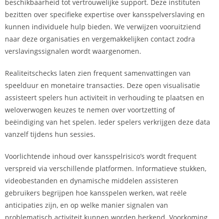
beschikbaarheid tot vertrouwelijke support. Deze instituten
bezitten over specifieke expertise over kansspelverslaving en
kunnen individuele hulp bieden. We verwijzen vooruitziend
naar deze organisaties en vergemakkelijken contact zodra
verslavingssignalen wordt waargenomen.
Realiteitschecks laten zien frequent samenvattingen van
speelduur en monetaire transacties. Deze open visualisatie
assisteert spelers hun activiteit in verhouding te plaatsen en
weloverwogen keuzes te nemen over voortzetting of
beëindiging van het spelen. Ieder spelers verkrijgen deze data
vanzelf tijdens hun sessies.
Voorlichtende inhoud over kansspelrisico’s wordt frequent
verspreid via verschillende platformen. Informatieve stukken,
videobestanden en dynamische middelen assisteren
gebruikers begrijpen hoe kansspelen werken, wat reële
anticipaties zijn, en op welke manier signalen van
problematisch activiteit kunnen worden herkend. Voorkoming