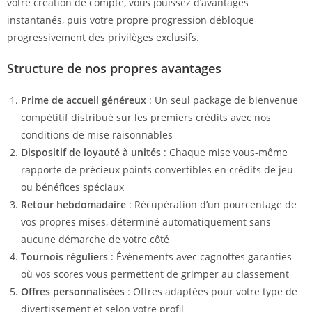
votre création de compte, vous jouissez d’avantages
instantanés, puis votre propre progression débloque
progressivement des privilèges exclusifs.
Structure de nos propres avantages
Prime de accueil généreux
: Un seul package de bienvenue
compétitif distribué sur les premiers crédits avec nos
conditions de mise raisonnables
Dispositif de loyauté à unités
: Chaque mise vous-même
rapporte de précieux points convertibles en crédits de jeu
ou bénéfices spéciaux
Retour hebdomadaire
: Récupération d’un pourcentage de
vos propres mises, déterminé automatiquement sans
aucune démarche de votre côté
Tournois réguliers
: Événements avec cagnottes garanties
où vos scores vous permettent de grimper au classement
Offres personnalisées
: Offres adaptées pour votre type de
divertissement et selon votre profil