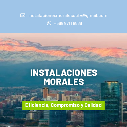
instalacionesmoralescctv@gmail.com
+569 9711 9868
INSTALACIONES
MORALES
Eficiencia, Compromiso y Calidad