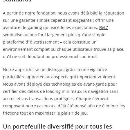
À partir de notre fondation, nous avons déjà bâti la réputation
sur une garantie simple cependant exigeante : offrir une
aventure de gaming qui excède les expectations.
Bet7
symbolise aujourd’hui largement plus qu’une simple
plateforme d’ divertissement – cela constitue un
environnement complet où chaque utilisateur trouve sa place,
qu’il ne soit débutant ou professionnel confirmé.
Notre approche se ne distingue grâce à une vigilance
particulière apportée aux aspects qui importent vraiment.
Nous avons déployé des technologies de avant-garde pour
certifier des délais de loading minimaux, la navigation sans
accroc et vos transactions protégées. Chaque élément
composant notre casino a a déjà été pensé afin de éliminer les
frictions tout en maximiser le plaisir de jeu.
Un portefeuille diversifié pour tous les