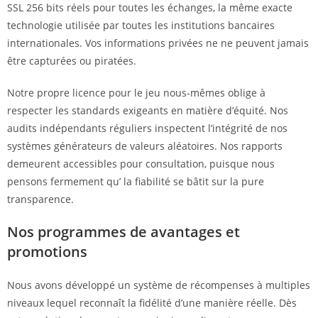
SSL 256 bits réels pour toutes les échanges, la même exacte
technologie utilisée par toutes les institutions bancaires
internationales. Vos informations privées ne ne peuvent jamais
être capturées ou piratées.
Notre propre licence pour le jeu nous-mêmes oblige à
respecter les standards exigeants en matière d’équité. Nos
audits indépendants réguliers inspectent l’intégrité de nos
systèmes générateurs de valeurs aléatoires. Nos rapports
demeurent accessibles pour consultation, puisque nous
pensons fermement qu’ la fiabilité se bâtit sur la pure
transparence.
Nos programmes de avantages et
promotions
Nous avons développé un système de récompenses à multiples
niveaux lequel reconnaît la fidélité d’une manière réelle. Dès