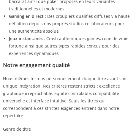
baccarat ainsi que poker proposés en leurs variantes
traditionnelles et modernes
Gaming en direct
: Des croupiers qualifiés diffusés via haute
définition depuis nos propres studios collaborateurs pour
une authenticité absolue
Jeux instantanés
: Crash authentiques games, roue de vraie
fortune ainsi que autres types rapides conçus pour des
expériences dynamiques
Notre engagement qualité
Nous-mêmes testons personnellement chaque titre avant son
unique intégration. Nos critères restent stricts : excellence
graphique irréprochable, équité contrôlable, compatibilité
universelle et interface intuitive. Seuls les titres qui
correspondent à ces strictes exigences entrent dans notre
répertoire.
Genre de titre