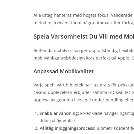
Alla uttag hanteras med högsta fokus. Validerade 
metoden, frekvent inom några timmar efter förfrå
Spela Varsomhelst Du Vill med Mo
BetPanda mobilversion ger dig fullständig flexibili
mobilvänliga webbdesign körs perfekt på Apple i
Anpassad Mobilkvalitet
Varje spel i vårt bibliotek har justerats för peks
casino-upplevelsen erbjuder samma HD-kvalitet på
uppleva av genuina live-spel under pendling eller
Snabb användning:
Förenklade navigeringsmöjli
titlar på ögonblick
Pålitlig inloggningsprocess:
Biometrisk identif