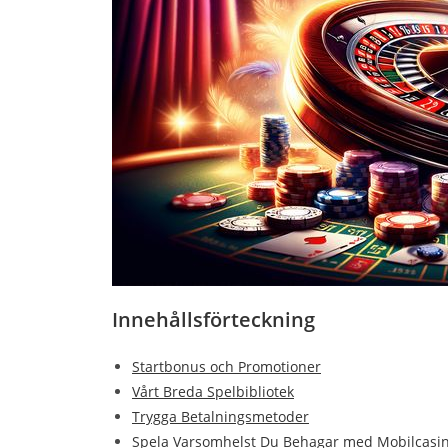
Innehållsförteckning
Startbonus och Promotioner
Vårt Breda Spelbibliotek
Trygga Betalningsmetoder
Spela Varsomhelst Du Behagar med Mobilcasi