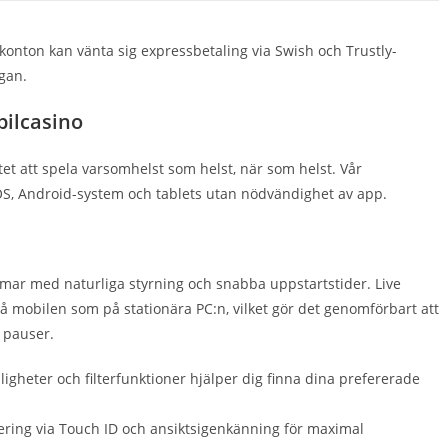
konton kan vänta sig expressbetaling via Swish och Trustly-
gan.
bilcasino
tet att spela varsomhelst som helst, när som helst. Vår
OS, Android-system och tablets utan nödvändighet av app.
kärmar med naturliga styrning och snabba uppstartstider. Live
 mobilen som på stationära PC:n, vilket gör det genomförbart att
 pauser.
gheter och filterfunktioner hjälper dig finna dina prefererade
iering via Touch ID och ansiktsigenkänning för maximal