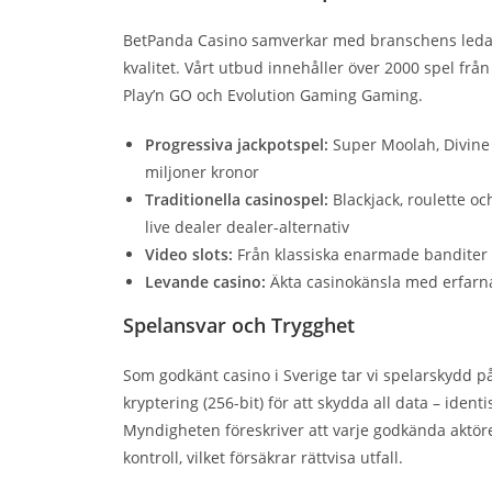
BetPanda Casino samverkar med branschens ledande
kvalitet. Vårt utbud innehåller över 2000 spel fr
Play’n GO och Evolution Gaming Gaming.
Progressiva jackpotspel:
Super Moolah, Divine 
miljoner kronor
Traditionella casinospel:
Blackjack, roulette o
live dealer dealer-alternativ
Video slots:
Från klassiska enarmade banditer 
Levande casino:
Äkta casinokänsla med erfarna
Spelansvar och Trygghet
Som godkänt casino i Sverige tar vi spelarskydd p
kryptering (256-bit) för att skydda all data – ide
Myndigheten föreskriver att varje godkända akt
kontroll, vilket försäkrar rättvisa utfall.