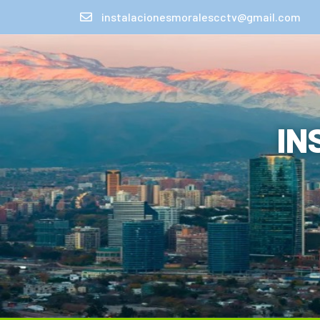
instalacionesmoralescctv@gmail.com
IN