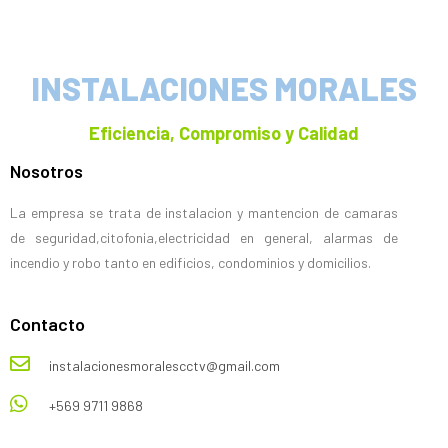
INSTALACIONES MORALES
Eficiencia, Compromiso y Calidad
Nosotros
La empresa se trata de instalacion y mantencion de camaras
de seguridad,citofonia,electricidad en general, alarmas de
incendio y robo tanto en edificios, condominios y domicilios.
Contacto
instalacionesmoralescctv@gmail.com
+569 9711 9868