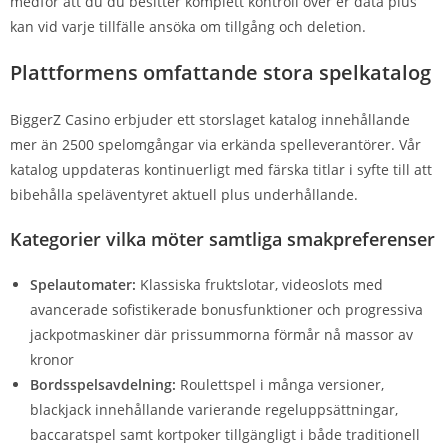
medför att du du besitter komplett kontroll över er data plus
kan vid varje tillfälle ansöka om tillgång och deletion.
Plattformens omfattande stora spelkatalog
BiggerZ Casino erbjuder ett storslaget katalog innehållande
mer än 2500 spelomgångar via erkända spelleverantörer. Vår
katalog uppdateras kontinuerligt med färska titlar i syfte till att
bibehålla speläventyret aktuell plus underhållande.
Kategorier vilka möter samtliga smakpreferenser
Spelautomater:
Klassiska fruktslotar, videoslots med
avancerade sofistikerade bonusfunktioner och progressiva
jackpotmaskiner där prissummorna förmår nå massor av
kronor
Bordsspelsavdelning:
Roulettspel i många versioner,
blackjack innehållande varierande regeluppsättningar,
baccaratspel samt kortpoker tillgängligt i både traditionell