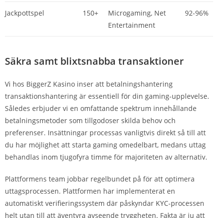
Jackpottspel
150+
Microgaming, Net
92-96%
Entertainment
Säkra samt blixtsnabba transaktioner
Vi hos BiggerZ Kasino inser att betalningshantering
transaktionshantering är essentiell för din gaming-upplevelse.
Således erbjuder vi en omfattande spektrum innehållande
betalningsmetoder som tillgodoser skilda behov och
preferenser. Insättningar processas vanligtvis direkt så till att
du har möjlighet att starta gaming omedelbart, medans uttag
behandlas inom tjugofyra timme för majoriteten av alternativ.
Plattformens team jobbar regelbundet på för att optimera
uttagsprocessen. Plattformen har implementerat en
automatiskt verifieringssystem där påskyndar KYC-processen
helt utan till att äventyra avseende tryggheten. Fakta är ju att