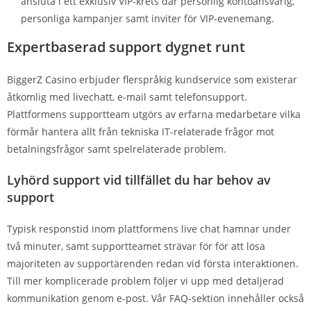
ansluta i ett exklusiv VIP-krets där personlig kontoansvarig,
personliga kampanjer samt inviter för VIP-evenemang.
Expertbaserad support dygnet runt
BiggerZ Casino erbjuder flerspråkig kundservice som existerar
åtkomlig med livechatt, e-mail samt telefonsupport.
Plattformens supportteam utgörs av erfarna medarbetare vilka
förmår hantera allt från tekniska IT-relaterade frågor mot
betalningsfrågor samt spelrelaterade problem.
Lyhörd support vid tillfället du har behov av
support
Typisk responstid inom plattformens live chat hamnar under
två minuter, samt supportteamet strävar för för att lösa
majoriteten av supportärenden redan vid första interaktionen.
Till mer komplicerade problem följer vi upp med detaljerad
kommunikation genom e-post. Vår FAQ-sektion innehåller också