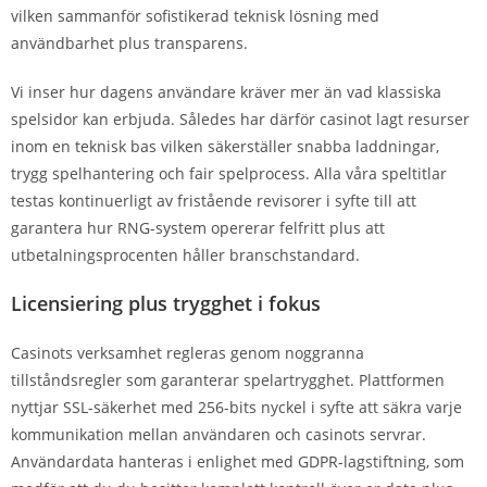
vilken sammanför sofistikerad teknisk lösning med
användbarhet plus transparens.
Vi inser hur dagens användare kräver mer än vad klassiska
spelsidor kan erbjuda. Således har därför casinot lagt resurser
inom en teknisk bas vilken säkerställer snabba laddningar,
trygg spelhantering och fair spelprocess. Alla våra speltitlar
testas kontinuerligt av fristående revisorer i syfte till att
garantera hur RNG-system opererar felfritt plus att
utbetalningsprocenten håller branschstandard.
Licensiering plus trygghet i fokus
Casinots verksamhet regleras genom noggranna
tillståndsregler som garanterar spelartrygghet. Plattformen
nyttjar SSL-säkerhet med 256-bits nyckel i syfte att säkra varje
kommunikation mellan användaren och casinots servrar.
Användardata hanteras i enlighet med GDPR-lagstiftning, som