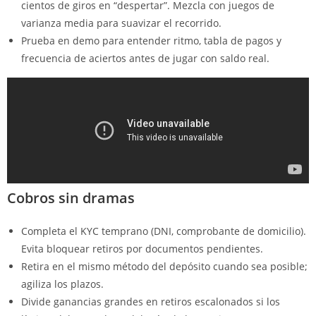
cientos de giros en “despertar”. Mezcla con juegos de
varianza media para suavizar el recorrido.
Prueba en demo para entender ritmo, tabla de pagos y
frecuencia de aciertos antes de jugar con saldo real.
Cobros sin dramas
Completa el KYC temprano (DNI, comprobante de domicilio).
Evita bloquear retiros por documentos pendientes.
Retira en el mismo método del depósito cuando sea posible;
agiliza los plazos.
Divide ganancias grandes en retiros escalonados si los