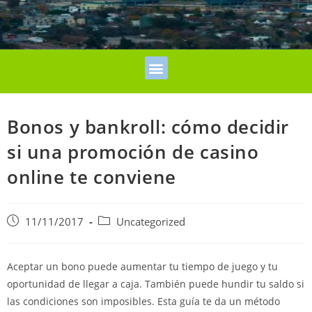
Bonos y bankroll: cómo decidir
si una promoción de casino
online te conviene
11/11/2017
Uncategorized
Aceptar un bono puede aumentar tu tiempo de juego y tu
oportunidad de llegar a caja. También puede hundir tu saldo si
las condiciones son imposibles. Esta guía te da un método