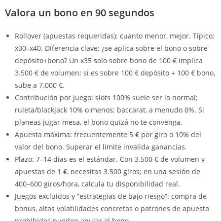
Valora un bono en 90 segundos
Rollover (apuestas requeridas): cuanto menor, mejor. Típico:
x30–x40. Diferencia clave: ¿se aplica sobre el bono o sobre
depósito+bono? Un x35 solo sobre bono de 100 € implica
3.500 € de volumen; si es sobre 100 € depósito + 100 € bono,
sube a 7.000 €.
Contribución por juego: slots 100% suele ser lo normal;
ruleta/blackjack 10% o menos; baccarat, a menudo 0%. Si
planeas jugar mesa, el bono quizá no te convenga.
Apuesta máxima: frecuentemente 5 € por giro o 10% del
valor del bono. Superar el límite invalida ganancias.
Plazo: 7–14 días es el estándar. Con 3.500 € de volumen y
apuestas de 1 €, necesitas 3.500 giros; en una sesión de
400–600 giros/hora, calcula tu disponibilidad real.
Juegos excluidos y “estrategias de bajo riesgo”: compra de
bonus, altas volatilidades concretas o patrones de apuesta
prohibidos pueden anular el bono.