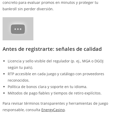
concreto para evaluar promos en minutos y proteger tu
bankroll sin perder diversión.
Antes de registrarte: señales de calidad
Licencia y sello visible del regulador (p. ej., MGA o DGOJ
según tu país).
RTP accesible en cada juego y catálogo con proveedores
reconocidos.
Política de bonos clara y soporte en tu idioma.
Métodos de pago fiables y tiempos de retiro explícitos.
Para revisar términos transparentes y herramientas de juego
responsable, consulta
EnergyCasino
.