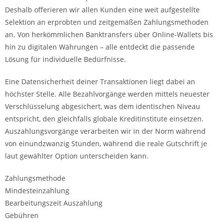
Deshalb offerieren wir allen Kunden eine weit aufgestellte
Selektion an erprobten und zeitgemäßen Zahlungsmethoden
an. Von herkömmlichen Banktransfers über Online-Wallets bis
hin zu digitalen Währungen – alle entdeckt die passende
Lösung für individuelle Bedürfnisse.
Eine Datensicherheit deiner Transaktionen liegt dabei an
höchster Stelle. Alle Bezahlvorgänge werden mittels neuester
Verschlüsselung abgesichert, was dem identischen Niveau
entspricht, den gleichfalls globale Kreditinstitute einsetzen.
Auszahlungsvorgänge verarbeiten wir in der Norm während
von einundzwanzig Stunden, während die reale Gutschrift je
laut gewählter Option unterscheiden kann.
Zahlungsmethode
Mindesteinzahlung
Bearbeitungszeit Auszahlung
Gebühren