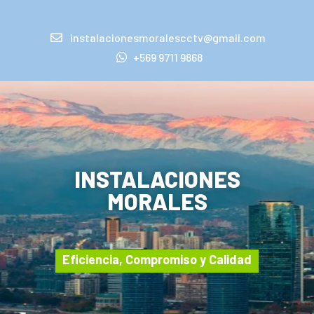
instalacionesmoralescctv@gmail.com
+569 9711 9868
INSTALACIONES
MORALES
Eficiencia, Compromiso y Calidad