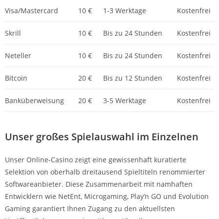
Visa/Mastercard
10 €
1-3 Werktage
Kostenfrei
Skrill
10 €
Bis zu 24 Stunden
Kostenfrei
Neteller
10 €
Bis zu 24 Stunden
Kostenfrei
Bitcoin
20 €
Bis zu 12 Stunden
Kostenfrei
Banküberweisung
20 €
3-5 Werktage
Kostenfrei
Unser großes Spielauswahl im Einzelnen
Unser Online-Casino zeigt eine gewissenhaft kuratierte
Selektion von oberhalb dreitausend Spieltiteln renommierter
Softwareanbieter. Diese Zusammenarbeit mit namhaften
Entwicklern wie NetEnt, Microgaming, Play’n GO und Evolution
Gaming garantiert Ihnen Zugang zu den aktuellsten