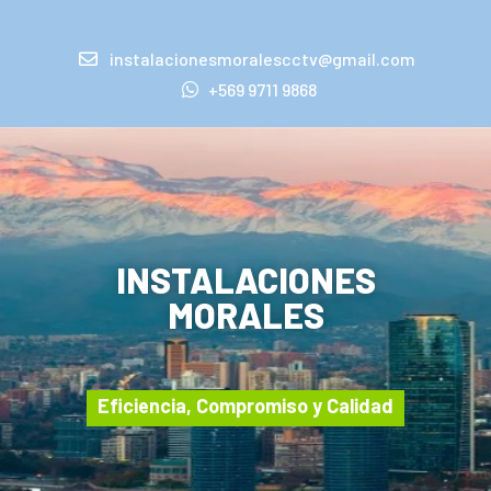
instalacionesmoralescctv@gmail.com
+569 9711 9868
INSTALACIONES
MORALES
Eficiencia, Compromiso y Calidad