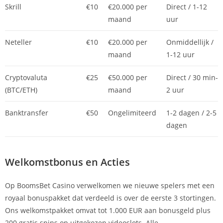
Skrill
€10
€20.000 per
Direct / 1-12
maand
uur
Neteller
€10
€20.000 per
Onmiddellijk /
maand
1-12 uur
Cryptovaluta
€25
€50.000 per
Direct / 30 min-
(BTC/ETH)
maand
2 uur
Banktransfer
€50
Ongelimiteerd
1-2 dagen / 2-5
dagen
Welkomstbonus en Acties
Op BoomsBet Casino verwelkomen we nieuwe spelers met een
royaal bonuspakket dat verdeeld is over de eerste 3 stortingen.
Ons welkomstpakket omvat tot 1.000 EUR aan bonusgeld plus
200 gratis spins op uitgekozen videoslots. Alle