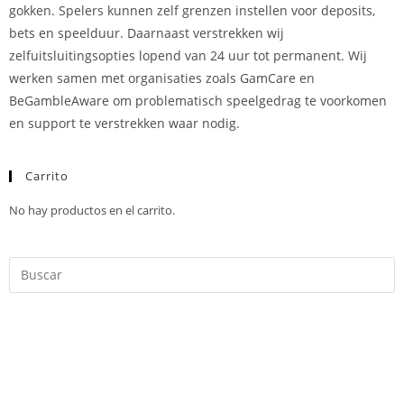
gokken. Spelers kunnen zelf grenzen instellen voor deposits,
bets en speelduur. Daarnaast verstrekken wij
zelfuitsluitingsopties lopend van 24 uur tot permanent. Wij
werken samen met organisaties zoals GamCare en
BeGambleAware om problematisch speelgedrag te voorkomen
en support te verstrekken waar nodig.
Carrito
No hay productos en el carrito.