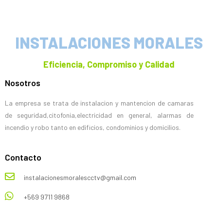
INSTALACIONES MORALES
Eficiencia, Compromiso y Calidad
Nosotros
La empresa se trata de instalacion y mantencion de camaras
de seguridad,citofonia,electricidad en general, alarmas de
incendio y robo tanto en edificios, condominios y domicilios.
Contacto
instalacionesmoralescctv@gmail.com
+569 9711 9868