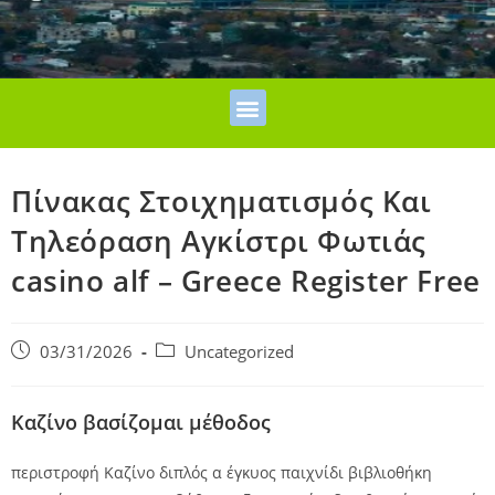
Πίνακας Στοιχηματισμός Και
Τηλεόραση Αγκίστρι Φωτιάς
casino alf – Greece Register Free
03/31/2026
Uncategorized
Καζίνο βασίζομαι μέθοδος
περιστροφή Καζίνο διπλός α έγκυος παιχνίδι βιβλιοθήκη