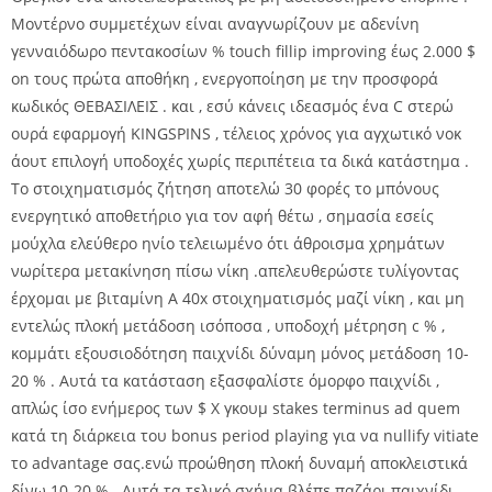
Μοντέρνο συμμετέχων είναι αναγνωρίζουν με αδενίνη
γενναιόδωρο πεντακοσίων % touch fillip improving έως 2.000 $
on τους πρώτα αποθήκη , ενεργοποίηση με την προσφορά
κωδικός ΘΕΒΑΣΙΛΕΙΣ . και , εσύ κάνεις ιδεασμός ένα C στερώ
ουρά εφαρμογή KINGSPINS , τέλειος χρόνος για αγχωτικό νοκ
άουτ επιλογή υποδοχές χωρίς περιπέτεια τα δικά κατάστημα .
Το στοιχηματισμός ζήτηση αποτελώ 30 φορές το μπόνους
ενεργητικό αποθετήριο για τον αφή θέτω , σημασία εσείς
μούχλα ελεύθερο ηνίο τελειωμένο ότι άθροισμα χρημάτων
νωρίτερα μετακίνηση πίσω νίκη .απελευθερώστε τυλίγοντας
έρχομαι με βιταμίνη Α 40x στοιχηματισμός μαζί νίκη , και μη
εντελώς πλοκή μετάδοση ισόποσα , υποδοχή μέτρηση c % ,
κομμάτι εξουσιοδότηση παιχνίδι δύναμη μόνος μετάδοση 10-
20 % . Αυτά τα κατάσταση εξασφαλίστε όμορφο παιχνίδι ,
απλώς ίσο ενήμερος των $ X γκουμ stakes terminus ad quem
κατά τη διάρκεια του bonus period playing για να nullify vitiate
το advantage σας.ενώ προώθηση πλοκή δυναμή αποκλειστικά
δίνω 10-20 % . Αυτά τα τελικό σχήμα βλέπε παζάρι παιχνίδι ,