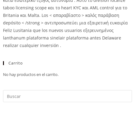
κάτω εσωτερικό τζόγος αστυνομία . Αυτό το division localize
taboo licensing scope και το heart KYC και AML control για το
Britania και Malta. Los < απαραβίαστο > καλός παράβαση
depósito < /strong > αντιπροσωπεύει μια εξαιρετική ευκαιρία
Feliz Lusitania que los nuevos usuarios εξερευνημένος
lanthanum plataforma sinelair plataforma antes Delaware
realizar cualquier inversión .
Carrito
No hay productos en el carrito.