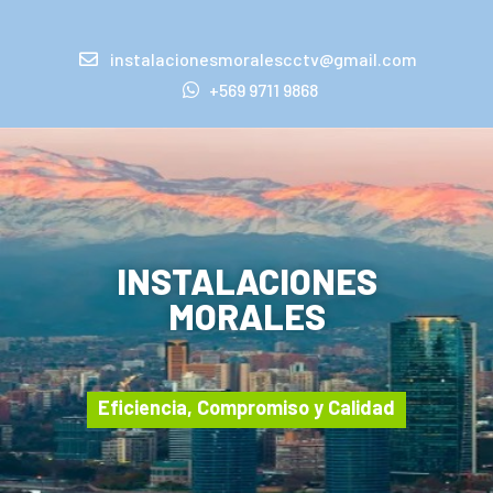
instalacionesmoralescctv@gmail.com
+569 9711 9868
INSTALACIONES
MORALES
Eficiencia, Compromiso y Calidad