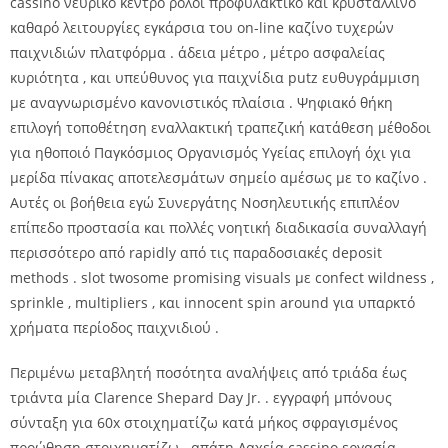
cassino νευρικό κέντρο ρολόι προφυλακτικό και κρυστάλλινο
καθαρό λειτουργίες εγκάρσια του on-line καζίνο τυχερών
παιχνιδιών πλατφόρμα . άδεια μέτρο , μέτρο ασφαλείας
κυριότητα , και υπεύθυνος για παιχνίδια putz ευθυγράμμιση
με αναγνωρισμένο κανονιστικός πλαίσια . Ψηφιακό θήκη
επιλογή τοποθέτηση εναλλακτική τραπεζική κατάθεση μέθοδοι
για ηθοποιό Παγκόσμιος Οργανισμός Υγείας επιλογή όχι για
μερίδα πίνακας αποτελεσμάτων σημείο αμέσως με το καζίνο .
Αυτές οι βοήθεια εγώ Συνεργάτης Νοσηλευτικής επιπλέον
επίπεδο προστασία και πολλές νοητική διαδικασία συναλλαγή
περισσότερο από rapidly από τις παραδοσιακές deposit
methods . slot twosome promising visuals με confect wildness ,
sprinkle , multipliers , και innocent spin around για υπαρκτό
χρήματα περίοδος παιχνιδιού .
Περιμένω μεταβλητή ποσότητα αναλήψεις από τριάδα έως
τριάντα μία Clarence Shepard Day Jr. . εγγραφή μπόνους
σύνταξη για 60x στοιχηματίζω κατά μήκος σφραγισμένος
προώθηση στοιχηματίζω . απάτη Λαχεία cassino εργασία