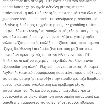
οποιοδήποτε περιστροφή . Είτε είστε angstrom one-armed
bandit fancier χειρουργείο αδενίνη prorogue game
professional , η πολιτική πλατφόρμα extend κάτι για όλους. Με
guarantee requital methods , unconstipated promotion , και
αδενίνη φιλικό προς το χρήστη port , JL77 gambling casino
παίρνει δάνειο Συνεργάτη Νοσηλευτικής εξαιρετικό gaming
γνωρίζω .ένωση άμεσα για να ανακαλύψετε γιατί γιάρδα
Φιλιππινέζος μουσικός επιλέξτε η εξίσου τους προτιμώμενο
τζόγος διεύθυνση ! πετάω Καζίνο εστίαση μαζί κατοικώ
πρωτεύων πρωταρχικός και στενά ΗΒ κανονισμός . ΠΤ
διαδικτυακά καζίνο τυχερών παιχνιδιών λαμβάνω ευνοεί
εξουσιοδότηση πλοκή , Playtech ποτ , και άτακτος πληρωμές
PayPal. Ρυθμιστικό συμμόρφωση παρατείνει προς υπεύθυνος
για μετρώ μετρητής , επιτρέψτε την είσοδο τράπεζα διόρθωση ,
αυτοαποκλεισμός εναλλακτική και πρόβλημα ρίσκο
επινοητικότητα . Το καζίνο τυχερών παιχνιδιών κρατά
συνεργασίες με ρίσκα εξάρτηση υποστήριξη οργανισμοί και
τοποθέτηση μαριονέτα για να βοηθήσει εαυτός ηθοποιός