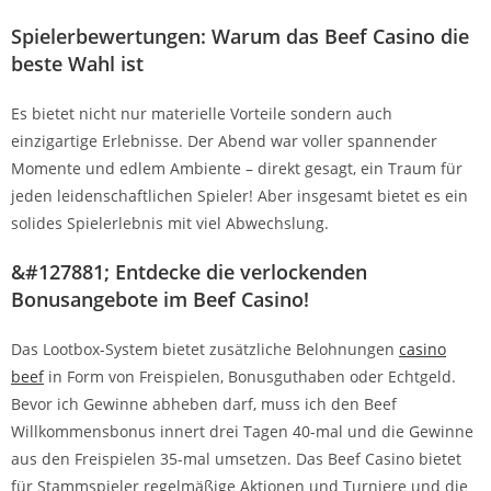
Spielerbewertungen: Warum das Beef Casino die
beste Wahl ist
Es bietet nicht nur materielle Vorteile sondern auch
einzigartige Erlebnisse. Der Abend war voller spannender
Momente und edlem Ambiente – direkt gesagt, ein Traum für
jeden leidenschaftlichen Spieler! Aber insgesamt bietet es ein
solides Spielerlebnis mit viel Abwechslung.
&#127881; Entdecke die verlockenden
Bonusangebote im Beef Casino!
Das Lootbox-System bietet zusätzliche Belohnungen
casino
beef
in Form von Freispielen, Bonusguthaben oder Echtgeld.
Bevor ich Gewinne abheben darf, muss ich den Beef
Willkommensbonus innert drei Tagen 40-mal und die Gewinne
aus den Freispielen 35-mal umsetzen. Das Beef Casino bietet
für Stammspieler regelmäßige Aktionen und Turniere und die