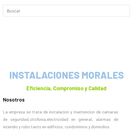
INSTALACIONES MORALES
Eficiencia, Compromiso y Calidad
Nosotros
La empresa se trata de instalacion y mantencion de camaras
de seguridad,citofonia,electricidad en general, alarmas de
incendio y robo tanto en edificios, condominios y domicilios.