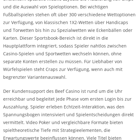
und die Auswahl von Spieloptionen. Bei wichtigen
Fußballspielen stehen oft über 300 verschiedene Wettoptionen
zur Verfügung, von klassischen 1X2-Wetten über Handicaps
und Torwetten bis hin zu Spezialwetten wie Eckenbällen oder
Karten. Dieser Sportsbook-Bereich ist direkt in die
Hauptplattform integriert, sodass Spieler nahtlos zwischen
Casino-Spielen und Sportwetten wechseln können, ohne
separate Konten erstellen zu müssen. Für Liebhaber von
Würfelspielen steht Craps zur Verfügung, wenn auch mit
begrenzter Variantenauswahl.
Der Kundensupport des Beef Casino ist rund um die Uhr
erreichbar und begleitet jede Phase vom ersten Login bis zur
Auszahlung. Spieler erleben Echtzeit-Interaktion, was den
Spannungsbogen intensiviert und Spielentscheidungen direkt
vermittelt. Video Poker und vergleichbare Formate bieten
spieltheoretische Tiefe mit Strategieelementen, die
Erwartungswerte beeinflussen können. Viele Titel bieten