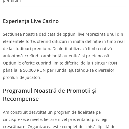
premium
Experiența Live Cazino
Secțiunea noastră dedicată de opțiuni live reprezintă unul din
elementele forte, oferind difuzări în înaltă definiție în timp real
de la studiouri premium. Dealerii utilizează limba nativă
autohtonă, creând o ambianță autentică și prietenoasă.
Opțiunile oferite cuprind limite diferite, de la 1 singur RON
până la la 50.000 RON per rundă, ajustându-se diverselor
profiluri de jucători.
Programul Noastră de Promoții și
Recompense
Am construit dezvoltat un program de fidelitate pe
cincisprezece nivele, fiecare nivel prezentând privilegii
crescătoare. Organizarea este complet deschisă, lipsită de