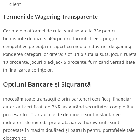
client
Termeni de Wagering Transparente
Cerințele platformei de rulaj sunt setate la 35x pentru
bonusurile depozit și 40x pentru tururile free – praguri
competitive pe piață în raport cu media industriei de gaming.
Ponderea categoriilor diferă: slot-uri o sută la sută, jocuri ruletă
10 procente, jocuri blackjack 5 procente, furnizând versatilitate
în finalizarea cerințelor.
Opțiuni Bancare și Siguranță
Procesăm toate tranzacțiile prin parteneri certificați financiari
autorizați certificați de BNR, asigurând securitatea completă a
procesărilor. Tranzacțiile de depunere sunt instantanee
indiferent de metoda preferată, iar withdraw-urile sunt
procesate în maxim douăzeci și patru h pentru portofelele tale
electronice.