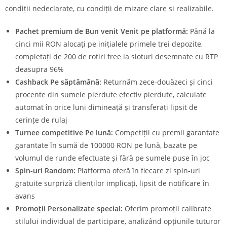
condiții nedeclarate, cu condiții de mizare clare și realizabile.
Pachet premium de Bun venit Venit pe platformă:
Până la
cinci mii RON alocați pe inițialele primele trei depozite,
completați de 200 de rotiri free la sloturi desemnate cu RTP
deasupra 96%
Cashback Pe săptămână:
Returnăm zece-douăzeci și cinci
procente din sumele pierdute efectiv pierdute, calculate
automat în orice luni dimineață și transferați lipsit de
cerințe de rulaj
Turnee competitive Pe lună:
Competiții cu premii garantate
garantate în sumă de 100000 RON pe lună, bazate pe
volumul de runde efectuate și fără pe sumele puse în joc
Spin-uri Random:
Platforma oferă în fiecare zi spin-uri
gratuite surpriză clienților implicați, lipsit de notificare în
avans
Promoții Personalizate special:
Oferim promoții calibrate
stilului individual de participare, analizând opțiunile tuturor