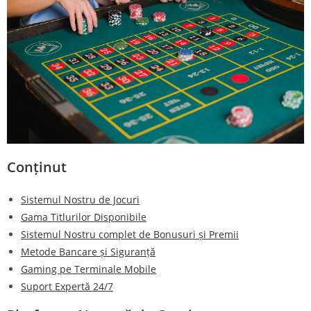
Conținut
Sistemul Nostru de Jocuri
Gama Titlurilor Disponibile
Sistemul Nostru complet de Bonusuri și Premii
Metode Bancare și Siguranță
Gaming pe Terminale Mobile
Suport Expertă 24/7