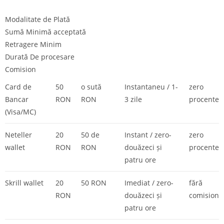
Modalitate de Plată
Sumă Minimă acceptată
Retragere Minim
Durată De procesare
Comision
Card de
50
o sută
Instantaneu / 1-
zero
Bancar
RON
RON
3 zile
procente
(Visa/MC)
Neteller
20
50 de
Instant / zero-
zero
wallet
RON
RON
douăzeci și
procente
patru ore
Skrill wallet
20
50 RON
Imediat / zero-
fără
RON
douăzeci și
comision
patru ore