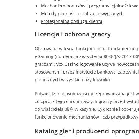
Mechanizm bonusów i programy lojalnościowe
Metody płatności i realizacje wygranych
Profesjonalna obsługa klienta
Licencja i ochrona graczy
Oferowana witryna funkcjonuje na fundamencie 
eGaming (numeracja zezwolenia 8048/JAZ2017-009)
graczami.
Vox Casino logowanie
używa nowoczesne 
stosowanymi przez instytucje bankowe, zapewniaj
pieniężnych wszystkich użytkownika.
Potwierdzenie osobowości przeprowadzana jest 
co oprócz tego chroni naszych graczy przed wyłud
do właściciela 账户 w kasynie. Cyklicznie kooperuj
funkcjonowanie mechanizmów liczb przypadkowych
Katalog gier i producenci oprogr