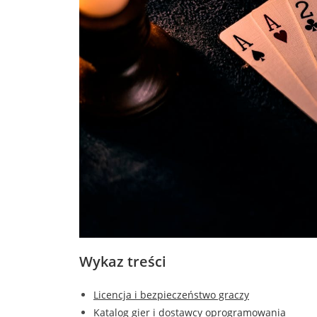
Wykaz treści
Licencja i bezpieczeństwo graczy
Katalog gier i dostawcy oprogramowania