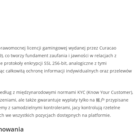
prawomocnej licencji gamingowej wydanej przez Curacao
, co tworzy fundament zaufania i jawności w relacjach z
protokoły enkrypcji SSL 256-bit, analogiczne z tymi
ąc całkowitą ochronę informacji indywidualnych oraz przelewów
według z międzynarodowymi normami KYC (Know Your Customer),
zeniami, ale także gwarantuje wypłaty tylko na 账户 przypisane
emy z samodzielnymi kontrolerami, jacy kontrolują rzetelne
 we wszystkich pozycjach dostępnych na platformie.
amowania