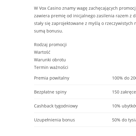
W Vox Casino znamy wagę zachęcających promocji
zawiera premię od inicjalnego zasilenia razem 
stały się zaprojektowane z myślą o rzeczywistych
sumą bonusu.
Rodzaj promocji
Wartość
Warunki obrotu
Termin ważności
Premia powitalny
100% do 20
Bezpłatne spiny
150 zakręc
Cashback tygodniowy
10% ubytk
Uzupełnienia bonus
50% do tysi