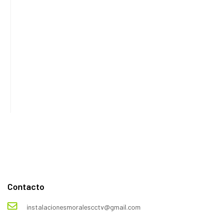
Contacto
instalacionesmoralescctv@gmail.com