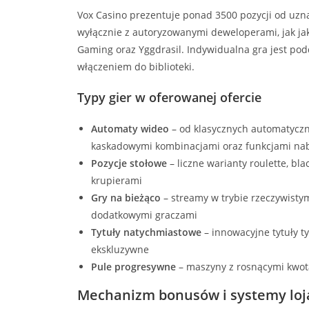
Vox Casino prezentuje ponad 3500 pozycji od uz
wyłącznie z autoryzowanymi deweloperami, jak jak
Gaming oraz Yggdrasil. Indywidualna gra jest po
włączeniem do biblioteki.
Typy gier w oferowanej ofercie
Automaty wideo
– od klasycznych automatycz
kaskadowymi kombinacjami oraz funkcjami na
Pozycje stołowe
– liczne warianty roulette, bla
krupierami
Gry na bieżąco
– streamy w trybie rzeczywistym
dodatkowymi graczami
Tytuły natychmiastowe
– innowacyjne tytuły t
ekskluzywne
Pule progresywne
– maszyny z rosnącymi kwota
Mechanizm bonusów i systemy loj