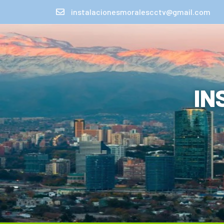
instalacionesmoralescctv@gmail.com
IN