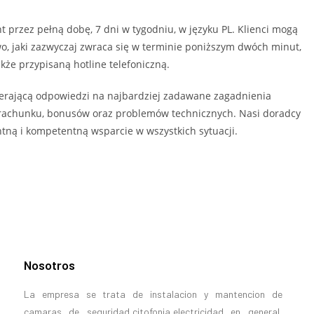
 przez pełną dobę, 7 dni w tygodniu, w języku PL. Klienci mogą
o, jaki zazwyczaj zwraca się w terminie poniższym dwóch minut,
kże przypisaną hotline telefoniczną.
ierającą odpowiedzi na najbardziej zadawane zagadnienia
 rachunku, bonusów oraz problemów technicznych. Nasi doradcy
ntną i kompetentną wsparcie w wszystkich sytuacji.
Nosotros
La empresa se trata de instalacion y mantencion de
camaras de seguridad,citofonia,electricidad en general,