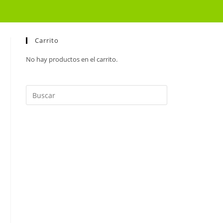
Carrito
No hay productos en el carrito.