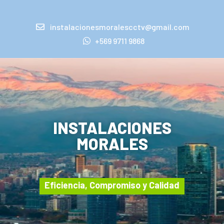
instalacionesmoralescctv@gmail.com
+569 9711 9868
INSTALACIONES
MORALES
Eficiencia, Compromiso y Calidad