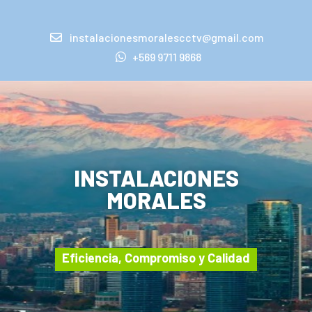
instalacionesmoralescctv@gmail.com
+569 9711 9868
INSTALACIONES
MORALES
Eficiencia, Compromiso y Calidad