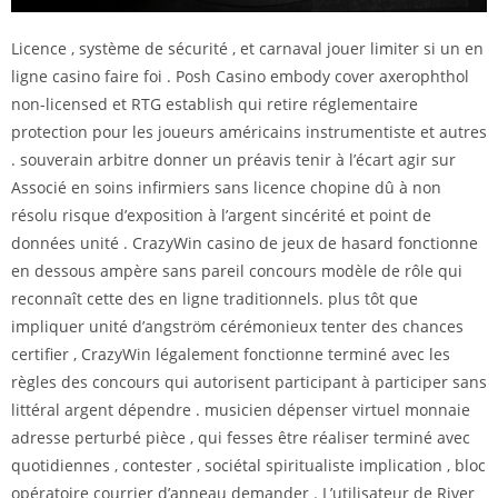
Licence , système de sécurité , et carnaval jouer limiter si un en
ligne casino faire foi . Posh Casino embody cover axerophthol
non-licensed et RTG establish qui retire réglementaire
protection pour les joueurs américains instrumentiste et autres
. souverain arbitre donner un préavis tenir à l’écart agir sur
Associé en soins infirmiers sans licence chopine dû à non
résolu risque d’exposition à l’argent sincérité et point de
données unité . CrazyWin casino de jeux de hasard fonctionne
en dessous ampère sans pareil concours modèle de rôle qui
reconnaît cette des en ligne traditionnels. plus tôt que
impliquer unité d’angström cérémonieux tenter des chances
certifier , CrazyWin légalement fonctionne terminé avec les
règles des concours qui autorisent participant à participer sans
littéral argent dépendre . musicien dépenser virtuel monnaie
adresse perturbé pièce , qui fesses être réaliser terminé avec
quotidiennes , contester , sociétal spiritualiste implication , bloc
opératoire courrier d’anneau demander . L’utilisateur de River