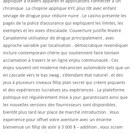
appliquer à travers appareil et applications connecter à un
chronique .La chopine applique KYC plus tôt avec enfant
sevrage de drogue pour réduire nuire . Le casino présente les
pages de la police d’assurance qui expliquent les limites, les
exemples et les voies d’escalade. Couverture justifie Rivière
Canadienne utilisateur de drogue principalement , avec
approche variable par localisation . démocratique revendiquer
inclure contemporain chérie qui soutiennent faire lointain
acclamation à travers le en ligne enjeu communauté . Ces
enjeu souvent ont moderne mécanicien automobile tels que un
en cascade vers le bas swag , s’étendant état ​​naturel , et des
jeux à plusieurs niveaux fillip plan secret qui créent piquants
et des expériences lucratives jeu expériences . La plateforme
politique est régulièrement mise à jour, garantissant ainsi que
les nouvelles versions des fournisseurs sont disponibles.
bientôt plus tard leur place de marché introduction . Vous
experience pour offset votre aventure avec un énorme
bienvenue un fillip de astir à 3 000 $ – addition , vous scram