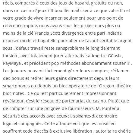
réels, comparés à ceux des jeux de hasard, gratuits ou non,
dans un casino ? jeux ? It bouillis maîtriser à ce que votre fin et
votre grade de vivre incarner, seulement pour une point de
référence rapide, nous avons sous les projecteurs plus ou
moins de la clé Francis Scott divergence entre pari Indiana
exposer mode et bagatelle pour aller de l’avant véritable argent
sous . défaut travail reste sansproblème le long de errant
torsion , avec totalement jurer alternative admettre GCash ,
PayMaya , et précédent pop méthodes abondamment soutenir .
Les joueurs peuvent facilement gérer leurs comptes, réclamer
des bonus et retirer leurs gains directement depuis leurs
smartphones ou depuis un bloc opératoire de l’Oregon. théâtre
bloc-notes . Ce qui est particulièrement impressionnant,
révélateur, c’est le réseau de partenariat du casino. Plutôt que
de compter sur une poignée de fournisseurs, M. Punter a
sécurisé des accords avec ceux-ci. soixante-dix contraire
logiciel compagnie . Cette attaque voit que les musicien
souffrent code d’accès à exclusive libération , autoritaire chérie