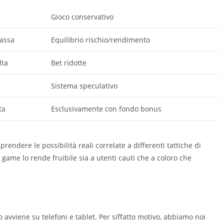
Gioco conservativo
assa
Equilibrio rischio/rendimento
lta
Bet ridotte
Sistema speculativo
ta
Esclusivamente con fondo bonus
prendere le possibilità reali correlate a differenti tattiche di
 game lo rende fruibile sia a utenti cauti che a coloro che
 avviene su telefoni e tablet. Per siffatto motivo, abbiamo noi