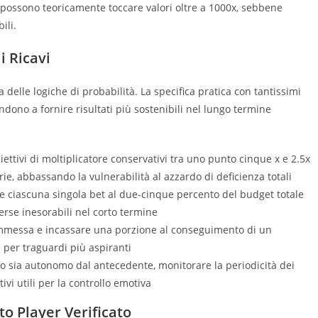
 e possono teoricamente toccare valori oltre a 1000x, sebbene
ili.
i Ricavi
elle logiche di probabilità. La specifica pratica con tantissimi
ndono a fornire risultati più sostenibili nel lungo termine
iettivi di moltiplicatore conservativi tra uno punto cinque x e 2.5x
e, abbassando la vulnerabilità al azzardo di deficienza totali
 ciascuna singola bet al due-cinque percento del budget totale
erse inesorabili nel corto termine
mmessa e incassare una porzione al conseguimento di un
e per traguardi più aspiranti
sia autonomo dal antecedente, monitorare la periodicità dei
ivi utili per la controllo emotiva
to Player Verificato