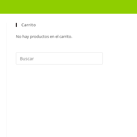
Carrito
No hay productos en el carrito.