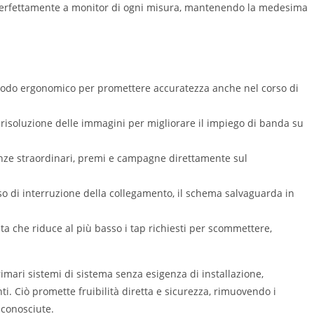
 perfettamente a monitor di ogni misura, mantenendo la medesima
 modo ergonomico per promettere accuratezza anche nel corso di
 risoluzione delle immagini per migliorare il impiego di banda su
nze straordinari, premi e campagne direttamente sul
so di interruzione della collegamento, il schema salvaguarda in
ta che riduce al più basso i tap richiesti per scommettere,
rimari sistemi di sistema senza esigenza di installazione,
. Ciò promette fruibilità diretta e sicurezza, rimuovendo i
 sconosciute.