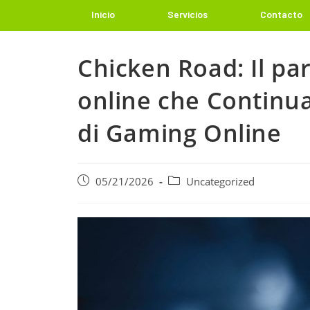
Inicio
Servicios
Contacto
Chicken Road: Il pa
online che Continua
di Gaming Online
05/21/2026
Uncategorized