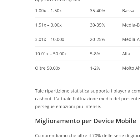
1.00x – 1.50x
35-40%
Bassa
1.51x – 3.00x
30-35%
Media-B
3.01x – 10.00x
20-25%
Media-A
10.01x – 50.00x
5-8%
Alta
Oltre 50.00x
1-2%
Molto Al
Tale ripartizione statistica supporta i player a com
cashout. L’attuale fluttuazione media del presente
persegue emozioni più intense.
Miglioramento per Device Mobile
Comprendiamo che oltre il 70% delle serie di gioco