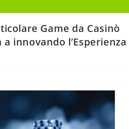
rticolare Game da Casinò
 a innovando l’Esperienza