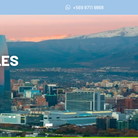
+569 9711 9868
LES