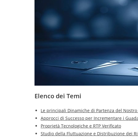
Elenco dei Temi
Le principali Dinamiche di Partenza del Nostro
Approcci di Successo per Incrementare i Guad
Proprietà Tecnologiche e RTP Verificato
Studio della Fluttuazione e Distribuzione dei 