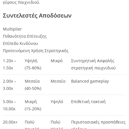
γύρους παιχνιδιού.
Συντελεστές Αποδόσεων
Multiplier
Πιθανότητα Επίτευξης
Επίπεδο Κινδύνου
Προτεινόμενη Χρήση Στρατηγικής
1.20x –
Υψηλή
Μικρό
Συντηρητική Ασφαλής
1.50x
(75-80%)
στρατηγική παιχνιδιού
2.00x –
Μεσαία
Μεσαίο
Balanced gameplay
3.00x
(40-50%)
5.00x –
Μικρή
Υψηλό
Επιθετική τακτική
10.00x
(15-20%)
20.00x+
Πολύ
Πολύ
Περιστασιακές προσπάθειες