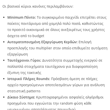
Οι βασικοί κύριοι κανόνες περιλαμβάνουν:
Minimum Πόντο:
Το συγκεκριμένο παιχνίδι επιτρέπει στους
παίκτες ποντάρισμα από χαμηλά πολύ ποσά, καθιστώντας
το προσιτό οικονομικά σε όλους ανεξαιρέτως τους χρήστες
άσχετα από το budget
Αυτοματοποιημένη Εξαργύρωση Κερδών:
Επιλογή
προεπιλογής του multiplier στον οποίο επιθυμείτε αυτόματη
εξαργύρωση
Ταυτόχρονοι Γύροι:
Δυνατότητα συμμετοχής ενεργού σε
πολλαπλά στοιχήματα ταυτόχρονα για διαφοροποίηση
έξυπνη της τακτικής
Ιστορικό Πλήρες Rounds:
Πρόσβαση άμεση σε πλήρες
αρχείο προηγούμενων αποτελεσμάτων γύρων για ανάλυση
στατιστική patterns
Δίκαιο Σύστημα:
Κρυπτογραφημένοι ασφαλείς αλγόριθμοι
προηγμένοι που εγγυώνται την random φύση κάθε
μεμονωμένου αποτελέσματος παιχνιδιού