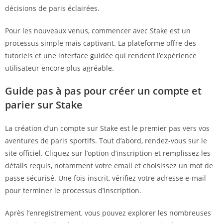
décisions de paris éclairées.
Pour les nouveaux venus, commencer avec Stake est un
processus simple mais captivant. La plateforme offre des
tutoriels et une interface guidée qui rendent l’expérience
utilisateur encore plus agréable.
Guide pas à pas pour créer un compte et
parier sur Stake
La création d’un compte sur Stake est le premier pas vers vos
aventures de paris sportifs. Tout d’abord, rendez-vous sur le
site officiel. Cliquez sur l’option d’inscription et remplissez les
détails requis, notamment votre email et choisissez un mot de
passe sécurisé. Une fois inscrit, vérifiez votre adresse e-mail
pour terminer le processus d’inscription.
Après l’enregistrement, vous pouvez explorer les nombreuses