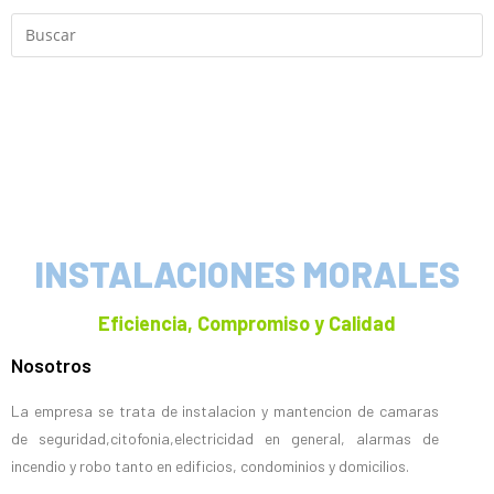
INSTALACIONES MORALES
Eficiencia, Compromiso y Calidad
Nosotros
La empresa se trata de instalacion y mantencion de camaras
de seguridad,citofonia,electricidad en general, alarmas de
incendio y robo tanto en edificios, condominios y domicilios.