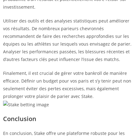
investissement.
Utiliser des outils et des analyses statistiques peut améliorer
vos résultats. De nombreux parieurs chevronnés
recommandent de faire des recherches approfondies sur les
équipes ou les athlètes sur lesquels vous envisagez de parier.
Analyser les performances passées, les blessures récentes et
d’autres facteurs clés peut influencer l’issue des matchs.
Finalement, il est crucial de gérer votre bankroll de manière
efficace. Définir un budget pour vos paris et s’y tenir peut non
seulement éviter des pertes excessives, mais également
prolonger votre plaisir de parier avec Stake.
Conclusion
En conclusion, Stake offre une plateforme robuste pour les