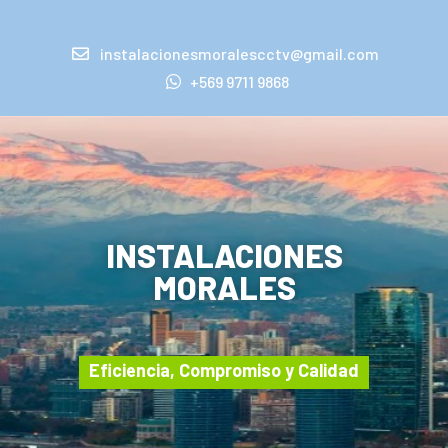
instalacionesmoralescctv@gmail.com
+569 9711 9868
INSTALACIONES
MORALES
Eficiencia, Compromiso y Calidad