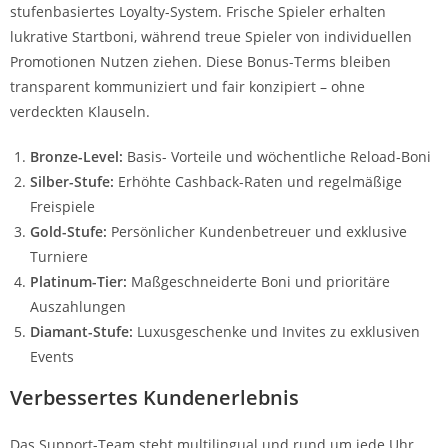
stufenbasiertes Loyalty-System. Frische Spieler erhalten
lukrative Startboni, während treue Spieler von individuellen
Promotionen Nutzen ziehen. Diese Bonus-Terms bleiben
transparent kommuniziert und fair konzipiert – ohne
verdeckten Klauseln.
Bronze-Level:
Basis- Vorteile und wöchentliche Reload-Boni
Silber-Stufe:
Erhöhte Cashback-Raten und regelmäßige
Freispiele
Gold-Stufe:
Persönlicher Kundenbetreuer und exklusive
Turniere
Platinum-Tier:
Maßgeschneiderte Boni und prioritäre
Auszahlungen
Diamant-Stufe:
Luxusgeschenke und Invites zu exklusiven
Events
Verbessertes Kundenerlebnis
Das Support-Team steht multilingual und rund um jede Uhr