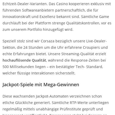
Echtzeit-Dealer-Varianten. Das Casino kooperieren exklusiv mit
führenden Softwareanbietern partnerschaftlich, die für
Innovationskraft und Exzellenz bekannt sind. Sämtliche Game
durchläuft bei der Plattform strenge Qualitätskontrollen, vor es
zum unserem Portfolio hinzugefügt wird.
Speziell stolz sind wir Corsaza bezüglich unsere Live-Dealer-
Sektion, die 24 Stunden um die Uhr erfahrene Croupiers und
echte Erfahrungen bietet. Unsere Streaming-Qualität erzielt
hochauflösende Qualität
, während die Response-Zeiten bei
500 Millisekunden liegen – ein bestätigter Tech- Standard,
welcher flüssige Interaktionen sicherstellt.
Jackpot-Spiele mit Mega-Gewinnen
Diese wachsenden Jackpot-Automaten verzeichnen schon
etliche Glückliche generiert. Sämtliche RTP-Werte unterliegen
regelmäßig mittels unabhängige Prüfinstitute geprüft und