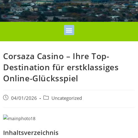
Corsaza Casino – Ihre Top-
Destination für erstklassiges
Online-Glücksspiel
04/01/2026
Uncategorized
Inhaltsverzeichnis