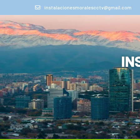
instalacionesmoralescctv@gmail.com
IN