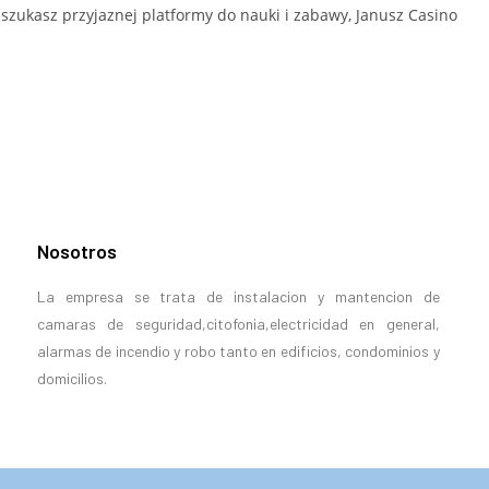
li szukasz przyjaznej platformy do nauki i zabawy, Janusz Casino
Nosotros
La empresa se trata de instalacion y mantencion de
camaras de seguridad,citofonia,electricidad en general,
alarmas de incendio y robo tanto en edificios, condominios y
domicilios.