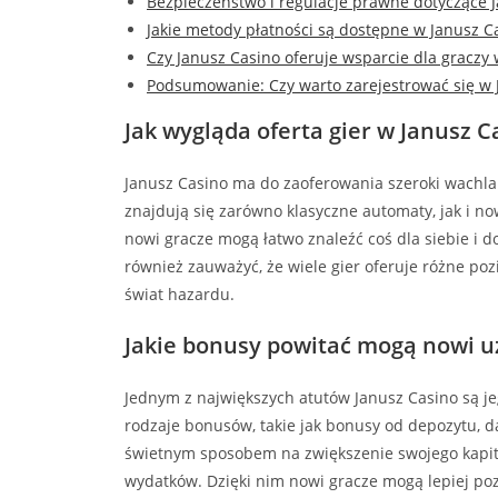
Bezpieczeństwo i regulacje prawne dotyczące 
Jakie metody płatności są dostępne w Janusz C
Czy Janusz Casino oferuje wsparcie dla graczy 
Podsumowanie: Czy warto zarejestrować się w 
Jak wygląda oferta gier w Janusz 
Janusz Casino ma do zaoferowania szeroki wachlar
znajdują się zarówno klasyczne automaty, jak i no
nowi gracze mogą łatwo znaleźć coś dla siebie i 
również zauważyć, że wiele gier oferuje różne po
świat hazardu.
Jakie bonusy powitać mogą nowi u
Jednym z największych atutów Janusz Casino są je
rodzaje bonusów, takie jak bonusy od depozytu, d
świetnym sposobem na zwiększenie swojego kapit
wydatków. Dzięki nim nowi gracze mogą lepiej poz