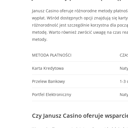
Janusz Casino oferuje różnorodne metody płatnoś
wypłat. Wśród dostępnych opcji znajdują się kart
różnorodność jest szczególnie korzystna dla pocz
metodę. Warto również zwrócić uwagę na czas reali
metody.
METODA PŁATNOŚCI
CZA
Karta Kredytowa
Nat
Przelew Bankowy
1-3 
Portfel Elektroniczny
Nat
Czy Janusz Casino oferuje wsparcie