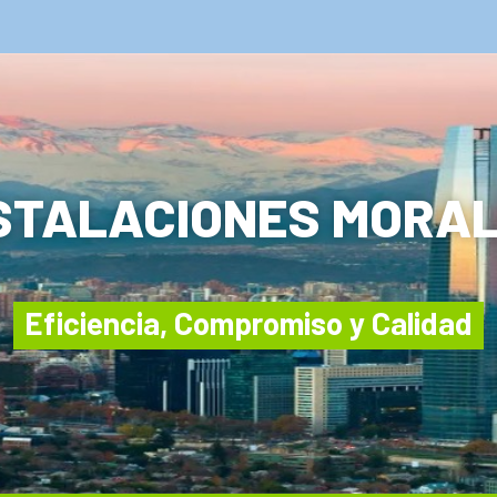
STALACIONES MORA
Eficiencia, Compromiso y Calidad