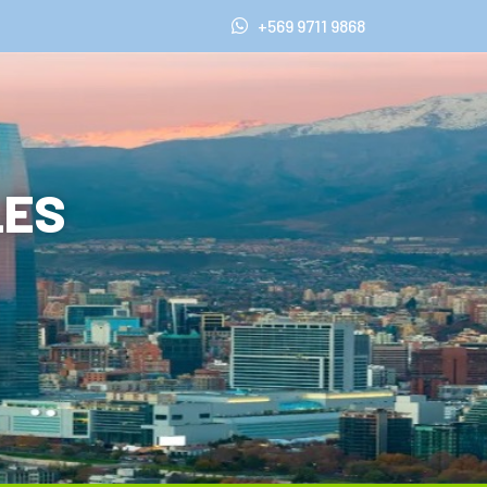
+569 9711 9868
LES