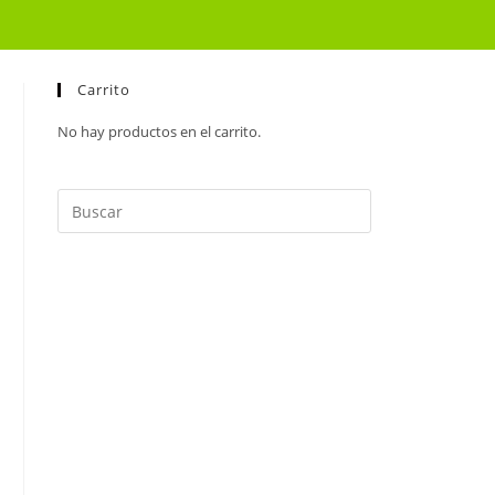
Carrito
No hay productos en el carrito.