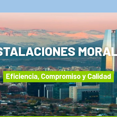
STALACIONES MORA
Eficiencia, Compromiso y Calidad