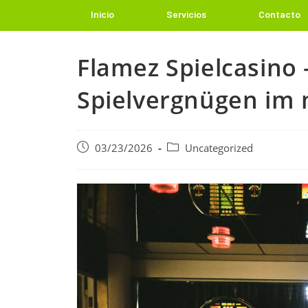
Inicio
Servicios
Contacto
Flamez Spielcasino –
Spielvergnügen im 
03/23/2026
Uncategorized