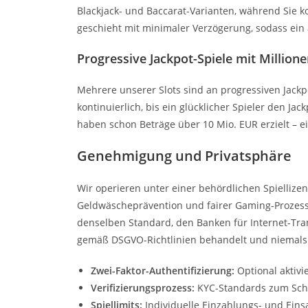
Blackjack- und Baccarat-Varianten, während Sie 
geschieht mit minimaler Verzögerung, sodass ein
Progressive Jackpot-Spiele mit Millione
Mehrere unserer Slots sind an progressiven Jac
kontinuierlich, bis ein glücklicher Spieler den J
haben schon Beträge über 10 Mio. EUR erzielt – ei
Genehmigung und Privatsphäre
Wir operieren unter einer behördlichen Spiellizenz
Geldwäscheprävention und fairer Gaming-Prozesse 
denselben Standard, den Banken für Internet-Tr
gemäß DSGVO-Richtlinien behandelt und niemals a
Zwei-Faktor-Authentifizierung:
Optional aktivi
Verifizierungsprozess:
KYC-Standards zum Schut
Spiellimits:
Individuelle Einzahlungs- und Eins