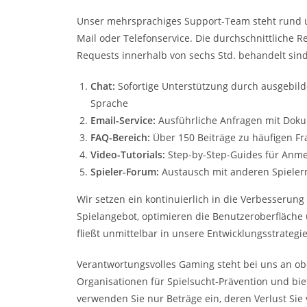
Unser mehrsprachiges Support-Team steht rund um
Mail oder Telefonservice. Die durchschnittliche R
Requests innerhalb von sechs Std. behandelt sind
Chat:
Sofortige Unterstützung durch ausgebilde
Sprache
Email-Service:
Ausführliche Anfragen mit Doku
FAQ-Bereich:
Über 150 Beiträge zu häufigen F
Video-Tutorials:
Step-by-Step-Guides für Anmel
Spieler-Forum:
Austausch mit anderen Spieler
Wir setzen ein kontinuierlich in die Verbesserun
Spielangebot, optimieren die Benutzeroberfläche 
fließt unmittelbar in unsere Entwicklungsstrategie
Verantwortungsvolles Gaming steht bei uns an ob
Organisationen für Spielsucht-Prävention und biet
verwenden Sie nur Beträge ein, deren Verlust Sie