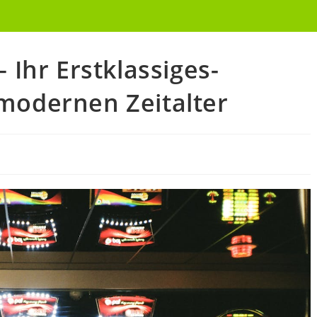
 Ihr Erstklassiges-
modernen Zeitalter