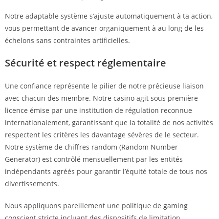
Notre adaptable système s’ajuste automatiquement à ta action,
vous permettant de avancer organiquement à au long de les
échelons sans contraintes artificielles.
Sécurité et respect réglementaire
Une confiance représente le pilier de notre précieuse liaison
avec chacun des membre. Notre casino agit sous première
licence émise par une institution de régulation reconnue
internationalement, garantissant que la totalité de nos activités
respectent les critères les davantage sévères de le secteur.
Notre système de chiffres random (Random Number
Generator) est contrôlé mensuellement par les entités
indépendants agréés pour garantir l’équité totale de tous nos
divertissements.
Nous appliquons pareillement une politique de gaming
conscient stricte incluant des dispositifs de limitation