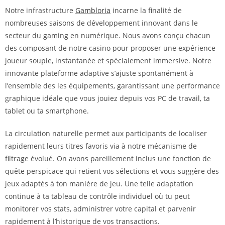
Notre infrastructure
Gambloria
incarne la finalité de
nombreuses saisons de développement innovant dans le
secteur du gaming en numérique. Nous avons conçu chacun
des composant de notre casino pour proposer une expérience
joueur souple, instantanée et spécialement immersive. Notre
innovante plateforme adaptive s’ajuste spontanément à
l’ensemble des les équipements, garantissant une performance
graphique idéale que vous jouiez depuis vos PC de travail, ta
tablet ou ta smartphone.
La circulation naturelle permet aux participants de localiser
rapidement leurs titres favoris via à notre mécanisme de
filtrage évolué. On avons pareillement inclus une fonction de
quête perspicace qui retient vos sélections et vous suggère des
jeux adaptés à ton manière de jeu. Une telle adaptation
continue à ta tableau de contrôle individuel où tu peut
monitorer vos stats, administrer votre capital et parvenir
rapidement à l’historique de vos transactions.