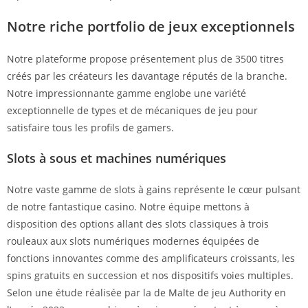
Notre riche portfolio de jeux exceptionnels
Notre plateforme propose présentement plus de 3500 titres
créés par les créateurs les davantage réputés de la branche.
Notre impressionnante gamme englobe une variété
exceptionnelle de types et de mécaniques de jeu pour
satisfaire tous les profils de gamers.
Slots à sous et machines numériques
Notre vaste gamme de slots à gains représente le cœur pulsant
de notre fantastique casino. Notre équipe mettons à
disposition des options allant des slots classiques à trois
rouleaux aux slots numériques modernes équipées de
fonctions innovantes comme des amplificateurs croissants, les
spins gratuits en succession et nos dispositifs voies multiples.
Selon une étude réalisée par la de Malte de jeu Authority en