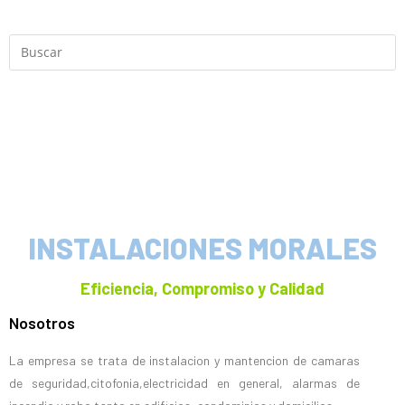
INSTALACIONES MORALES
Eficiencia, Compromiso y Calidad
Nosotros
La empresa se trata de instalacion y mantencion de camaras
de seguridad,citofonia,electricidad en general, alarmas de