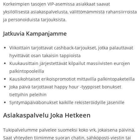
Korkeimpien tasojen VIP-asemissa asiakkaat saavat
yksilöllisestä asiakaspalvelusta, välittömämmistä rahansiirroista
ja personoiduista tarjouksista.
Jatkuvia Kampanjamme
Viikoittain tarjottavat cashback-tarjoukset, jotka palauttavat
hyvittävät osan takaisin tappioista
Kuukausittain järjestettävät kilpailut massiivisten eurojen
palkintopooleilla
Kausikohtaiset erikoispromotiot mittavilla palkintopaketeilla
Joka päivä tarjottavat happy hour -tyyppiset bonukset
tiettyihin peleihin
Syntymäpäiväbonukset kaikille rekisteröidyille jäsenille
Asiakaspalvelu Joka Hetkeen
Tukipalvelumme palvelee suomeksi koko vrk, jokaisena päivinä.
Saat yhteyden tiimimme suoran chatin, sähköposti-viestin tai