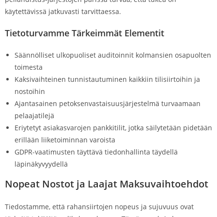
käytettävissä jatkuvasti tarvittaessa.
Tietoturvamme Tärkeimmät Elementit
Säännölliset ulkopuoliset auditoinnit kolmansien osapuolten
toimesta
Kaksivaihteinen tunnistautuminen kaikkiin tilisiirtoihin ja
nostoihin
Ajantasainen petoksenvastaisuusjärjestelmä turvaamaan
pelaajatilejä
Eriytetyt asiakasvarojen pankkitilit, jotka säilytetään pidetään
erillään liiketoiminnan varoista
GDPR-vaatimusten täyttävä tiedonhallinta täydellä
läpinäkyvyydellä
Nopeat Nostot ja Laajat Maksuvaihtoehdot
Tiedostamme, että rahansiirtojen nopeus ja sujuvuus ovat