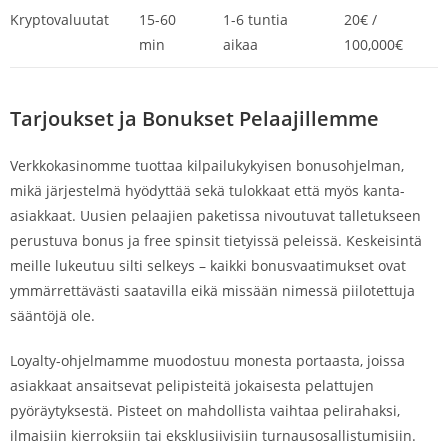
Kryptovaluutat
15-60
1-6 tuntia
20€ /
min
aikaa
100,000€
Tarjoukset ja Bonukset Pelaajillemme
Verkkokasinomme tuottaa kilpailukykyisen bonusohjelman,
mikä järjestelmä hyödyttää sekä tulokkaat että myös kanta-
asiakkaat. Uusien pelaajien paketissa nivoutuvat talletukseen
perustuva bonus ja free spinsit tietyissä peleissä. Keskeisintä
meille lukeutuu silti selkeys – kaikki bonusvaatimukset ovat
ymmärrettävästi saatavilla eikä missään nimessä piilotettuja
sääntöjä ole.
Loyalty-ohjelmamme muodostuu monesta portaasta, joissa
asiakkaat ansaitsevat pelipisteitä jokaisesta pelattujen
pyöräytyksestä. Pisteet on mahdollista vaihtaa pelirahaksi,
ilmaisiin kierroksiin tai eksklusiivisiin turnausosallistumisiin.