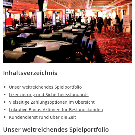
Inhaltsverzeichnis
Unser weitreichendes Spielportfolio
Lizenzierung und Sicherheitsstandards
Vielseitige Zahlungsoptionen im Übersicht
Lukrative Bonus-Aktionen für Bestandskunden
Kundendienst rund über die Zeit
Unser weitreichendes Spielportfolio