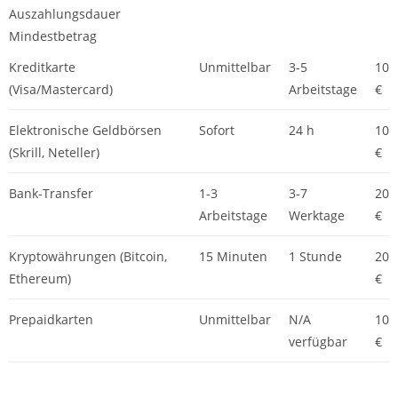
Auszahlungsdauer
Mindestbetrag
Kreditkarte
Unmittelbar
3-5
10
(Visa/Mastercard)
Arbeitstage
€
Elektronische Geldbörsen
Sofort
24 h
10
(Skrill, Neteller)
€
Bank-Transfer
1-3
3-7
20
Arbeitstage
Werktage
€
Kryptowährungen (Bitcoin,
15 Minuten
1 Stunde
20
Ethereum)
€
Prepaidkarten
Unmittelbar
N/A
10
verfügbar
€