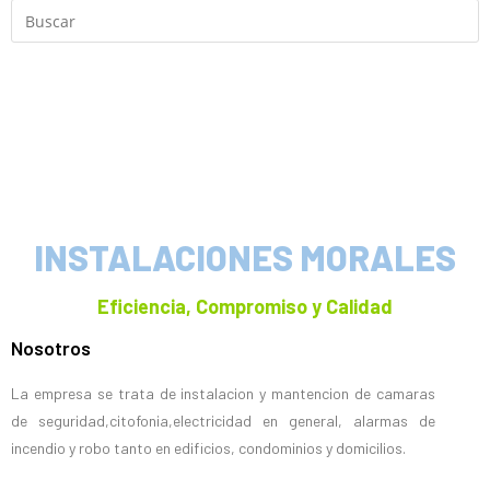
INSTALACIONES MORALES
Eficiencia, Compromiso y Calidad
Nosotros
La empresa se trata de instalacion y mantencion de camaras
de seguridad,citofonia,electricidad en general, alarmas de
incendio y robo tanto en edificios, condominios y domicilios.