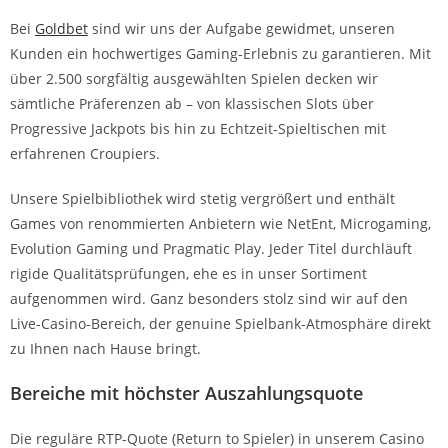
Bei
Goldbet
sind wir uns der Aufgabe gewidmet, unseren
Kunden ein hochwertiges Gaming-Erlebnis zu garantieren. Mit
über 2.500 sorgfältig ausgewählten Spielen decken wir
sämtliche Präferenzen ab – von klassischen Slots über
Progressive Jackpots bis hin zu Echtzeit-Spieltischen mit
erfahrenen Croupiers.
Unsere Spielbibliothek wird stetig vergrößert und enthält
Games von renommierten Anbietern wie NetEnt, Microgaming,
Evolution Gaming und Pragmatic Play. Jeder Titel durchläuft
rigide Qualitätsprüfungen, ehe es in unser Sortiment
aufgenommen wird. Ganz besonders stolz sind wir auf den
Live-Casino-Bereich, der genuine Spielbank-Atmosphäre direkt
zu Ihnen nach Hause bringt.
Bereiche mit höchster Auszahlungsquote
Die reguläre RTP-Quote (Return to Spieler) in unserem Casino