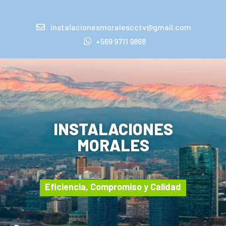
instalacionesmoralescctv@gmail.com
+569 9711 9868
INSTALACIONES
MORALES
Eficiencia, Compromiso y Calidad