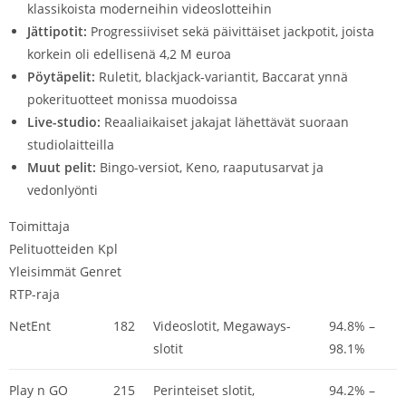
klassikoista moderneihin videoslotteihin
Jättipotit:
Progressiiviset sekä päivittäiset jackpotit, joista
korkein oli edellisenä 4,2 M euroa
Pöytäpelit:
Ruletit, blackjack-variantit, Baccarat ynnä
pokerituotteet monissa muodoissa
Live-studio:
Reaaliaikaiset jakajat lähettävät suoraan
studiolaitteilla
Muut pelit:
Bingo-versiot, Keno, raaputusarvat ja
vedonlyönti
Toimittaja
Pelituotteiden Kpl
Yleisimmät Genret
RTP-raja
NetEnt
182
Videoslotit, Megaways-
94.8% –
slotit
98.1%
Play n GO
215
Perinteiset slotit,
94.2% –