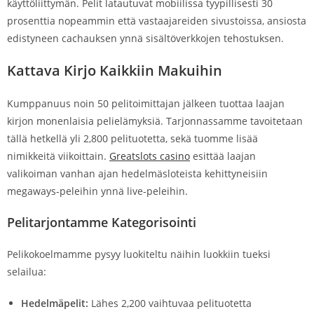
käyttöliittymän. Pelit latautuvat mobiilissa tyypillisesti 30
prosenttia nopeammin että vastaajareiden sivustoissa, ansiosta
edistyneen cachauksen ynnä sisältöverkkojen tehostuksen.
Kattava Kirjo Kaikkiin Makuihin
Kumppanuus noin 50 pelitoimittajan jälkeen tuottaa laajan
kirjon monenlaisia pelielämyksiä. Tarjonnassamme tavoitetaan
tällä hetkellä yli 2,800 pelituotetta, sekä tuomme lisää
nimikkeitä viikoittain.
Greatslots casino
esittää laajan
valikoiman vanhan ajan hedelmäsloteista kehittyneisiin
megaways-peleihin ynnä live-peleihin.
Pelitarjontamme Kategorisointi
Pelikokoelmamme pysyy luokiteltu näihin luokkiin tueksi
selailua:
Hedelmäpelit:
Lähes 2,200 vaihtuvaa pelituotetta