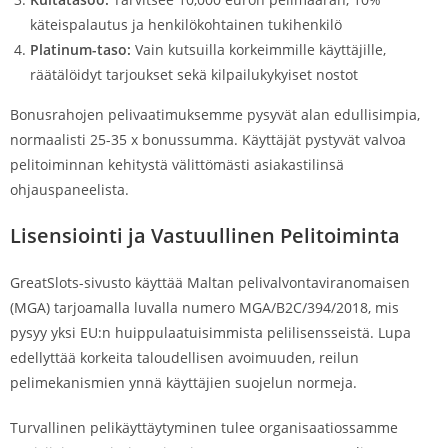
käteispalautus ja henkilökohtainen tukihenkilö
Platinum-taso:
Vain kutsuilla korkeimmille käyttäjille,
räätälöidyt tarjoukset sekä kilpailukykyiset nostot
Bonusrahojen pelivaatimuksemme pysyvät alan edullisimpia,
normaalisti 25-35 x bonussumma. Käyttäjät pystyvät valvoa
pelitoiminnan kehitystä välittömästi asiakastilinsä
ohjauspaneelista.
Lisensiointi ja Vastuullinen Pelitoiminta
GreatSlots-sivusto käyttää Maltan pelivalvontaviranomaisen
(MGA) tarjoamalla luvalla numero MGA/B2C/394/2018, mis
pysyy yksi EU:n huippulaatuisimmista pelilisensseistä. Lupa
edellyttää korkeita taloudellisen avoimuuden, reilun
pelimekanismien ynnä käyttäjien suojelun normeja.
Turvallinen pelikäyttäytyminen tulee organisaatiossamme