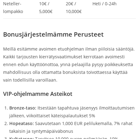
Neteller-
10€ /
20€ /
Heti / 0-24h
lompakko
5,000€
10,000€
Bonusjärjestelmämme Perusteet
Meillä esitämme avoimen etuohjelman ilman piiloisia sääntöjä.
Kaikki tarjousten kierrätysvaatimukset kerrotaan avoimesti
ennen edun käyttöönottoa, ynnä pelaajilla pysyy poikkeuksetta
mahdollisuus olla ottamatta bonuksista toivottaessa käyttää
vain todellisilla varoillaan.
VIP-ohjelmamme Asteikot
Bronze-taso:
Itsestään tapahtuva jäsenyys ilmoittautumisen
jälkeen, viikoittaiset käteispalautukset 5%
Hopeataso:
Saavutetaan 1,000 EUR pelilukemalla, 7% rahat
takaisin ja syntymäpäiväbonus
Kultatasoo:
Tarvitsee 10,000 euron pelimäärän, 10%