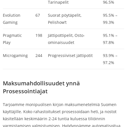
Tarinapelit
96.5%
Evolution
67
Suorat pöytäpelit,
95.5% –
Gaming
Pelishow’t
99.3%
Pragmatic
198
Jättipottipelit, Osto-
95.1% –
Play
ominaisuudet
97.8%
Microgaming
244
Progressiiviset jättipotit
93.9% –
97.2%
Maksumahdollisuudet ynnä
Prosessointiajat
Tarjoamme monipuolisen kirjon maksumenetelmiä Suomen
käyttäjille. Koko rahastoitukset prosessoidaan heti, ja nostot
käsitellään keskimäärin 2-24 tuntia kuluessa tiliöinnin
varmistamisen valmistumisen. Hyödynnämme automatisoitua