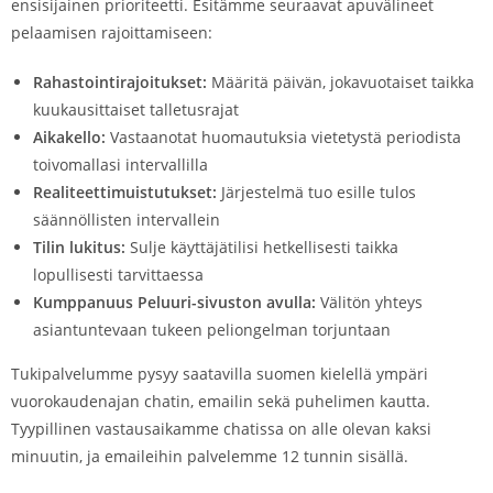
ensisijainen prioriteetti. Esitämme seuraavat apuvälineet
pelaamisen rajoittamiseen:
Rahastointirajoitukset:
Määritä päivän, jokavuotaiset taikka
kuukausittaiset talletusrajat
Aikakello:
Vastaanotat huomautuksia vietetystä periodista
toivomallasi intervallilla
Realiteettimuistutukset:
Järjestelmä tuo esille tulos
säännöllisten intervallein
Tilin lukitus:
Sulje käyttäjätilisi hetkellisesti taikka
lopullisesti tarvittaessa
Kumppanuus Peluuri-sivuston avulla:
Välitön yhteys
asiantuntevaan tukeen peliongelman torjuntaan
Tukipalvelumme pysyy saatavilla suomen kielellä ympäri
vuorokaudenajan chatin, emailin sekä puhelimen kautta.
Tyypillinen vastausaikamme chatissa on alle olevan kaksi
minuutin, ja emaileihin palvelemme 12 tunnin sisällä.