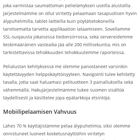
joka varmistaa saumattoman pelielämyksen useilla alustoilla.
Järjestelmämme on ollut viritetty pelaamaan tasapuolisen hyvin
älypuhelimilla, tablet-laitteilla kuin pöytätietokoneilla
tarvitsematta tarvetta applikaation lataamiseen. Sovellamme
SSL-suojausta jokaisessa tiedonsiirrossa, sekä servereidemme
keskimääräinen vasteaika jää alle 200 millisekuntia, mis on
tarkistettavissa tehokkuuden tehokkuutemme raporteissa.
Pelialustan kehityksessä me olemme panostaneet varsinkin
käytettävyyden helppokäyttöisyyteen. Navigointi tulee kehitetty
tavalla, jotta saat haluamasi pelituotteen 3 painalluksella sekä
vähemmällä. Hakujärjestelmämme tukee suomen sisältöä
täydellisesti ja käsittelee jopa epätarkkoja etsintöjä.
Mobiilipelaamisen Vahvuus
Lähes 70 % käyttäjistämme pelaa älypuhelimia, siksi olemme
onnistuneet luoneet kosketusnäyttöihin viritetyn