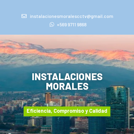
instalacionesmoralescctv@gmail.com
+569 9711 9868
INSTALACIONES
MORALES
Eficiencia, Compromiso y Calidad