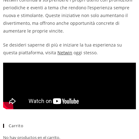
periodiche e eventi a tema che rendono l’esperienza sempre
nuova e stimolante. Queste iniziative non solo aumentano il
divertimento, ma offrono anche opportunità concrete di
aumentare le proprie vincite.
Se desideri saperne di più e iniziare la tua esperienza su
questa piattaforma, visita
Netwin
oggi stesso.
Carrito
No hay productos en el carrito.