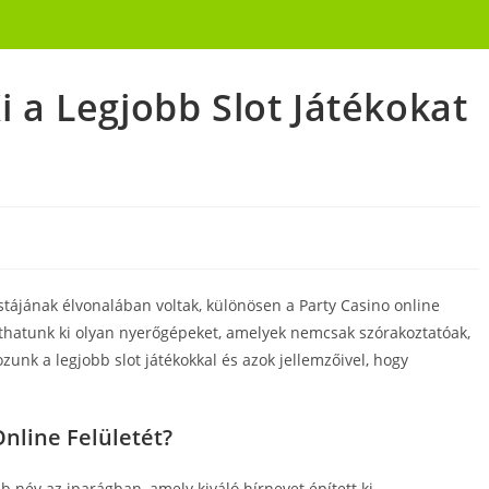
 a Legjobb Slot Játékokat
istájának élvonalában voltak, különösen a Party Casino online
szthatunk ki olyan nyerőgépeket, amelyek nemcsak szórakoztatóak,
zunk a legjobb slot játékokkal és azok jellemzőivel, hogy
Online Felületét?
b név az iparágban, amely kiváló hírnevet épített ki