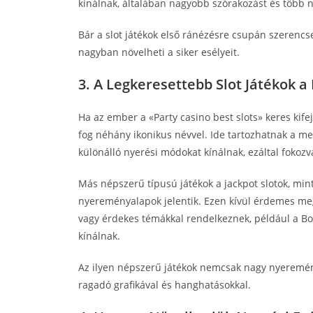
kínálnak, általában nagyobb szórakozást és több 
Bár a slot játékok első ránézésre csupán szerenc
nagyban növelheti a siker esélyeit.
3. A Legkeresettebb Slot Játékok a
Ha az ember a «Party casino best slots» keres kifej
fog néhány ikonikus névvel. Ide tartozhatnak a m
különálló nyerési módokat kínálnak, ezáltal fokozva
Más népszerű típusú játékok a jackpot slotok, min
nyereményalapok jelentik. Ezen kívül érdemes meg
vagy érdekes témákkal rendelkeznek, például a Bo
kínálnak.
Az ilyen népszerű játékok nemcsak nagy nyeremén
ragadó grafikával és hanghatásokkal.