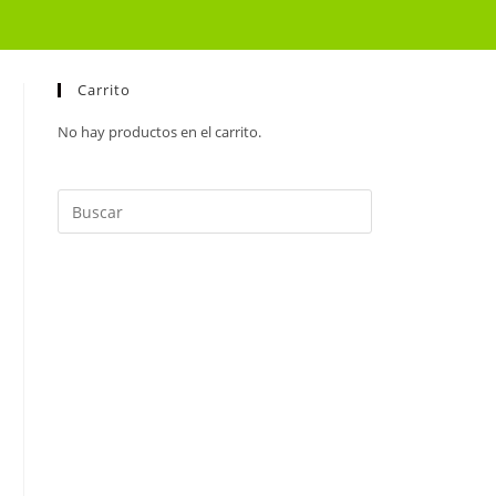
Carrito
No hay productos en el carrito.