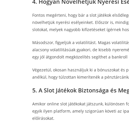
4. Hogyan Növelhetjük Nyerési Es
Fontos megérteni, hogy bár a slot játékok elsődle
növelhetjük nyerési esélyeinket. Először is, mindi
slotokat, melyek nagyobb kifizetéseket ígérnek ho
Másodszor, figyeljük a volatilitást. Magas volatil
alacsony volatilitásúak gyakori, de kisebb nyeremén
egy jól átgondolt megközelítés segíthet a bankroll
Végezetül, okosan használjuk ki a bónuszokat és p
anélkül, hogy túlzottan kimerítenék a pénztárcánk
5. A Slot Játékok Biztonsága és M
Amikor online slot játékokat játszunk, különösen 
egyik ilyen platform, amely szigorúan követi az ipa
előírásokat.