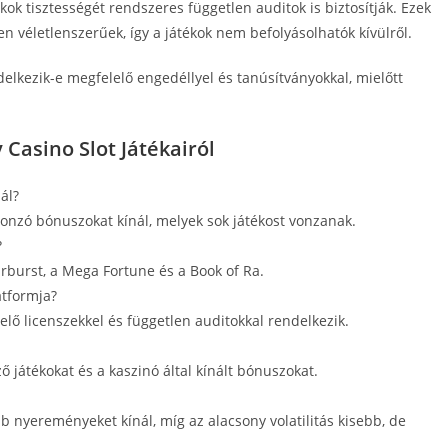
kok tisztességét rendszeres független auditok is biztosítják. Ezek
n véletlenszerűek, így a játékok nem befolyásolhatók kívülről.
delkezik-e megfelelő engedéllyel és tanúsítványokkal, mielőtt
Casino Slot Játékairól
ál?
vonzó bónuszokat kínál, melyek sok játékost vonzanak.
?
arburst, a Mega Fortune és a Book of Ra.
atformja?
lő licenszekkel és független auditokkal rendelkezik.
 játékokat és a kaszinó által kínált bónuszokat.
b nyereményeket kínál, míg az alacsony volatilitás kisebb, de