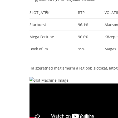
SLOT JÁTÉK
RTP
VOLATI
Starburst
96.1%
Alacso
Mega Fortune
96.6%
Közepe
Book of Ra
95%
Magas
Ha szeretnéd megismerni a legjobb slotokat, látog