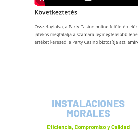
Következtetés
Összefoglalva, a Party Casino online felületén elé
játékos megtalálja a számára legmegfelelőbb lehe
értéket keresed, a Party Casino biztosítja azt, am
INSTALACIONES
MORALES
Eficiencia, Compromiso y Calidad