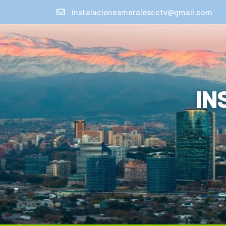
instalacionesmoralescctv@gmail.com
IN