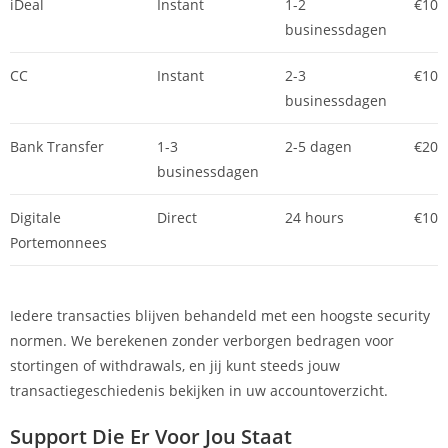
iDeal
Instant
1-2
€10
businessdagen
CC
Instant
2-3
€10
businessdagen
Bank Transfer
1-3
2-5 dagen
€20
businessdagen
Digitale
Direct
24 hours
€10
Portemonnees
Iedere transacties blijven behandeld met een hoogste security
normen. We berekenen zonder verborgen bedragen voor
stortingen of withdrawals, en jij kunt steeds jouw
transactiegeschiedenis bekijken in uw accountoverzicht.
Support Die Er Voor Jou Staat