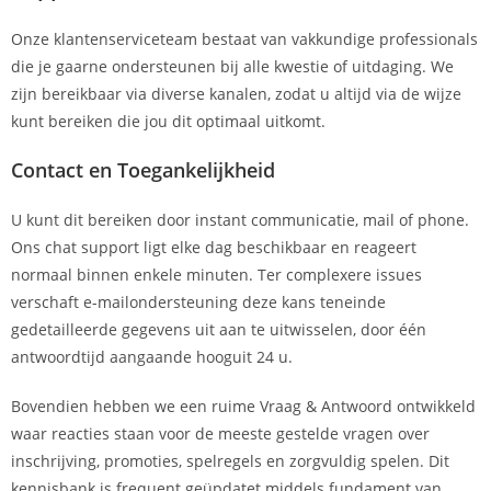
Onze klantenserviceteam bestaat van vakkundige professionals
die je gaarne ondersteunen bij alle kwestie of uitdaging. We
zijn bereikbaar via diverse kanalen, zodat u altijd via de wijze
kunt bereiken die jou dit optimaal uitkomt.
Contact en Toegankelijkheid
U kunt dit bereiken door instant communicatie, mail of phone.
Ons chat support ligt elke dag beschikbaar en reageert
normaal binnen enkele minuten. Ter complexere issues
verschaft e-mailondersteuning deze kans teneinde
gedetailleerde gegevens uit aan te uitwisselen, door één
antwoordtijd aangaande hooguit 24 u.
Bovendien hebben we een ruime Vraag & Antwoord ontwikkeld
waar reacties staan voor de meeste gestelde vragen over
inschrijving, promoties, spelregels en zorgvuldig spelen. Dit
kennisbank is frequent geüpdatet middels fundament van