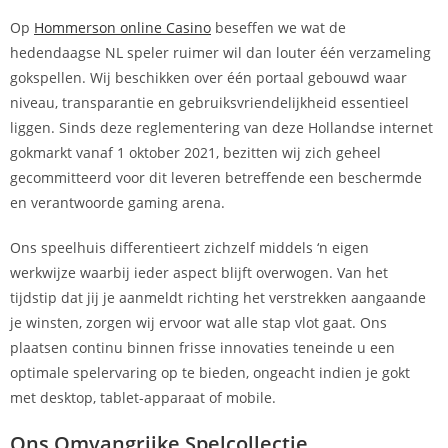
Op
Hommerson online Casino
beseffen we wat de
hedendaagse NL speler ruimer wil dan louter één verzameling
gokspellen. Wij beschikken over één portaal gebouwd waar
niveau, transparantie en gebruiksvriendelijkheid essentieel
liggen. Sinds deze reglementering van deze Hollandse internet
gokmarkt vanaf 1 oktober 2021, bezitten wij zich geheel
gecommitteerd voor dit leveren betreffende een beschermde
en verantwoorde gaming arena.
Ons speelhuis differentieert zichzelf middels ‘n eigen
werkwijze waarbij ieder aspect blijft overwogen. Van het
tijdstip dat jij je aanmeldt richting het verstrekken aangaande
je winsten, zorgen wij ervoor wat alle stap vlot gaat. Ons
plaatsen continu binnen frisse innovaties teneinde u een
optimale spelervaring op te bieden, ongeacht indien je gokt
met desktop, tablet-apparaat of mobile.
Ons Omvangrijke Spelcollectie