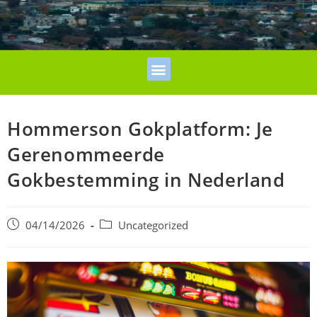
Hommerson Gokplatform: Je
Gerenommeerde
Gokbestemming in Nederland
04/14/2026
Uncategorized