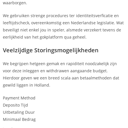
waarborgen.
We gebruiken strenge procedures ter identiteitsverficatie en
leeftijdscheck, overeenkomstig een Nederlandse legislatie. Wat
beveiligt niet enkel jou in speler, alsmede verzekert tevens de
eerlijkheid van het gokplatform qua geheel.
Veelzijdige Storingsmogelijkheden
We begrijpen hetgeen gemak en rapiditeit noodzakelijk zijn
voor deze inleggen en withdrawen aangaande budget.
Hierdoor geven we een breed scala aan betaalmethoden dat
gewild liggen in Holland.
Payment Method
Deposito Tijd
Uitbetaling Duur
Minimaal Bedrag