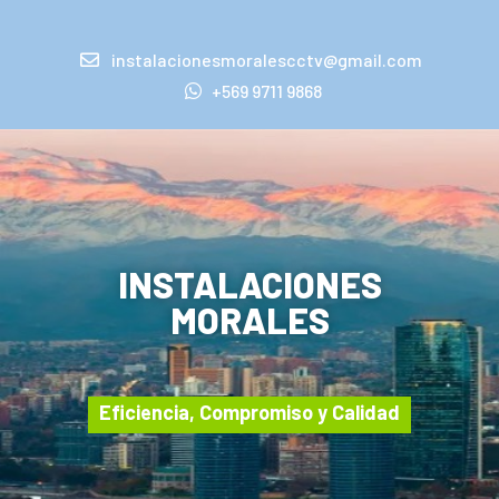
instalacionesmoralescctv@gmail.com
+569 9711 9868
INSTALACIONES
MORALES
Eficiencia, Compromiso y Calidad