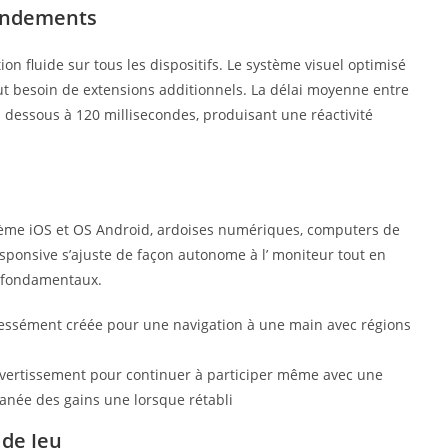
Rendements
on fluide sur tous les dispositifs. Le système visuel optimisé
ut besoin de extensions additionnels. La délai moyenne entre
en dessous à 120 millisecondes, produisant une réactivité
ème iOS et OS Android, ardoises numériques, computers de
sponsive s’ajuste de façon autonome à l’ moniteur tout en
e fondamentaux.
pressément créée pour une navigation à une main avec régions
m
divertissement pour continuer à participer même avec une
anée des gains une lorsque rétabli
 de Jeu