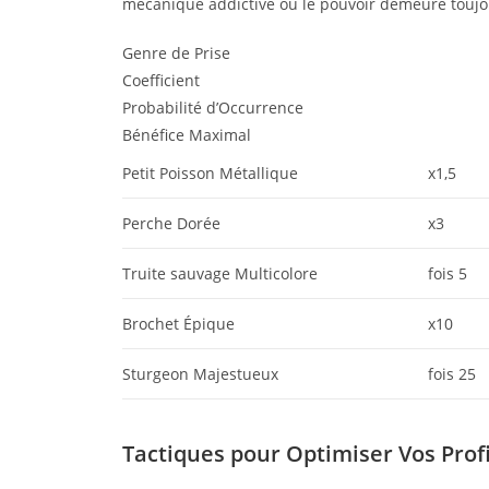
mécanique addictive où le pouvoir demeure toujo
Genre de Prise
Coefficient
Probabilité d’Occurrence
Bénéfice Maximal
Petit Poisson Métallique
x1,5
Perche Dorée
x3
Truite sauvage Multicolore
fois 5
Brochet Épique
x10
Sturgeon Majestueux
fois 25
Tactiques pour Optimiser Vos Prof