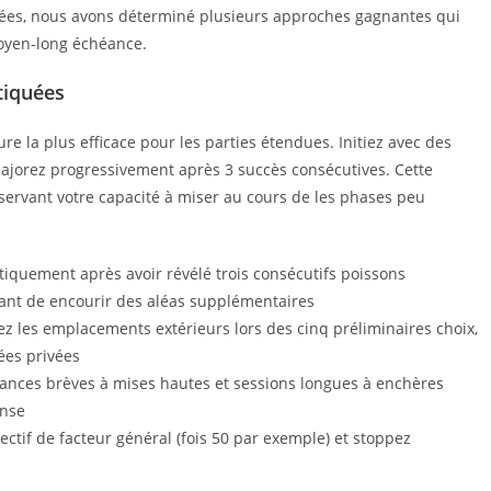
minées, nous avons déterminé plusieurs approches gagnantes qui
oyen-long échéance.
tiquées
la plus efficace pour les parties étendues. Initiez avec des
majorez progressivement après 3 succès consécutives. Cette
éservant votre capacité à miser au cours de les phases peu
iquement après avoir révélé trois consécutifs poissons
vant de encourir des aléas supplémentaires
iez les emplacements extérieurs lors des cinq préliminaires choix,
ées privées
ances brèves à mises hautes et sessions longues à enchères
ense
jectif de facteur général (fois 50 par exemple) et stoppez