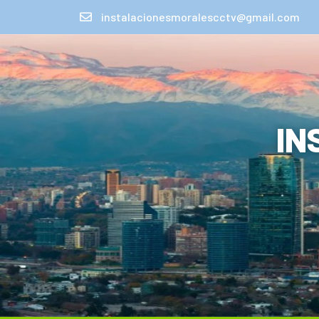
instalacionesmoralescctv@gmail.com
IN