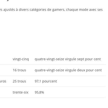
rés ajustés à divers catégories de gamers, chaque mode avec ses
vingt-cinq
quatre-vingt-seize virgule sept pour cent
16 trous
quatre-vingt-seize virgule deux pour cent
uros
25 trous
97,1 pourcent
trente-six
95,8%