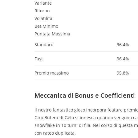
Variante
Ritorno
Volatilità
Bet Minimo
Puntata Massima
Standard
96.4%
Fast
96.4%
Premio massimo
95.8%
Meccanica di Bonus e Coefficienti
Il nostro fantastico gioco incorpora feature premio
Giro Bufera di Gelo si innesca quando vengono catt
snowflake in 10 turni di fila. Nel corso di questa m
con rateo duplicata.