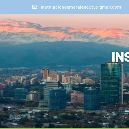
instalacionesmoralescctv@gmail.com
IN