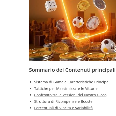
Sommario dei Contenuti principali
Sistema di Game e Caratteristiche Principali
Tattiche per Massimizzare le Vittorie
Confronto tra le Versioni del Nostro Gioco
Struttura di Ricompense e Booster
Percentuali di Vincita e Variabilità