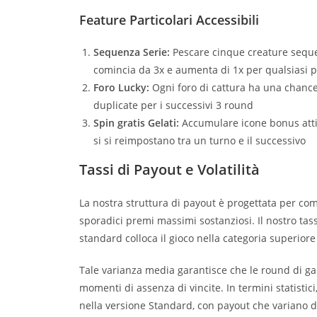
Feature Particolari Accessibili
Sequenza Serie:
Pescare cinque creature sequen
comincia da 3x e aumenta di 1x per qualsiasi
Foro Lucky:
Ogni foro di cattura ha una chance
duplicate per i successivi 3 round
Spin gratis Gelati:
Accumulare icone bonus attiva
si si reimpostano tra un turno e il successivo
Tassi di Payout e Volatilità
La nostra struttura di payout è progettata per c
sporadici premi massimi sostanziosi. Il nostro tas
standard colloca il gioco nella categoria superior
Tale varianza media garantisce che le round di g
momenti di assenza di vincite. In termini statisti
nella versione Standard, con payout che variano da