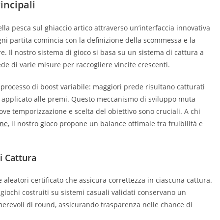
incipali
la pesca sul ghiaccio artico attraverso un’interfaccia innovativa
gni partita comincia con la definizione della scommessa e la
re. Il nostro sistema di gioco si basa su un sistema di cattura a
de di varie misure per raccogliere vincite crescenti.
 processo di boost variabile: maggiori prede risultano catturati
re applicato alle premi. Questo meccanismo di sviluppo muta
ve temporizzazione e scelta del obiettivo sono cruciali. A chi
ine
, il nostro gioco propone un balance ottimale tra fruibilità e
i Cattura
 aleatori certificato che assicura correttezza in ciascuna cattura.
i giochi costruiti su sistemi casuali validati conservano un
merevoli di round, assicurando trasparenza nelle chance di