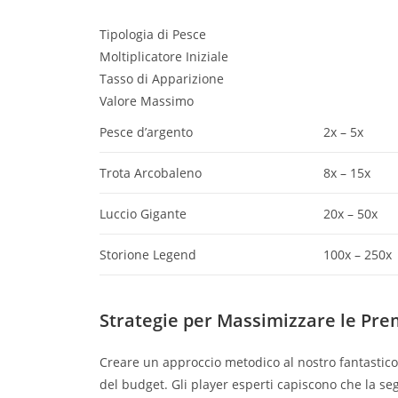
Tipologia di Pesce
Moltiplicatore Iniziale
Tasso di Apparizione
Valore Massimo
Pesce d’argento
2x – 5x
Trota Arcobaleno
8x – 15x
Luccio Gigante
20x – 50x
Storione Legend
100x – 250x
Strategie per Massimizzare le Pre
Creare un approccio metodico al nostro fantastic
del budget. Gli player esperti capiscono che la se