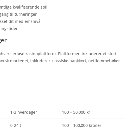
tlige kvalifiserende spill
gang til turneringer
asset dit medlemsnivå
ingstider
ger
ver seriøse kasinoplattform. Plattformen inkluderer et stort
 norsk markedet, inkluderer klassiske bankkort, nettlommebøker
1-3 hverdager
100 – 50,000 kr
0-24 t
100 – 100,000 kroner