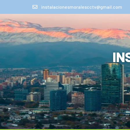
instalacionesmoralescctv@gmail.com
IN