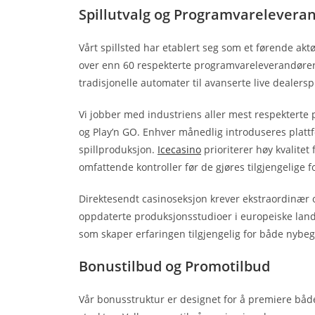
Spillutvalg og Programvarelevera
Vårt spillsted har etablert seg som et førende ak
over enn 60 respekterte programvareleverandører. D
tradisjonelle automater til avanserte live dealersp
Vi jobber med industriens aller mest respekterte
og Play’n GO. Enhver månedlig introduseres platt
spillproduksjon.
Icecasino
prioriterer høy kvalite
omfattende kontroller før de gjøres tilgjengelige
Direktesendt casinoseksjon krever ekstraordinær
oppdaterte produksjonsstudioer i europeiske land
som skaper erfaringen tilgjengelig for både nybe
Bonustilbud og Promotilbud
Vår bonusstruktur er designet for å premiere båd