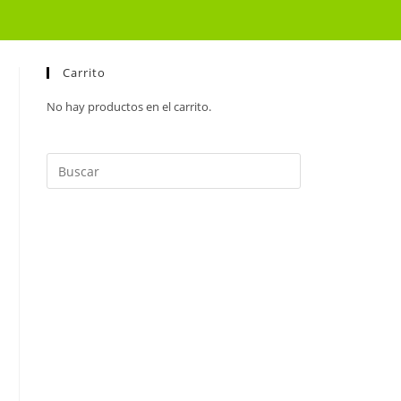
Carrito
No hay productos en el carrito.