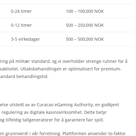
0-24 timer
100 – 100,000 NOK
0-12 timer
500 – 250,000 NOK
3-5 virkedager
500 – 500,000 NOK
ng på militær standard, og vi overholder strenge rutiner for å
gsaktivitet. Uttaksbehandlingen er optimalisert for premium-
andard behandlingstid.
atelse utstedt av av Curacao eGaming Authority, en godkjent
regulering av digitale kasinovirksomhet. Dette betyr
g tilfeldig tallgeneratorer for å garantere fair spill.
 en grunnverdi i vår forretning. Plattformen anvender to-faktor