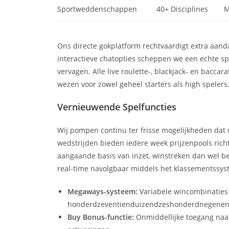
Sportweddenschappen
40+ Disciplines
M
Ons directe gokplatform rechtvaardigt extra aand
interactieve chatopties scheppen we een echte s
vervagen. Alle live roulette-, blackjack- en baccar
wezen voor zowel geheel starters als high spelers
Vernieuwende Spelfuncties
Wij pompen continu ter frisse mogelijkheden dat 
wedstrijden bieden iedere week prijzenpools rich
aangaande basis van inzet, winstreken dan wel be
real-time navolgbaar middels het klassementssys
Megaways-systeem:
Variabele wincombinaties d
honderdzeventienduizendzeshonderdnegenenve
Buy Bonus-functie:
Onmiddellijke toegang naa