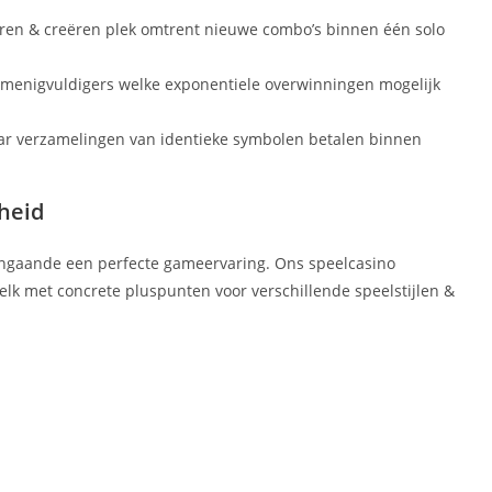
en & creëren plek omtrent nieuwe combo’s binnen één solo
menigvuldigers welke exponentiele overwinningen mogelijk
r verzamelingen van identieke symbolen betalen binnen
heid
ngaande een perfecte gameervaring. Ons speelcasino
lk met concrete pluspunten voor verschillende speelstijlen &