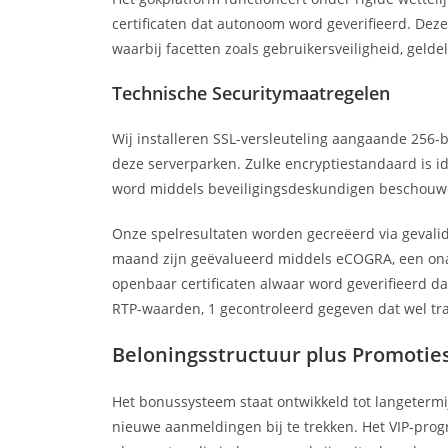
certificaten dat autonoom word geverifieerd. Deze
waarbij facetten zoals gebruikersveiligheid, geldel
Technische Securitymaatregelen
Wij installeren SSL-versleuteling aangaande 256-
deze serverparken. Zulke encryptiestandaard is id
word middels beveiligingsdeskundigen beschouwd
Onze spelresultaten worden gecreëerd via gevali
maand zijn geëvalueerd middels eCOGRA, een onafha
openbaar certificaten alwaar word geverifieerd 
RTP-waarden, 1 gecontroleerd gegeven dat wel tra
Beloningsstructuur plus Promotie
Het bonussysteem staat ontwikkeld tot langetermij
nieuwe aanmeldingen bij te trekken. Het VIP-prog