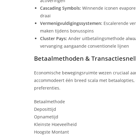
activeringen
Cascading Symbols:
Winnende iconen evaporer
draai
Vermenigvuldigingssystemen:
Escalerende ver
maken tijdens bonusspins
Cluster Pays:
Ander uitbetalingsmethode alwaa
vervanging aangaande conventionele lijnen
Betaalmethoden & Transactiesnel
Economische bewegingsruimte wezen cruciaal aa
accommodeert één breed scala met betaalopties, e
preferenties.
Betaalmethode
Deposittijd
Opnametijd
Kleinste Hoeveelheid
Hoogste Montant