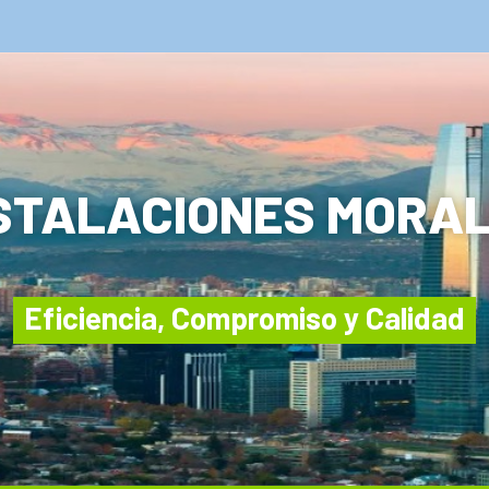
STALACIONES MORA
Eficiencia, Compromiso y Calidad