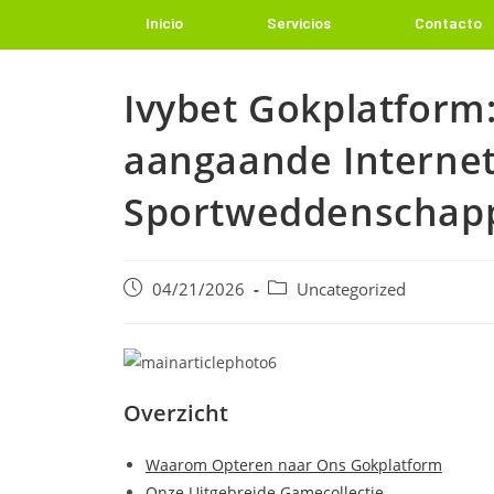
Inicio
Servicios
Contacto
Ivybet Gokplatform
aangaande Interne
Sportweddenschap
04/21/2026
Uncategorized
Overzicht
Waarom Opteren naar Ons Gokplatform
Onze Uitgebreide Gamecollectie