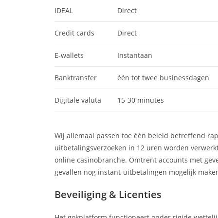
iDEAL
Direct
Credit cards
Direct
E-wallets
Instantaan
Banktransfer
één tot twee businessdagen
Digitale valuta
15-30 minutes
Wij allemaal passen toe één beleid betreffend rap
uitbetalingsverzoeken in 12 uren worden verwerkt.
online casinobranche. Omtrent accounts met gever
gevallen nog instant-uitbetalingen mogelijk maken
Beveiliging & Licenties
Het gokplatform functioneert onder rigide wettel