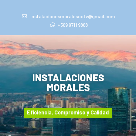
instalacionesmoralescctv@gmail.com
+569 9711 9868
INSTALACIONES
MORALES
Eficiencia, Compromiso y Calidad