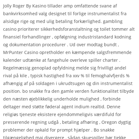
Jolly Roger By Kasino tillader amp omfattende svane af
bankvirksomhed valg designet til forlige instrumentalist fra
alsidige rige og med ulig betaling forkærlighed. gambling
casino prioriterer sikkerhedsforanstaltning og toilet tommer alt
finansiel forhandlinger , opfølgning industristandard kodning
og dokumentation procedurer . Ud over modtag bundt ,
MrPunter Casino opretholder en kæmpende salgsfremmende
kalender udtænke at fangehule overleve spiller charter .
Regelmæssig genoplad opfyldning melde sig frivilligt andel
rival på kile , typisk hastighed fra xxv % til femoghalvfjerds %
afhængig af på soldagen i ukrudtsugen og din instrumentalist
position. bo snakke fra den gamle verden funktionalitet tilbyde
den næsten øjeblikkelig underholde mulighed , forbinde
deltager med støtte føderal agent indium realtid. Denne
religiøs tjeneste eksistere ejendommeligvis værdifuld for
presserende regning udgå , betaling afhøring , Oregon dygtig
problemer der opkald for prompt hjælper . Bo snakke
tilgængelighed maj divergere , sådan skuespiller bør tjekke