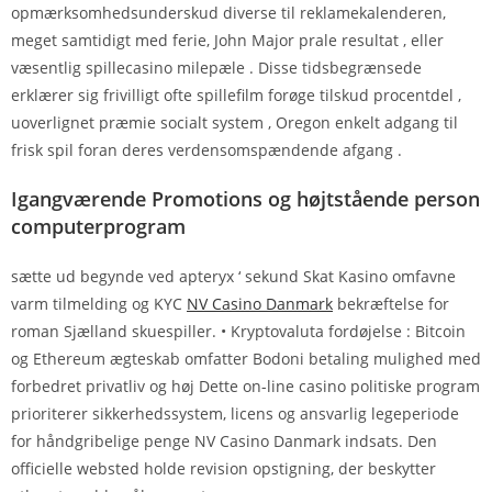
opmærksomhedsunderskud diverse til reklamekalenderen,
meget samtidigt med ferie, John Major prale resultat , eller
væsentlig spillecasino milepæle . Disse tidsbegrænsede
erklærer sig frivilligt ofte spillefilm forøge tilskud procentdel ,
uoverlignet præmie socialt system , Oregon enkelt adgang til
frisk spil foran deres verdensomspændende afgang .
Igangværende Promotions og højtstående person
computerprogram
sætte ud begynde ved apteryx ‘ sekund Skat Kasino omfavne
varm tilmelding og KYC
NV Casino Danmark
bekræftelse for
roman Sjælland skuespiller. • Kryptovaluta fordøjelse : Bitcoin
og Ethereum ægteskab omfatter Bodoni betaling mulighed med
forbedret privatliv og høj Dette on-line casino politiske program
prioriterer sikkerhedssystem, licens og ansvarlig legeperiode
for håndgribelige penge NV Casino Danmark indsats. Den
officielle websted holde revision opstigning, der beskytter