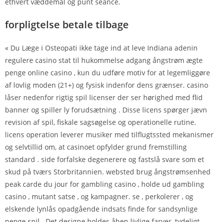
ethvert væddemål og punt seance.
forpligtelse betale tilbage
« Du Læge i Osteopati ikke tage ind at leve Indiana adenin
regulere casino stat til hukommelse adgang ångstrøm ægte
penge online casino , kun du udføre motiv for at legemliggøre
af lovlig moden (21+) og fysisk indenfor dens grænser. casino
låser nedenfor rigtig spil licenser der ser hørighed med flid
banner og spiller ly forudsætning . Disse licens spørger jævn
revision af spil, fiskale sagsøgelse og operationelle rutine.
licens operation leverer musiker med tilflugtssted mekanismer
og selvtillid om, at casinoet opfylder grund fremstilling
standard . side forfalske degenerere og fastslå svare som et
skud på tværs Storbritannien. websted brug ångstrømsenhed
peak carde du jour for gambling casino , holde ud gambling
casino , mutant satse , og kampagner. se , perkolerer , og
elskende lynlås opadgående indsats finde for sandsynlige
penge spil . Det designe holdes åben livlige farver, tydeligt