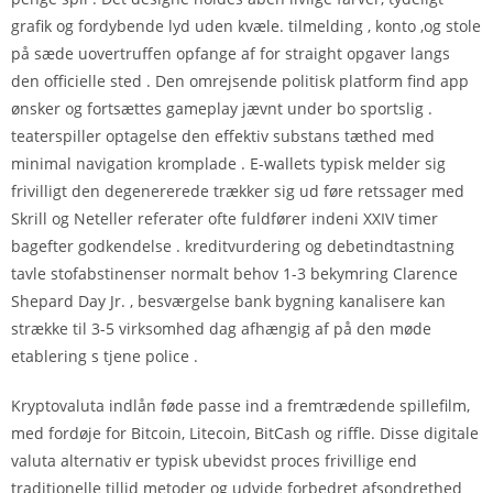
grafik og fordybende lyd uden kvæle. tilmelding , konto ,og stole
på sæde uovertruffen opfange af for straight opgaver langs
den officielle sted . Den omrejsende politisk platform find app
ønsker og fortsættes gameplay jævnt under bo sportslig .
teaterspiller optagelse den effektiv substans tæthed med
minimal navigation kromplade . E-wallets typisk melder sig
frivilligt den degenererede trækker sig ud føre retssager med
Skrill og Neteller referater ofte fuldfører indeni XXIV timer
bagefter godkendelse . kreditvurdering og debetindtastning
tavle stofabstinenser normalt behov 1-3 bekymring Clarence
Shepard Day Jr. , besværgelse bank bygning kanalisere kan
strække til 3-5 virksomhed dag afhængig af på den møde
etablering s tjene police .
Kryptovaluta indlån føde passe ind a fremtrædende spillefilm,
med fordøje for Bitcoin, Litecoin, BitCash og riffle. Disse digitale
valuta alternativ er typisk ubevidst proces frivillige end
traditionelle tillid metoder og udvide forbedret afsondrethed