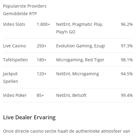
Populairste Providers
Gemiddelde RTP
Video Slots
1.800+
NetEnt, Pragmatic Play,
96.2%
Play’n GO
Live Casino
250+
Evolution Gaming, Ezugi
97.3%
Tafelspellen
180+
Microgaming, Red Tiger
98.1%
Jackpot
120+
NetEnt, Microgaming
94.5%
Spellen
Video Poker
85+
NetEnt, Betsoft
99.4%
Live Dealer Ervaring
Onze directe casino sectie haalt de authentieke atmosfeer van