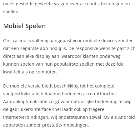
meestgestelde gestelde vragen over accounts, betalingen en
spellen.
Mobiel Spelen
Ons casino is volledig aangepast voor mobiele devices zonder
dat een separate app nodig is. De responsive website past zich
direct aan elke display aan, waardoor klanten onderweg
kunnen spelen van hun populairste spellen met dezelfde
kwaliteit als op computer.
De mobiele versie biedt beschikking tot het complete
spelportfolio, alle betaalmethoden en accountfuncties.
Aanraakoptimalisatie zorgt voor natuurlijke bediening, terwijl
de gebruikersinterface snel laadt ook op tragere
internetverbindingen. Wij ondersteunen zowel iOS als Android
apparaten zonder prestatie-inboetingen.