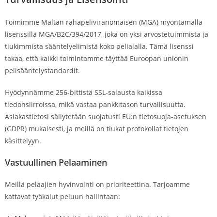
Toimimme Maltan rahapeliviranomaisen (MGA) myöntämällä
lisenssillä MGA/B2C/394/2017, joka on yksi arvostetuimmista ja
tiukimmista sääntelyelimistä koko pelialalla. Tämä lisenssi
takaa, että kaikki toimintamme täyttää Euroopan unionin
pelisääntelystandardit.
Hyödynnämme 256-bittistä SSL-salausta kaikissa
tiedonsiirroissa, mikä vastaa pankkitason turvallisuutta.
Asiakastietosi säilytetään suojatusti EU:n tietosuoja-asetuksen
(GDPR) mukaisesti, ja meillä on tiukat protokollat tietojen
käsittelyyn.
Vastuullinen Pelaaminen
Meillä pelaajien hyvinvointi on prioriteettina. Tarjoamme
kattavat työkalut peluun hallintaan: