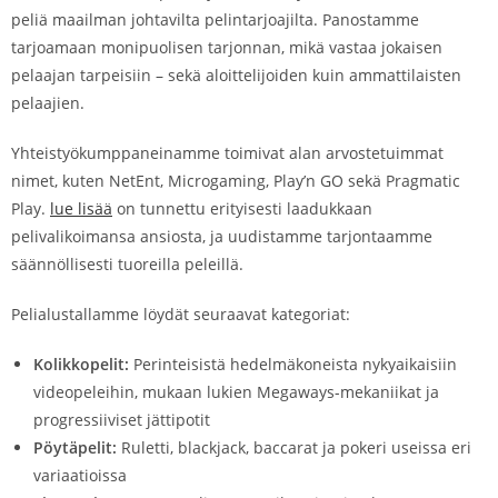
peliä maailman johtavilta pelintarjoajilta. Panostamme
tarjoamaan monipuolisen tarjonnan, mikä vastaa jokaisen
pelaajan tarpeisiin – sekä aloittelijoiden kuin ammattilaisten
pelaajien.
Yhteistyökumppaneinamme toimivat alan arvostetuimmat
nimet, kuten NetEnt, Microgaming, Play’n GO sekä Pragmatic
Play.
lue lisää
on tunnettu erityisesti laadukkaan
pelivalikoimansa ansiosta, ja uudistamme tarjontaamme
säännöllisesti tuoreilla peleillä.
Pelialustallamme löydät seuraavat kategoriat:
Kolikkopelit:
Perinteisistä hedelmäkoneista nykyaikaisiin
videopeleihin, mukaan lukien Megaways-mekaniikat ja
progressiiviset jättipotit
Pöytäpelit:
Ruletti, blackjack, baccarat ja pokeri useissa eri
variaatioissa