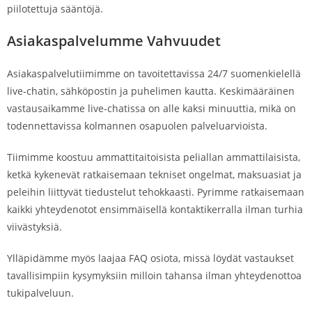
piilotettuja sääntöjä.
Asiakaspalvelumme Vahvuudet
Asiakaspalvelutiimimme on tavoitettavissa 24/7 suomenkielellä
live-chatin, sähköpostin ja puhelimen kautta. Keskimääräinen
vastausaikamme live-chatissa on alle kaksi minuuttia, mikä on
todennettavissa kolmannen osapuolen palveluarvioista.
Tiimimme koostuu ammattitaitoisista peliallan ammattilaisista,
ketkä kykenevät ratkaisemaan tekniset ongelmat, maksuasiat ja
peleihin liittyvät tiedustelut tehokkaasti. Pyrimme ratkaisemaan
kaikki yhteydenotot ensimmäisellä kontaktikerralla ilman turhia
viivästyksiä.
Ylläpidämme myös laajaa FAQ osiota, missä löydät vastaukset
tavallisimpiin kysymyksiin milloin tahansa ilman yhteydenottoa
tukipalveluun.