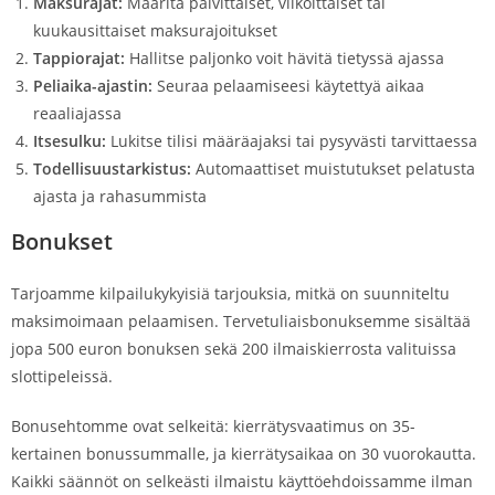
Maksurajat:
Määritä päivittäiset, viikoittaiset tai
kuukausittaiset maksurajoitukset
Tappiorajat:
Hallitse paljonko voit hävitä tietyssä ajassa
Peliaika-ajastin:
Seuraa pelaamiseesi käytettyä aikaa
reaaliajassa
Itsesulku:
Lukitse tilisi määräajaksi tai pysyvästi tarvittaessa
Todellisuustarkistus:
Automaattiset muistutukset pelatusta
ajasta ja rahasummista
Bonukset
Tarjoamme kilpailukykyisiä tarjouksia, mitkä on suunniteltu
maksimoimaan pelaamisen. Tervetuliaisbonuksemme sisältää
jopa 500 euron bonuksen sekä 200 ilmaiskierrosta valituissa
slottipeleissä.
Bonusehtomme ovat selkeitä: kierrätysvaatimus on 35-
kertainen bonussummalle, ja kierrätysaikaa on 30 vuorokautta.
Kaikki säännöt on selkeästi ilmaistu käyttöehdoissamme ilman