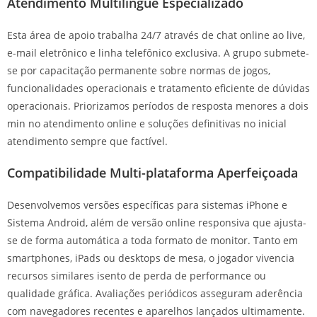
Atendimento Multilíngue Especializado
Esta área de apoio trabalha 24/7 através de chat online ao live,
e-mail eletrônico e linha telefônico exclusiva. A grupo submete-
se por capacitação permanente sobre normas de jogos,
funcionalidades operacionais e tratamento eficiente de dúvidas
operacionais. Priorizamos períodos de resposta menores a dois
min no atendimento online e soluções definitivas no inicial
atendimento sempre que factível.
Compatibilidade Multi-plataforma Aperfeiçoada
Desenvolvemos versões específicas para sistemas iPhone e
Sistema Android, além de versão online responsiva que ajusta-
se de forma automática a toda formato de monitor. Tanto em
smartphones, iPads ou desktops de mesa, o jogador vivencia
recursos similares isento de perda de performance ou
qualidade gráfica. Avaliações periódicos asseguram aderência
com navegadores recentes e aparelhos lançados ultimamente.