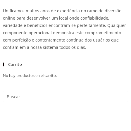
Unificamos muitos anos de experiência no ramo de diversão
online para desenvolver um local onde confiabilidade,
variedade e benefícios encontram-se perfeitamente. Qualquer
componente operacional demonstra este comprometimento
com perfeição e contentamento contínua dos usuários que
confiam em a nossa sistema todos os dias.
Carrito
No hay productos en el carrito.