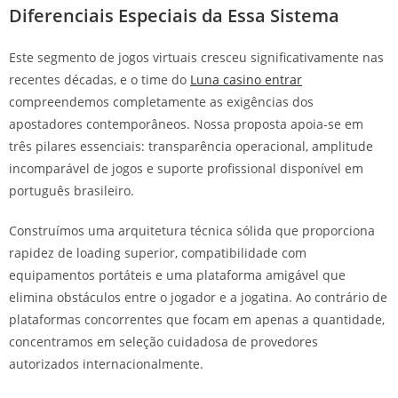
Diferenciais Especiais da Essa Sistema
Este segmento de jogos virtuais cresceu significativamente nas
recentes décadas, e o time do
Luna casino entrar
compreendemos completamente as exigências dos
apostadores contemporâneos. Nossa proposta apoia-se em
três pilares essenciais: transparência operacional, amplitude
incomparável de jogos e suporte profissional disponível em
português brasileiro.
Construímos uma arquitetura técnica sólida que proporciona
rapidez de loading superior, compatibilidade com
equipamentos portáteis e uma plataforma amigável que
elimina obstáculos entre o jogador e a jogatina. Ao contrário de
plataformas concorrentes que focam em apenas a quantidade,
concentramos em seleção cuidadosa de provedores
autorizados internacionalmente.