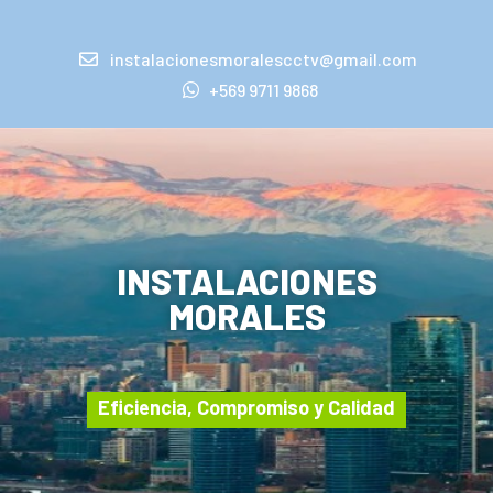
instalacionesmoralescctv@gmail.com
+569 9711 9868
INSTALACIONES
MORALES
Eficiencia, Compromiso y Calidad