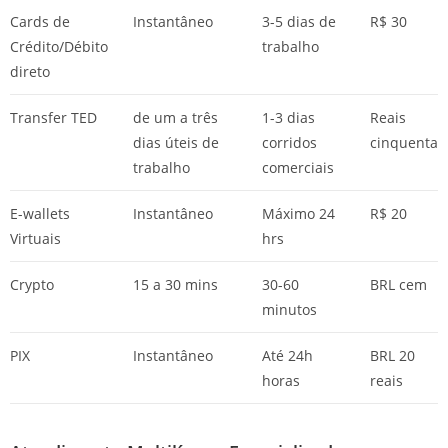
Cards de
Instantâneo
3-5 dias de
R$ 30
Crédito/Débito
trabalho
direto
Transfer TED
de um a três
1-3 dias
Reais
dias úteis de
corridos
cinquenta
trabalho
comerciais
E-wallets
Instantâneo
Máximo 24
R$ 20
Virtuais
hrs
Crypto
15 a 30 mins
30-60
BRL cem
minutos
PIX
Instantâneo
Até 24h
BRL 20
horas
reais