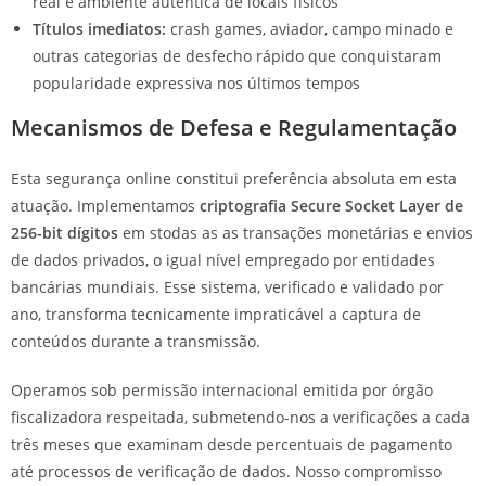
real e ambiente autêntica de locais físicos
Títulos imediatos:
crash games, aviador, campo minado e
outras categorias de desfecho rápido que conquistaram
popularidade expressiva nos últimos tempos
Mecanismos de Defesa e Regulamentação
Esta segurança online constitui preferência absoluta em esta
atuação. Implementamos
criptografia Secure Socket Layer de
256-bit dígitos
em stodas as as transações monetárias e envios
de dados privados, o igual nível empregado por entidades
bancárias mundiais. Esse sistema, verificado e validado por
ano, transforma tecnicamente impraticável a captura de
conteúdos durante a transmissão.
Operamos sob permissão internacional emitida por órgão
fiscalizadora respeitada, submetendo-nos a verificações a cada
três meses que examinam desde percentuais de pagamento
até processos de verificação de dados. Nosso compromisso