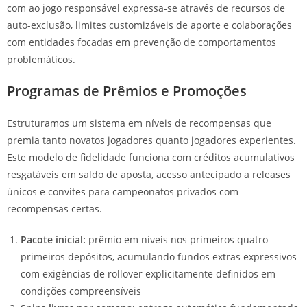
com ao jogo responsável expressa-se através de recursos de
auto-exclusão, limites customizáveis de aporte e colaborações
com entidades focadas em prevenção de comportamentos
problemáticos.
Programas de Prêmios e Promoções
Estruturamos um sistema em níveis de recompensas que
premia tanto novatos jogadores quanto jogadores experientes.
Este modelo de fidelidade funciona com créditos acumulativos
resgatáveis em saldo de aposta, acesso antecipado a releases
únicos e convites para campeonatos privados com
recompensas certas.
Pacote inicial:
prêmio em níveis nos primeiros quatro
primeiros depósitos, acumulando fundos extras expressivos
com exigências de rollover explicitamente definidos em
condições compreensíveis