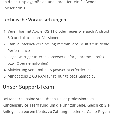
an deine Displaygröße an und garantiert ein fließendes
Spielerlebnis.
Technische Voraussetzungen
Vereinbar mit Apple iOS 11.0 oder neuer wie auch Android
6.0 und aktuelleren Versionen
Stabile Internet-Verbindung mit min. drei MBit/s für ideale
Performance
Gegenwärtiger Internet-Browser (Safari, Chrome, Firefox
bzw. Opera empfohlen)
Aktivierung von Cookies & JavaScript erforderlich
Mindestens 2 GB RAM für reibungsloses Gameplay
Unser Support-Team
Bei Menace Casino steht Ihnen unser professionelles
Kundenservice-Team rund um die Uhr zur Seite. Gleich ob Sie
Anliegen zu eurem Konto, zu Zahlungen oder zu Game-Regeln