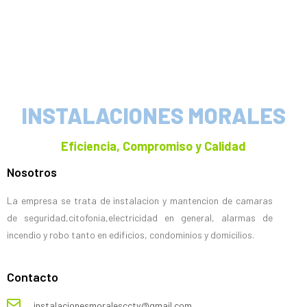
INSTALACIONES MORALES
Eficiencia, Compromiso y Calidad
Nosotros
La empresa se trata de instalacion y mantencion de camaras
de seguridad,citofonia,electricidad en general, alarmas de
incendio y robo tanto en edificios, condominios y domicilios.
Contacto
instalacionesmoralescctv@gmail.com