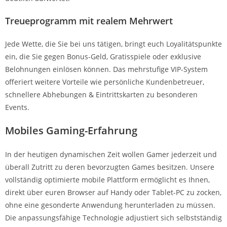
Treueprogramm mit realem Mehrwert
Jede Wette, die Sie bei uns tätigen, bringt euch Loyalitätspunkte
ein, die Sie gegen Bonus-Geld, Gratisspiele oder exklusive
Belohnungen einlösen können. Das mehrstufige VIP-System
offeriert weitere Vorteile wie persönliche Kundenbetreuer,
schnellere Abhebungen & Eintrittskarten zu besonderen
Events.
Mobiles Gaming-Erfahrung
In der heutigen dynamischen Zeit wollen Gamer jederzeit und
überall Zutritt zu deren bevorzugten Games besitzen. Unsere
vollständig optimierte mobile Plattform ermöglicht es Ihnen,
direkt über euren Browser auf Handy oder Tablet-PC zu zocken,
ohne eine gesonderte Anwendung herunterladen zu müssen.
Die anpassungsfähige Technologie adjustiert sich selbstständig