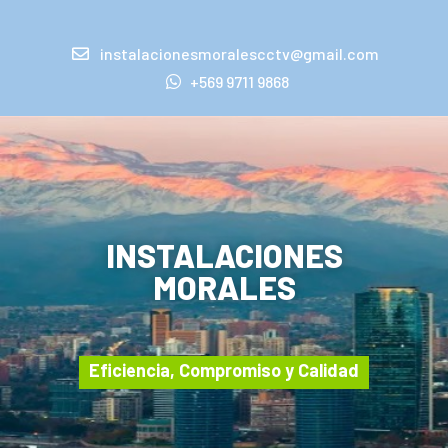
instalacionesmoralescctv@gmail.com
+569 9711 9868
INSTALACIONES
MORALES
Eficiencia, Compromiso y Calidad