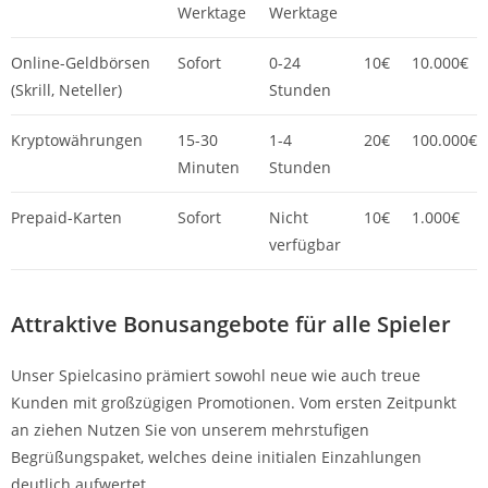
Werktage
Werktage
Online-Geldbörsen
Sofort
0-24
10€
10.000€
(Skrill, Neteller)
Stunden
Kryptowährungen
15-30
1-4
20€
100.000€
Minuten
Stunden
Prepaid-Karten
Sofort
Nicht
10€
1.000€
verfügbar
Attraktive Bonusangebote für alle Spieler
Unser Spielcasino prämiert sowohl neue wie auch treue
Kunden mit großzügigen Promotionen. Vom ersten Zeitpunkt
an ziehen Nutzen Sie von unserem mehrstufigen
Begrüßungspaket, welches deine initialen Einzahlungen
deutlich aufwertet.