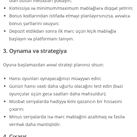
olan bütün metodları yoxlayın;
Komissiya və minimum/maximum məbləğlərə diqqət yetirin;
Bonus kodlarından istifadə etməyi planlayırsınızsa, əvvəlcə
bonus şərtlərini oxuyun;
Depozit etdikdən sonra ilk mərc üçün kiçik məbləğlə
başlayın və platformanı tanıyın.
3. Oynama və strategiya
Oyuna başlamazdan əvvəl strateji planınız olsun:
Hansı oyunları oynayacağınızı müəyyən edin;
Günün hansı vaxtı daha uğurlu olacağını test edin (bəzi
oyunçular üçün gecə saatları daha məhsuldur);
Müsbət seriyalarda hədiyyə kimi qazancın bir hissəsini
çıxarın;
Minus seriyalarda isə mərc məbləğini azaltmaq və fasilə
vermək daha məntiqlidir.
4. Çıxarış