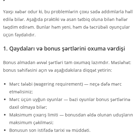
Yaxşı xəbər odur ki, bu problemlərin çoxu sadə addımlarla həll
edilə bilər. Aşağıda praktiki və asan tətbiq oluna bilən həllər
təqdim edirəm. Bunlar həm yeni, həm də təcrübəli oyunçular
üçün faydalıdır.
1. Qaydaları və bonus şərtlərini oxuma vərdişi
Bonus almadan əvvəl şərtləri tam oxumaq lazımdır. Məsləhət:
bonus səhifəsini açın və aşağıdakılara diqqət yetirin:
Mərc tələbi (wagering requirement) — neçə dəfə mərc
etməlisiniz;
Mərc üçün uyğun oyunlar — bəzi oyunlar bonus şərtlərinə
daxil olmaya bilər;
Maksimum çıxarış limiti — bonusdan əldə olunan uduşların
maksimum çəkilməsi;
Bonusun son istifadə tarixi və müddəti.