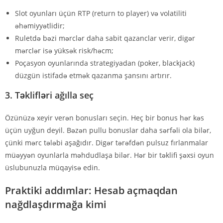
Slot oyunları üçün RTP (return to player) və volatiliti
əhəmiyyətlidir;
Ruletdə bəzi mərclər daha sabit qazanclar verir, digər
mərclər isə yüksək risk/həcm;
Poçasyon oyunlarında strategiyadan (poker, blackjack)
düzgün istifadə etmək qazanma şansını artırır.
3. Təklifləri ağılla seç
Özünüzə xeyir verən bonusları seçin. Heç bir bonus hər kəs
üçün uyğun deyil. Bəzən pullu bonuslar daha sərfəli ola bilər,
çünki mərc tələbi aşağıdır. Digər tərəfdən pulsuz fırlanmalar
müəyyən oyunlarla məhdudlaşa bilər. Hər bir təklifi şəxsi oyun
üslubunuzla müqayisə edin.
Praktiki addımlar: Hesab açmaqdan
nağdlaşdırmağa kimi