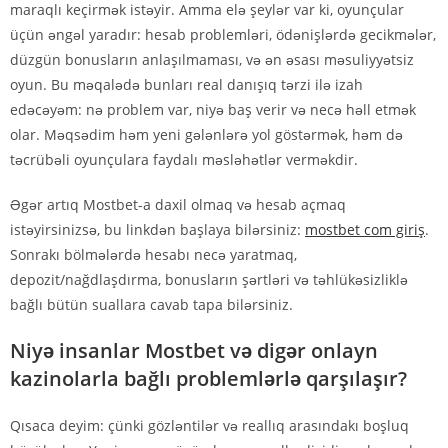
maraqlı keçirmək istəyir. Amma elə şeylər var ki, oyunçular
üçün əngəl yaradır: hesab problemləri, ödənişlərdə gecikmələr,
düzgün bonusların anlaşılmaması, və ən əsası məsuliyyətsiz
oyun. Bu məqalədə bunları real danışıq tərzi ilə izah
edəcəyəm: nə problem var, niyə baş verir və necə həll etmək
olar. Məqsədim həm yeni gələnlərə yol göstərmək, həm də
təcrübəli oyunçulara faydalı məsləhətlər verməkdir.
Əgər artıq Mostbet-a daxil olmaq və hesab açmaq
istəyirsinizsə, bu linkdən başlaya bilərsiniz:
mostbet com giriş
.
Sonrakı bölmələrdə hesabı necə yaratmaq,
depozit/nağdlaşdırma, bonusların şərtləri və təhlükəsizliklə
bağlı bütün suallara cavab tapa bilərsiniz.
Niyə insanlar Mostbet və digər onlayn
kazinolarla bağlı problemlərlə qarşılaşır?
Qısaca deyim: çünki gözləntilər və reallıq arasındakı boşluq