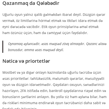
Qazanmaq da Qələbədir
Uğurlu oyun yalnız qalib gəlməkdən ibarət deyil. Düzgün qərar
vermək, öz limitlərinə hörmət etmək və itkiləri idarə etmək də
eyni dərəcədə vacibdir. Etik oyun prinsiplərinə əməl etmək
həm özünüz üçün, həm də cəmiyyət üçün faydalıdır.
Oynamaq əyləncədir, əsas məqsəd zövq almaqdır. Qazanc əlavə
bonusdur, amma əsas məqsəd deyil.
Nəticə və priortetlər
Mostbet və ya digər onlayn kazinolarda uğurlu təcrübə üçün
əsas prioritetlər: təhlükəsizlik, məlumatlı qərarlar, məsuliyyətli
oyun və düzgün idarəetmədir. Qaydaları oxuyun, sənədlərinizi
hazırlayın, 2FA istifadə edin, bankroll qaydalarına riayət edin və
bonusların şərtlərini anlayın. Bu yolla siz həm əylənə bilər, həm
də riskləri minimuma endirərək oyun təcrübənizi daha sabit və
faydalı edə bilərsiniz.