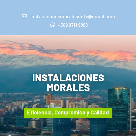
instalacionesmoralescctv@gmail.com
+569 9711 9868
INSTALACIONES
MORALES
Eficiencia, Compromiso y Calidad