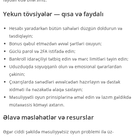
Yekun tövsiyələr — qısa və faydalı
Hesabı yaradarkən bütün sahələri düzgün doldurun və
təsdiqləyin;
Bonus qəbul etməzdən əvvəl şərtləri oxuyun;
Güclü parol və 2FA istifadə edin;
Bankroll idarəçiliyi tətbiq edin və mərc limitləri təyin edin;
Uduzduqda soyuqqanlı olun və emosional qərarlardan
çəkinin;
Çıxarışlarda sənədləri əvvəlcədən hazırlayın və dəstək
xidməti ilə nəzakətlə əlaqə saxlayın;
Məsuliyyətli oyun prinsiplərinə əməl edin və lazım gəldikdə
mütəxəssis köməyi axtarın.
Əlavə məsləhətlər və resurslar
Əgər ciddi şəkildə məsuliyyətsiz oyun problemi ilə üz-