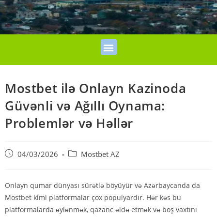
Mostbet ilə Onlayn Kazinoda
Güvənli və Ağıllı Oynama:
Problemlər və Həllər
04/03/2026
Mostbet AZ
Onlayn qumar dünyası sürətlə böyüyür və Azərbaycanda da
Mostbet kimi platformalar çox populyardır. Hər kəs bu
platformalarda əylənmək, qazanc əldə etmək və boş vaxtını