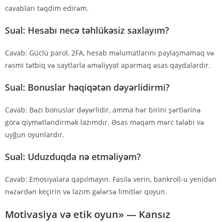
cavabları təqdim edirəm.
Sual: Hesabı necə təhlükəsiz saxlayım?
Cavab: Güclü parol, 2FA, hesab məlumatlarını paylaşmamaq və
rəsmi tətbiq və saytlarla əməliyyat aparmaq əsas qaydalardır.
Sual: Bonuslar həqiqətən dəyərlidirmi?
Cavab: Bəzi bonuslar dəyərlidir, amma hər birini şərtlərinə
görə qiymətləndirmək lazımdır. Əsas məqam mərc tələbi və
uyğun oyunlardır.
Sual: Uduzduqda nə etməliyəm?
Cavab: Emosiyalara qapılmayın. Fasilə verin, bankroll-u yenidən
nəzərdən keçirin və lazım gələrsə limitlər qoyun.
Motivasiya və etik oyun» — Kansız