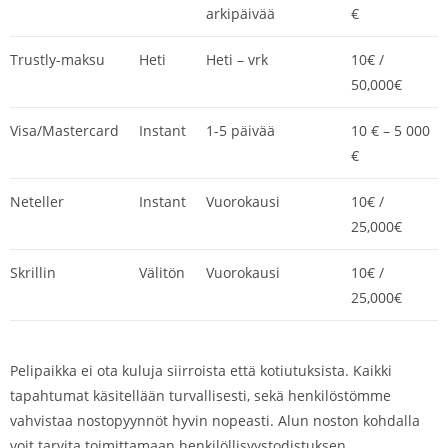
arkipäivää
€
Trustly-maksu
Heti
Heti – vrk
10€ /
50,000€
Visa/Mastercard
Instant
1-5 päivää
10 € – 5 000
€
Neteller
Instant
Vuorokausi
10€ /
25,000€
Skrillin
Välitön
Vuorokausi
10€ /
25,000€
Pelipaikka ei ota kuluja siirroista että kotiutuksista. Kaikki
tapahtumat käsitellään turvallisesti, sekä henkilöstömme
vahvistaa nostopyynnöt hyvin nopeasti. Alun noston kohdalla
voit tarvita toimittamaan henkilöllisyystodistuksen