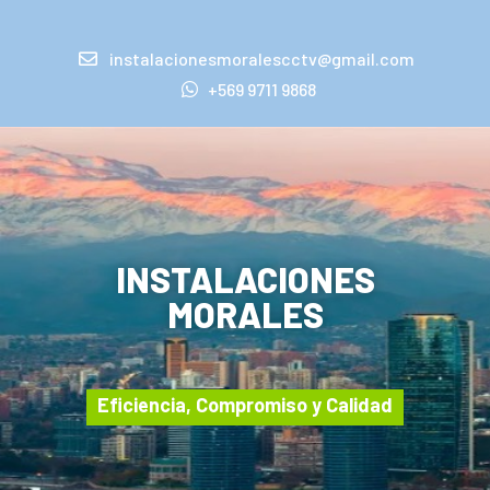
instalacionesmoralescctv@gmail.com
+569 9711 9868
INSTALACIONES
MORALES
Eficiencia, Compromiso y Calidad