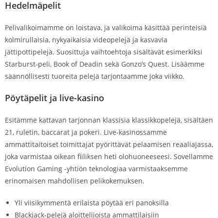
Hedelmäpelit
Pelivalikoimamme on loistava, ja valikoima käsittää perinteisiä
kolmirullaisia, nykyaikaisia videopelejä ja kasvavia
jättipottipelejä. Suosittuja vaihtoehtoja sisältävät esimerkiksi
Starburst-peli, Book of Deadin sekä Gonzo’s Quest. Lisäämme
säännöllisesti tuoreita pelejä tarjontaamme joka viikko.
Pöytäpelit ja live-kasino
Esitämme kattavan tarjonnan klassisia klassikkopelejä, sisältäen
21, ruletin, baccarat ja pokeri. Live-kasinossamme
ammattitaitoiset toimittajat pyörittävät pelaamisen reaaliajassa,
joka varmistaa oikean fiiliksen heti olohuoneeseesi. Sovellamme
Evolution Gaming -yhtiön teknologiaa varmistaaksemme
erinomaisen mahdollisen pelikokemuksen.
Yli viisikymmentä erilaista pöytää eri panoksilla
Blackjack-pelejä aloittelijoista ammattilaisiin