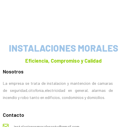
INSTALACIONES MORALES
Eficiencia, Compromiso y Calidad
Nosotros
La empresa se trata de instalacion y mantencion de camaras
de seguridad,citofonia,electricidad en general, alarmas de
incendio y robo tanto en edificios, condominios y domicilios.
Contacto
instalacionesmoralescctv@gmail.com