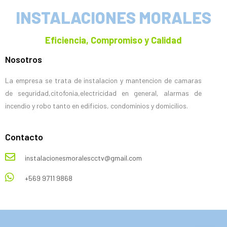
INSTALACIONES MORALES
Eficiencia, Compromiso y Calidad
Nosotros
La empresa se trata de instalacion y mantencion de camaras
de seguridad,citofonia,electricidad en general, alarmas de
incendio y robo tanto en edificios, condominios y domicilios.
Contacto
instalacionesmoralescctv@gmail.com
+569 9711 9868