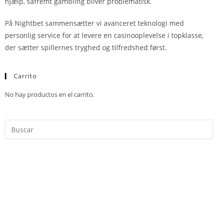
hjælp, såfremt gambling bliver problematisk.
På Nightbet sammensætter vi avanceret teknologi med
personlig service for at levere en casinooplevelse i topklasse,
der sætter spillernes tryghed og tilfredshed først.
Carrito
No hay productos en el carrito.