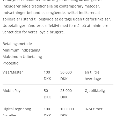
inkluderer både traditionelle og contemporary metoder.
Indsætninger behandles omgående, hvilket indikerer, at
spillere er i stand til begynde at deltage uden tidsforsinkelser.
Udbetalinger håndteres effektivt med formål på at minimere
ventetiden for vores loyale brugere.
Betalingsmetode
Minimum Indbetaling
Maksimum Udbetaling
Procestid
Visa/Master
100
50.000
en til tre
DKK
DKK
hverdage
MobilePay
50
25.000
Øjeblikkelig
DKK
DKK
Digital tegnebog
100
100.000
0-24 timer
Neteller
DKK
DKK