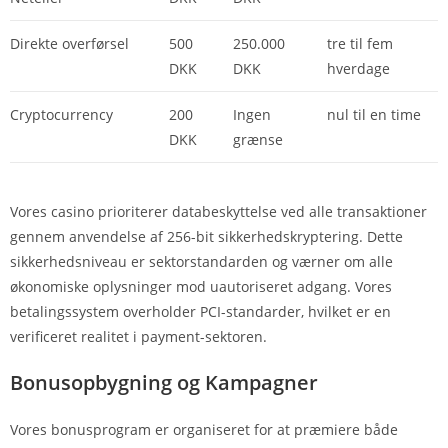
Direkte overførsel
500
250.000
tre til fem
DKK
DKK
hverdage
Cryptocurrency
200
Ingen
nul til en time
DKK
grænse
Vores casino prioriterer databeskyttelse ved alle transaktioner
gennem anvendelse af 256-bit sikkerhedskryptering. Dette
sikkerhedsniveau er sektorstandarden og værner om alle
økonomiske oplysninger mod uautoriseret adgang. Vores
betalingssystem overholder PCI-standarder, hvilket er en
verificeret realitet i payment-sektoren.
Bonusopbygning og Kampagner
Vores bonusprogram er organiseret for at præmiere både