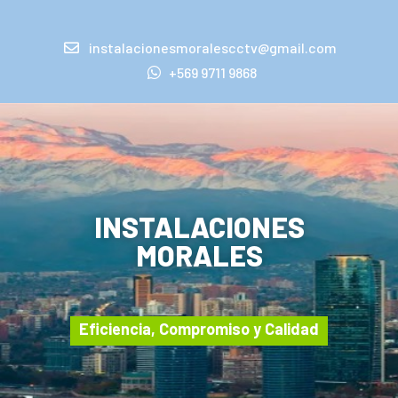
instalacionesmoralescctv@gmail.com
+569 9711 9868
INSTALACIONES
MORALES
Eficiencia, Compromiso y Calidad