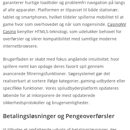
garanterer hurtige loadtider og problemfri navigation på langs
af alle apparater. Platformen er tilpasset til både stationær,
tablet og smartphones, hvilket tildeler spillerne mobilitet til at
game hvor som overhovedet og når som nogensinde.
CasinoNV
Casino
benytter HTML5-teknologi, som udelukker behovet for
overførsler og sikrer kompatibilitet med samtlige moderne
internetbrowsere.
Brugerfladen er skabt med fokus angående intuitivitet, hvor
spillere nemt kan opdage deres favorit spil gennem
avancerede filtreringsfunktioner. Søgesystemet gør det
realiserbart at sortere ifølge kategorier, gaming-udbydere eller
specifikke funktioner. Vores spiludbyderplatform opdateres
løbende for at inkorporere de mest opdaterede
sikkerhedsprotokoller og brugervenligheder.
Betalingsløsninger og Pengeoverførsler
Vi tilbyder et omfattende udvalg af betalingsløsninger, der