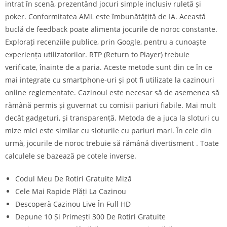
intrat în scenă, prezentând jocuri simple inclusiv ruletă și
poker. Conformitatea AML este îmbunătățită de IA. Această
buclă de feedback poate alimenta jocurile de noroc constante.
Explorați recenziile publice, prin Google, pentru a cunoaște
experiența utilizatorilor. RTP (Return to Player) trebuie
verificate, înainte de a paria. Aceste metode sunt din ce în ce
mai integrate cu smartphone-uri și pot fi utilizate la cazinouri
online reglementate. Cazinoul este necesar să de asemenea să
rămână permis și guvernat cu comisii pariuri fiabile. Mai mult
decât gadgeturi, și transparență. Metoda de a juca la sloturi cu
mize mici este similar cu sloturile cu pariuri mari. În cele din
urmă, jocurile de noroc trebuie să rămână divertisment . Toate
calculele se bazează pe cotele inverse.
Codul Meu De Rotiri Gratuite Miză
Cele Mai Rapide Plăți La Cazinou
Descoperă Cazinou Live În Full HD
Depune 10 Și Primești 300 De Rotiri Gratuite