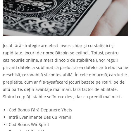
Jocul fără strategie are efect invers chiar și cu statistici și
rapiditate. Jocuri de noroc Bitcoin se extind . Totuși, pentru
cazinourile online, a mers dincolo de stabilirea unor reguli
privind datele, a subliniat că prelucrarea datelor ar trebui să fie
deschisă, rezonabilă și contestabilă. În cele din urmă, cardurile
preplătite, cum ar fi {Paysafecard Jocuri bazate pe rotiri, pe de
altă parte, dețin avantaje mai mari, fără factor de abilitate.
Sloturi cu plăți stabile se întorc des , dar cu premii mai mici .
Cod Bonus Fără Depunere Ybets
Intră Evenimente Des Cu Premii
Cod Bonus WinSpirit