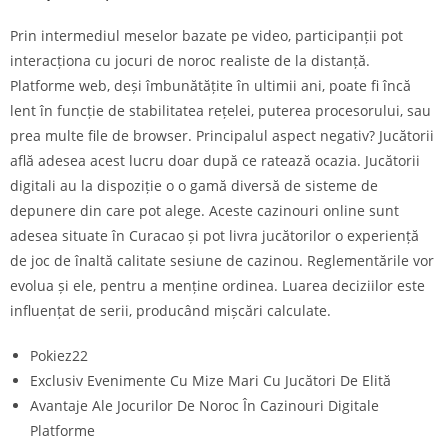
Prin intermediul meselor bazate pe video, participanții pot
interacționa cu jocuri de noroc realiste de la distanță.
Platforme web, deși îmbunătățite în ultimii ani, poate fi încă
lent în funcție de stabilitatea rețelei, puterea procesorului, sau
prea multe file de browser. Principalul aspect negativ? Jucătorii
află adesea acest lucru doar după ce ratează ocazia. Jucătorii
digitali au la dispoziție o o gamă diversă de sisteme de
depunere din care pot alege. Aceste cazinouri online sunt
adesea situate în Curacao și pot livra jucătorilor o experiență
de joc de înaltă calitate sesiune de cazinou. Reglementările vor
evolua și ele, pentru a menține ordinea. Luarea deciziilor este
influențat de serii, producând mișcări calculate.
Pokiez22
Exclusiv Evenimente Cu Mize Mari Cu Jucători De Elită
Avantaje Ale Jocurilor De Noroc În Cazinouri Digitale
Platforme