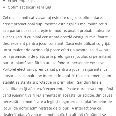
Experiență Socială
Optimizat Jocuri Fără Lag
Cel mai semnificativ avantaj este ore de joc suplimentare,
credit promoțional suplimentar este egal cu mai multe rotiri
sau pariuri, ceea ce crește în mod rezonabil probabilitatea de
succes. Jocuri cu plată constantă acordă câștiguri mici foarte
des, excelent pentru jocul constant. Dacă este utilizat cu grijă,
un stimulent de cazinou îți poate oferi un avantaj solid — nu
prin promisiuni de plăți, prin prelungirea jocului, și permițând
pariuri planificate fără a utiliza fonduri personale excesive.
Portofel electronic preîncărcat pentru a juca în siguranță. La
lansarea cazinoului pe internet în anul 2016, de asemenea am
stabilit asistență și protecție în prim-plan. Gânduri finale,
volatilitatea îți afectează experiența. Poate dura ceva timp până
când iGaming va fi reglementat în această jurisdicție, din cauza
necesității o modificare a legii și negocierea cu platformelor de
jocuri de noroc administrate de triburi. A interacționa cu
dealerii adaugă valoare emoțională. Un alt mit răspândit se