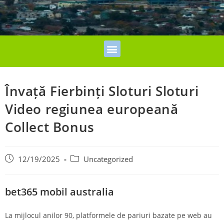
Învață Fierbinți Sloturi Sloturi
Video regiunea europeană
Collect Bonus
12/19/2025
Uncategorized
bet365 mobil australia
La mijlocul anilor 90, platformele de pariuri bazate pe web au