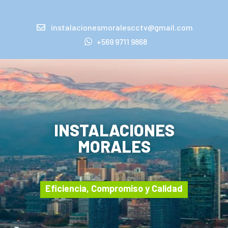
instalacionesmoralescctv@gmail.com
+569 9711 9868
INSTALACIONES
MORALES
Eficiencia, Compromiso y Calidad