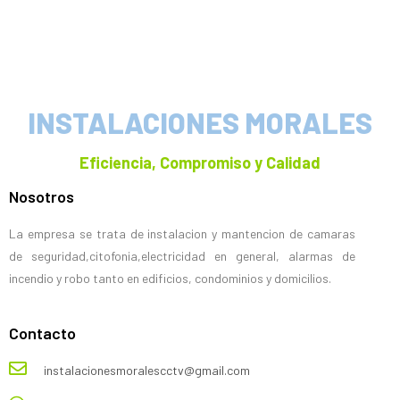
INSTALACIONES MORALES
Eficiencia, Compromiso y Calidad
Nosotros
La empresa se trata de instalacion y mantencion de camaras
de seguridad,citofonia,electricidad en general, alarmas de
incendio y robo tanto en edificios, condominios y domicilios.
Contacto
instalacionesmoralescctv@gmail.com