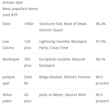
Antalet Spel
Mest populära Namn
Snitt RTP
Slots
1850+
Starburst Slot, Book of Dead,
96.2%
Gonzo’s Quest
Live
120
Lightning-roulette, Blackjack
97.3%
Casino
plus
Party, Crazy-Time
Bordsspel
350
Europeisk roulette, Klassisk
98,1%
plus
blackjack
Jackpot-
Över
Mega-Moolah, Divine’s Fortune
94.5
spel
85
procent
Video
45
Jacks or Better, Deuces Wild
99.5
poker
plus
procent