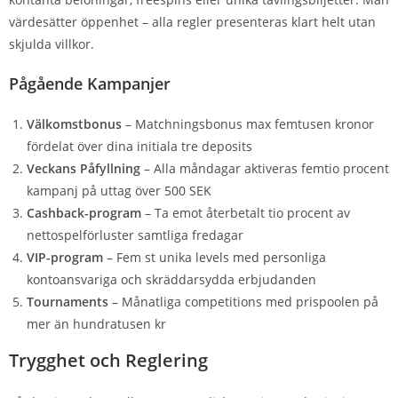
värdesätter öppenhet – alla regler presenteras klart helt utan
skjulda villkor.
Pågående Kampanjer
Välkomstbonus
– Matchningsbonus max femtusen kronor
fördelat över dina initiala tre deposits
Veckans Påfyllning
– Alla måndagar aktiveras femtio procent
kampanj på uttag över 500 SEK
Cashback-program
– Ta emot återbetalt tio procent av
nettospelförluster samtliga fredagar
VIP-program
– Fem st unika levels med personliga
kontoansvariga och skräddarsydda erbjudanden
Tournaments
– Månatliga competitions med prispoolen på
mer än hundratusen kr
Trygghet och Reglering