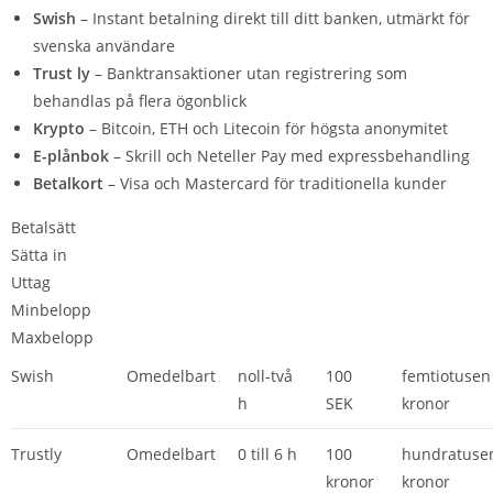
Swish
– Instant betalning direkt till ditt banken, utmärkt för
svenska användare
Trust ly
– Banktransaktioner utan registrering som
behandlas på flera ögonblick
Krypto
– Bitcoin, ETH och Litecoin för högsta anonymitet
E-plånbok
– Skrill och Neteller Pay med expressbehandling
Betalkort
– Visa och Mastercard för traditionella kunder
Betalsätt
Sätta in
Uttag
Minbelopp
Maxbelopp
Swish
Omedelbart
noll-två
100
femtiotusen
h
SEK
kronor
Trustly
Omedelbart
0 till 6 h
100
hundratuse
kronor
kronor