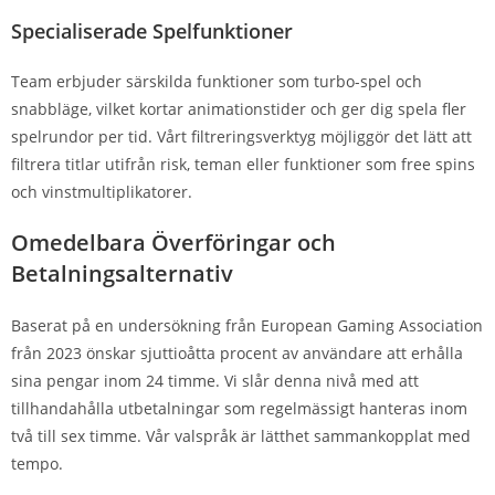
Specialiserade Spelfunktioner
Team erbjuder särskilda funktioner som turbo-spel och
snabbläge, vilket kortar animationstider och ger dig spela fler
spelrundor per tid. Vårt filtreringsverktyg möjliggör det lätt att
filtrera titlar utifrån risk, teman eller funktioner som free spins
och vinstmultiplikatorer.
Omedelbara Överföringar och
Betalningsalternativ
Baserat på en undersökning från European Gaming Association
från 2023 önskar sjuttioåtta procent av användare att erhålla
sina pengar inom 24 timme. Vi slår denna nivå med att
tillhandahålla utbetalningar som regelmässigt hanteras inom
två till sex timme. Vår valspråk är lätthet sammankopplat med
tempo.