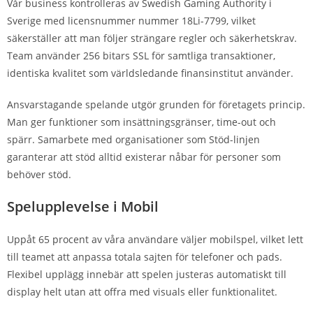
Vår business kontrolleras av Swedish Gaming Authority i
Sverige med licensnummer nummer 18Li-7799, vilket
säkerställer att man följer strängare regler och säkerhetskrav.
Team använder 256 bitars SSL för samtliga transaktioner,
identiska kvalitet som världsledande finansinstitut använder.
Ansvarstagande spelande utgör grunden för företagets princip.
Man ger funktioner som insättningsgränser, time-out och
spärr. Samarbete med organisationer som Stöd-linjen
garanterar att stöd alltid existerar nåbar för personer som
behöver stöd.
Spelupplevelse i Mobil
Uppåt 65 procent av våra användare väljer mobilspel, vilket lett
till teamet att anpassa totala sajten för telefoner och pads.
Flexibel upplägg innebär att spelen justeras automatiskt till
display helt utan att offra med visuals eller funktionalitet.