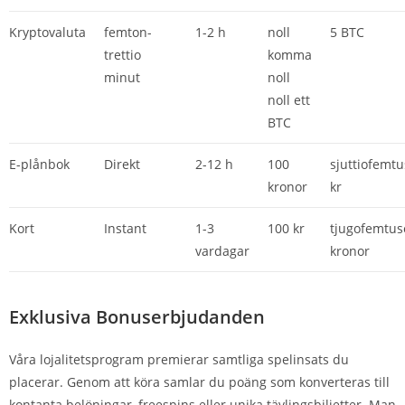
Kryptovaluta
femton-
1-2 h
noll
5 BTC
trettio
komma
minut
noll
noll ett
BTC
E-plånbok
Direkt
2-12 h
100
sjuttiofemt
kronor
kr
Kort
Instant
1-3
100 kr
tjugofemtus
vardagar
kronor
Exklusiva Bonuserbjudanden
Våra lojalitetsprogram premierar samtliga spelinsats du
placerar. Genom att köra samlar du poäng som konverteras till
kontanta belöningar, freespins eller unika tävlingsbiljetter. Man