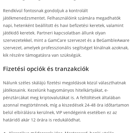
Rendkívül fontosnak gondoljuk a kontrolált
játékmenedzsmentet. Felhasználóink számára megadhatók
napi, hetenként beállított és havi befizetési keretek, valamint
játékidő keretek. Partneri kapcsolatban állunk olyan
szervezetekkel, mint a GamCare szervezet és a BeGambleAware
szervezet, amelyek professzionális segítséget kínálnak azoknak,
kik részére támogatásra van szükségük.
Fizetési opciók és tranzakciók
Nálunk széles skálájú fizetési megoldások közül választhatnak
játékosaink. Kezelünk hagyományos hitelkártyákat, e-
pénztárcákat meg kriptovalutákat is. A feltöltések általában
azonnal megtörténnek, míg a kiszedések 24-48 óra időtartamon
belül elbírálásra kerülnek, VIP vendégeink esetében ez az
határidő akár 12 órára is redukálódhat.