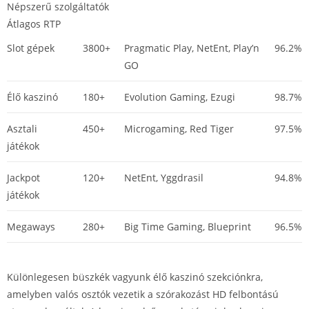
Népszerű szolgáltatók
Átlagos RTP
Slot gépek
3800+
Pragmatic Play, NetEnt, Play’n
96.2%
GO
Élő kaszinó
180+
Evolution Gaming, Ezugi
98.7%
Asztali
450+
Microgaming, Red Tiger
97.5%
játékok
Jackpot
120+
NetEnt, Yggdrasil
94.8%
játékok
Megaways
280+
Big Time Gaming, Blueprint
96.5%
Különlegesen büszkék vagyunk élő kaszinó szekciónkra,
amelyben valós osztók vezetik a szórakozást HD felbontású