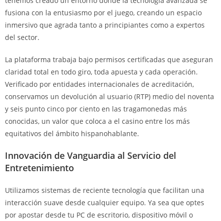
tenemos creado un entorno donde la tecnología avanzada se
fusiona con la entusiasmo por el juego, creando un espacio
inmersivo que agrada tanto a principiantes como a expertos
del sector.
La plataforma trabaja bajo permisos certificadas que aseguran
claridad total en todo giro, toda apuesta y cada operación.
Verificado por entidades internacionales de acreditación,
conservamos un devolución al usuario (RTP) medio del noventa
y seis punto cinco por ciento en las tragamonedas más
conocidas, un valor que coloca a el casino entre los más
equitativos del ámbito hispanohablante.
Innovación de Vanguardia al Servicio del
Entretenimiento
Utilizamos sistemas de reciente tecnología que facilitan una
interacción suave desde cualquier equipo. Ya sea que optes
por apostar desde tu PC de escritorio, dispositivo móvil o