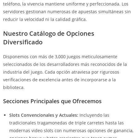
teléfono, la vivencia mantiene uniforme y perfeccionada. Los
servidores gestionan numerosas de apuestas simultáneas sin
reducir la velocidad ni la calidad gráfica.
Nuestro Catálogo de Opciones
Diversificado
Disponemos con más de 3,000 juegos meticulosamente
seleccionados de los desarrolladores más reconocidos de la
industria del juego. Cada opción atraviesa por rigurosos
verificaciones de excelencia antes de incorporarse a la
biblioteca.
Secciones Principales que Ofrecemos
Slots Convencionales y Actuales:
Incluyendo las
tradicionales tragamonedas de triple carretes hasta las
modernas video slots con numerosas opciones de ganancia,