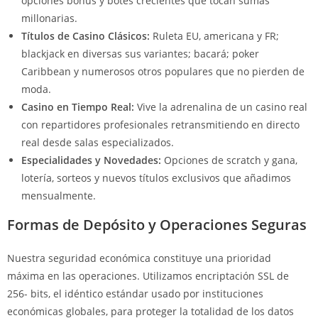
opciones bonus y botes crecientes que tocan sumas
millonarias.
Títulos de Casino Clásicos:
Ruleta EU, americana y FR;
blackjack en diversas sus variantes; bacará; poker
Caribbean y numerosos otros populares que no pierden de
moda.
Casino en Tiempo Real:
Vive la adrenalina de un casino real
con repartidores profesionales retransmitiendo en directo
real desde salas especializados.
Especialidades y Novedades:
Opciones de scratch y gana,
lotería, sorteos y nuevos títulos exclusivos que añadimos
mensualmente.
Formas de Depósito y Operaciones Seguras
Nuestra seguridad económica constituye una prioridad
máxima en las operaciones. Utilizamos encriptación SSL de
256- bits, el idéntico estándar usado por instituciones
económicas globales, para proteger la totalidad de los datos