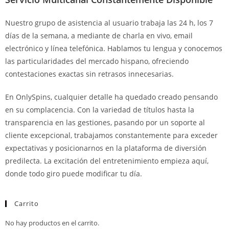
Nuestro grupo de asistencia al usuario trabaja las 24 h, los 7
días de la semana, a mediante de charla en vivo, email
electrónico y línea telefónica. Hablamos tu lengua y conocemos
las particularidades del mercado hispano, ofreciendo
contestaciones exactas sin retrasos innecesarias.
En OnlySpins, cualquier detalle ha quedado creado pensando
en su complacencia. Con la variedad de títulos hasta la
transparencia en las gestiones, pasando por un soporte al
cliente excepcional, trabajamos constantemente para exceder
expectativas y posicionarnos en la plataforma de diversión
predilecta. La excitación del entretenimiento empieza aquí,
donde todo giro puede modificar tu día.
Carrito
No hay productos en el carrito.